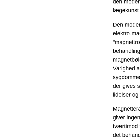
den modern
lægekunst 
Den modern
elektro-mag
"magnettro
behandling
magnetbøl
Varighed a
sygdommen,
der gives s
lidelser o
Magnettera
giver ingen
tværtimod f
det behand