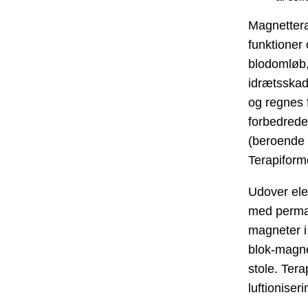
Magnettera
funktioner
blodomløb, 
idrætsskad
og regnes 
forbedrede
(beroende 
Terapiform
Udover ele
med perman
magneter i
blok-magnet
stole. Ter
luftioniseri