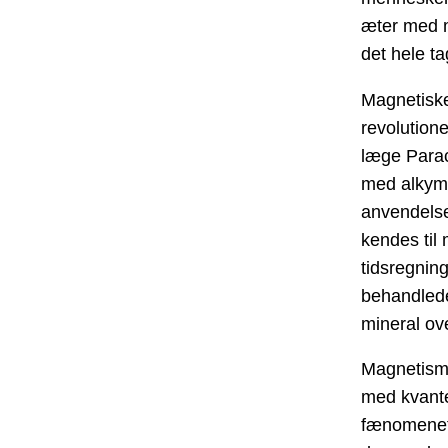
æter med m
det hele ta
Magnetiske
revolution
læge Para
med alkymi
anvendelse
kendes til 
tidsregnin
behandlede
mineral ov
Magnetisme
med kvante
fænomenet -