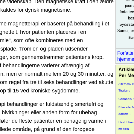
e videnskab. Den magnetiske kraft i den ældre
journ
kaldes for dyrisk magnetisme.
forfatte
bos
e magnetterapi er baseret på behandling i et
Sydøsta
Samui, en
netfelt, hvor patienten placeres i en
Sia
mle", som ofte kombineres med en
splade. Tromlen og pladen udsender
Forfatt
ger, som gennemstrømmer patientens krop.
hjemme
f behandlingerne varierer afhængig af
Artikle
 men er normalt mellem 20 og 30 minutter, og
Per Me
om regel fra tre til seks behandlinger ved akutte
Alternativ 
g op til 15 ved kroniske sygdomme.
Thailand
Cannabis: 
pi behandlinger er fuldstændig smertefri og
Efter alle 
 bivirkninger eller anden form for ubehag -
dømme...
øler de fleste patienter en behagelig varme i
Hash bliver
lede område, på grund af den forøgede
medicin