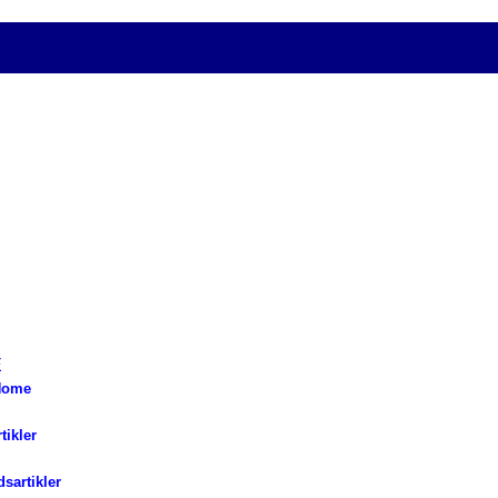
Home
tikler
d
sartikler