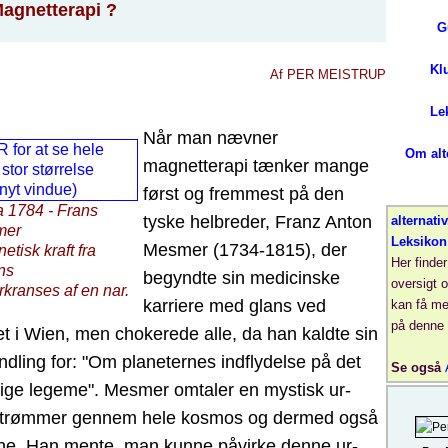
agnetterapi ?
G
Kl
Af PER MEISTRUP
Le
Når man nævner
Om alt
magnetterapi tænker mange
først og fremmest på den
ra 1784 - Frans
tyske helbreder, Franz Anton
alternativ
mer
Leksikon
Mesmer (1734-1815), der
tisk kraft fra
Her finder
ns
begyndte sin medicinske
oversigt 
kranses af en nar.
karriere med glans ved
kan få me
på denne 
et i Wien, men chokerede alle, da han kaldte sin
ndling for: "Om planeternes indflydelse på det
Se også
ge legeme". Mesmer omtaler en mystisk ur-
 strømmer gennem hele kosmos og dermed også
e. Han mente, man kunne påvirke denne ur-