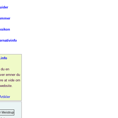
uider
ummer
ksikon
ernativinfo
.info
 du en
over emner du
re at vide om
website.
Artikler