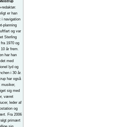
Meistrup
-redaktør.
ligt er han
 i navigation
ht-planning
uftfart og var
tet Sterling
 fra 1970 og
10 år frem.
en har han
jdet med
ionel lyd og
chen i 30 år.
trup har også
 musiker,
iget sig med
er, været
ucer, leder af
ostation og
ært. Fra 2006
valgt primært
llige sig