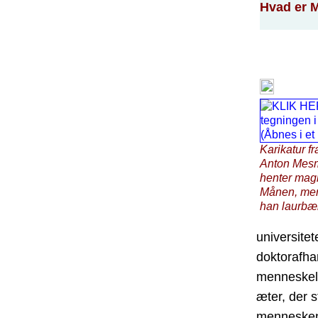
Hvad er M
Karikatur f
Anton Mes
henter magne
Månen, me
han laurbær
universitet
doktorafha
menneskeli
æter, der
mennesken