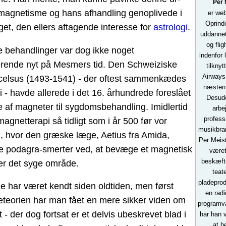
Per 
agnetisme og hans afhandling genoplivede i
er web
Oprinde
get, den ellers aftagende interesse for
astrologi
.
uddannet
og flig
 behandlinger var dog ikke noget
indenfor l
erende nyt på Mesmers tid. Den Schweiziske
tilknyt
Airways
celsus (1493-1541) - der oftest sammenkædes
næsten 
 - havde allerede i det 16. århundrede foreslået
Desud
 af magneter til sygdomsbehandling. Imidlertid
arbe
profess
magnetterapi så tidligt som i år 500 før vor
musikbran
g, hvor den græske læge, Aetius fra Amida,
Per Meis
 podagra-smerter ved, at bevæge et magnetisk
været
beskæft
er det syge område.
teat
pladeprod
 har været kendt siden oldtiden, men først
en radi
teorien har man fået en mere sikker viden om
programv
 der dog fortsat er et delvis ubeskrevet blad i
har han 
at he