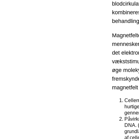
blodcirkul
kombineres
behandling
Magnetfelt
mennesker, 
det elektr
vækststimu
øge moleky
fremskyndes
magnetfelt 
Cellern
hurtige
genne
Påvirk
DNA. (
grundl
af cell