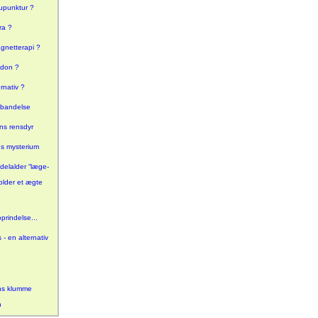
upunktur ?
ra ?
gnetterapi ?
adon ?
rnativ ?
rbandelse
s rensdyr
ns mysterium
delalder “læge-
older et ægte
prindelse...
- en alternativ
ns klumme
n