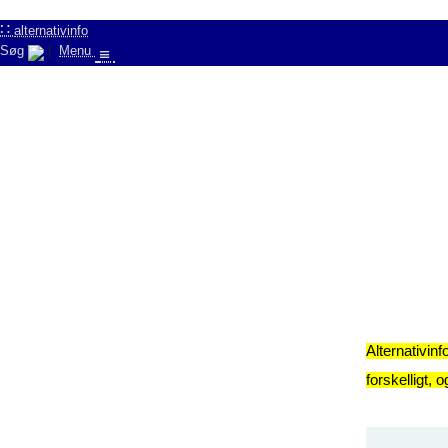
∷
alternativinfo
Søg
|
Menu
≡
Alternativinf
forskelligt, 