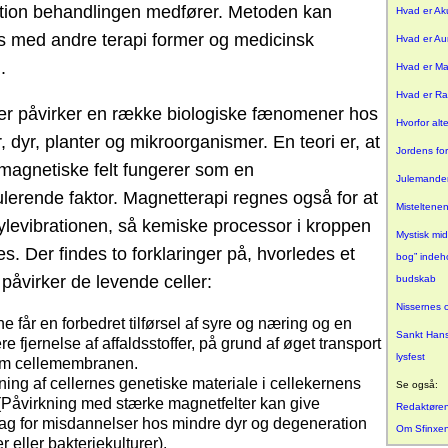
ation behandlingen medfører. Metoden kan
Hvad er Ak
 med andre terapi former og medicinsk
Hvad er Au
.
Hvad er Ma
Hvad er R
er påvirker en række biologiske fænomener hos
Hvorfor alte
dyr, planter og mikroorganismer. En teori er, at
Jordens fo
omagnetiske felt fungerer som en
Julemanden
lerende faktor. Magnetterapi regnes også for at
Misteltene
levibrationen, så kemiske processor i kroppen
Mystisk mid
. Der findes to forklaringer på, hvorledes et
bog” indeh
påvirker de levende celler:
budskab
Nissernes o
e får en forbedret tilførsel af syre og næring og en
Sankt Hans 
re fjernelse af affaldsstoffer, på grund af øget transport
lysfest
m cellemembranen.
ning af cellernes genetiske materiale i cellekernens
Se også:
Påvirkning med stærke magnetfelter kan give
Redaktøre
ag for misdannelser hos mindre dyr og degeneration
Om Sfinxe
er eller bakteriekulturer).