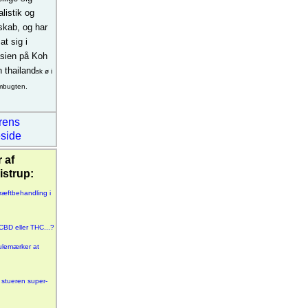
alistik og
rskab, og har
at sig i
sien på Koh
 thailand
sk ø i
mbugten.
erens
side
r af
istrup:
kræftbehandling i
CBD eller THC...?
Julemærker at
 stueren super-