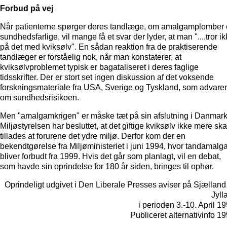
Forbud på vej
Når patienterne spørger deres tandlæge, om amalgamplomber 
sundhedsfarlige, vil mange få et svar der lyder, at man "....tror i
på det med kviksølv". En sådan reaktion fra de praktiserende
tandlæger er forståelig nok, når man konstaterer, at
kviksølvproblemet typisk er bagataliseret i deres faglige
tidsskrifter. Der er stort set ingen diskussion af det voksende
forskningsmateriale fra USA, Sverige og Tyskland, som advarer
om sundhedsrisikoen.
Men "amalgamkrigen" er måske tæt på sin afslutning i Danmark
Miljøstyrelsen har besluttet, at det giftige kviksølv ikke mere ska
tillades at forurene det ydre miljø. Derfor kom der en
bekendtgørelse fra Miljøministeriet i juni 1994, hvor tandamal
bliver forbudt fra 1999. Hvis det går som planlagt, vil en debat,
som havde sin oprindelse for 180 år siden, bringes til ophør.
Oprindeligt udgivet i Den Liberale Presses aviser på Sjælland
Jyll
i perioden 3.-10. April 19
Publiceret alternativinfo 19