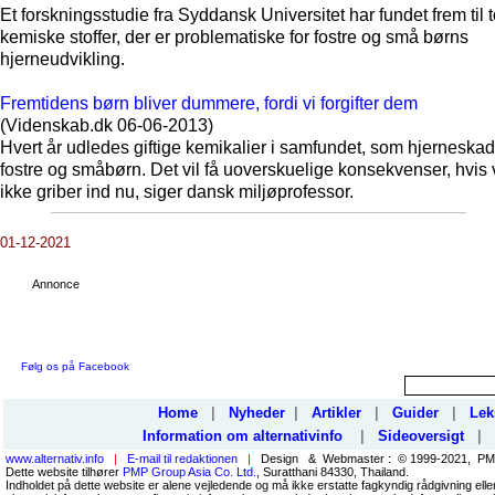
Et forskningsstudie fra Syddansk Universitet har fundet frem til t
kemiske stoffer, der er problematiske for fostre og små børns
hjerneudvikling.
Fremtidens børn bliver dummere, fordi vi forgifter dem
(Videnskab.dk 06-06-2013)
Hvert år udledes giftige kemikalier i samfundet, som hjerneskad
fostre og småbørn. Det vil få uoverskuelige konsekvenser, hvis 
ikke griber ind nu, siger dansk miljøprofessor.
01-12-2021
Annonce
Følg os på Facebook
Home
|
Nyheder
|
Artikler
|
Guider
|
Lek
Information om alternativinfo
|
Sideoversigt
|
www.alternativ.info
|
E-mail til redaktionen
|
Design & Webmaster : © 1999-2021, PMP
Dette website tilhører
PMP Group Asia Co. Ltd.
, Suratthani 84330, Thailand.
Indholdet på dette website er alene vejledende og må ikke erstatte fagkyndig rådgivning ell