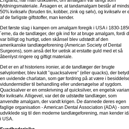
England, har man diskuteret, om amalgam var farligt som
fyldningsmateriale. Årsagen er, at tandamalgam består af minds
50% kviksølv (foruden tin, kobber, zink og sølv), og kviksølv er 
af de farligste giftstoffer, man kender.
Det første slag i kampen om amalgam foregik i USA i 1830-185
´erne, da de tandlæger, der gik ind for at bruge amalgam, fordi d
var billigt og hurtigt, uden skånsel blev udstødt af den
amerikanske tandlægeforening (American Society of Dental
Surgeons), som anså det for uetisk at erstatte guld med et så
åbenlyst ringere og giftigt materiale.
Det er en af historiens ironier, at de tandlæger der brugte
sølvplomber, blev kaldt "quacksalvere" (eller quacks), der betyd
en uvidende charlatan, som gør fordring på at være i besiddelse
vidundermidler til behandling eller undersøgelse af sygdom.
Quacksalver er en omskrivning af quicksilver, en engelsk varian
for kviksølv. Alligevel, var det de udstødte tandlæger, som
anvendte amalgam, der vandt krigen. De dannede deres egen
faglige organisation - American Dental Association (ADA) - som
udviklede sig til den moderne tandlægeforening, man kender i
i USA.