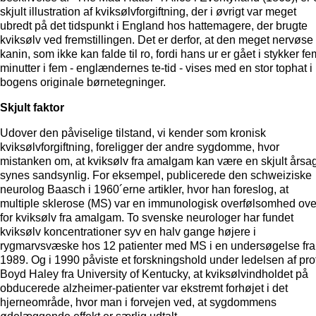
skjult illustration af kviksølvforgiftning, der i øvrigt var meget
ubredt på det tidspunkt i England hos hattemagere, der brugte
kviksølv ved fremstillingen. Det er derfor, at den meget nervøse
kanin, som ikke kan falde til ro, fordi hans ur er gået i stykker fe
minutter i fem - englændernes te-tid - vises med en stor tophat i
bogens originale børnetegninger.
Skjult faktor
Udover den påviselige tilstand, vi kender som kronisk
kviksølvforgiftning, foreligger der andre sygdomme, hvor
mistanken om, at kviksølv fra amalgam kan være en skjult årsag
synes sandsynlig. For eksempel, publicerede den schweiziske
neurolog Baasch i 1960´erne artikler, hvor han foreslog, at
multiple sklerose (MS) var en immunologisk overfølsomhed ove
for kviksølv fra amalgam. To svenske neurologer har fundet
kviksølv koncentrationer syv en halv gange højere i
rygmarvsvæske hos 12 patienter med MS i en undersøgelse fra
1989. Og i 1990 påviste et forskningshold under ledelsen af prof
Boyd Haley fra University of Kentucky, at kviksølvindholdet på
obducerede alzheimer-patienter var ekstremt forhøjet i det
hjerneområde, hvor man i forvejen ved, at sygdommens