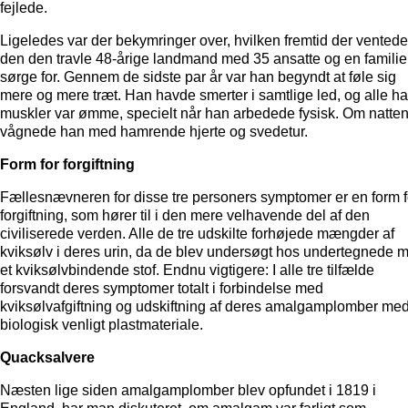
fejlede.
Ligeledes var der bekymringer over, hvilken fremtid der ventede
den den travle 48-årige landmand med 35 ansatte og en familie
sørge for. Gennem de sidste par år var han begyndt at føle sig
mere og mere træt. Han havde smerter i samtlige led, og alle h
muskler var ømme, specielt når han arbedede fysisk. Om natte
vågnede han med hamrende hjerte og svedetur.
Form for forgiftning
Fællesnævneren for disse tre personers symptomer er en form f
forgiftning, som hører til i den mere velhavende del af den
civiliserede verden. Alle de tre udskilte forhøjede mængder af
kviksølv i deres urin, da de blev undersøgt hos undertegnede 
et kviksølvbindende stof. Endnu vigtigere: I alle tre tilfælde
forsvandt deres symptomer totalt i forbindelse med
kviksølvafgiftning og udskiftning af deres amalgamplomber me
biologisk venligt plastmateriale.
Quacksalvere
Næsten lige siden amalgamplomber blev opfundet i 1819 i