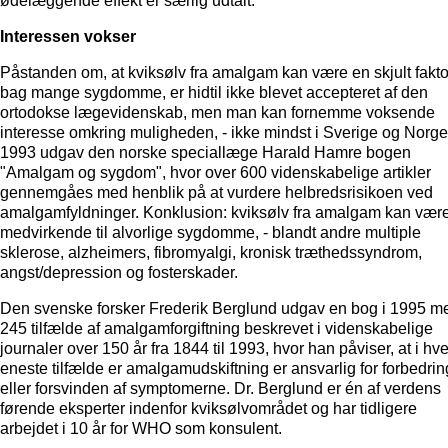
ødelæggende effekt er særlig udtalt.
Interessen vokser
Påstanden om, at kviksølv fra amalgam kan være en skjult fakto
bag mange sygdomme, er hidtil ikke blevet accepteret af den
ortodokse lægevidenskab, men man kan fornemme voksende
interesse omkring muligheden, - ikke mindst i Sverige og Norge.
1993 udgav den norske speciallæge Harald Hamre bogen
"Amalgam og sygdom", hvor over 600 videnskabelige artikler
gennemgåes med henblik på at vurdere helbredsrisikoen ved
amalgamfyldninger. Konklusion: kviksølv fra amalgam kan vær
medvirkende til alvorlige sygdomme, - blandt andre multiple
sklerose, alzheimers, fibromyalgi, kronisk træthedssyndrom,
angst/depression og fosterskader.
Den svenske forsker Frederik Berglund udgav en bog i 1995 m
245 tilfælde af amalgamforgiftning beskrevet i videnskabelige
journaler over 150 år fra 1844 til 1993, hvor han påviser, at i hve
eneste tilfælde er amalgamudskiftning er ansvarlig for forbedrin
eller forsvinden af symptomerne. Dr. Berglund er én af verdens
førende eksperter indenfor kviksølvområdet og har tidligere
arbejdet i 10 år for WHO som konsulent.