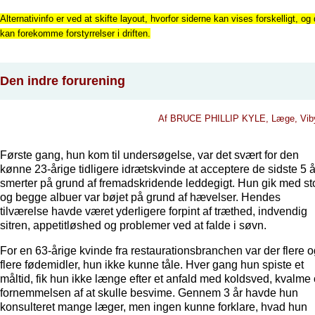
Alternativinfo er ved at skifte layout, hvorfor siderne kan vises forskelligt, og 
kan forekomme forstyrrelser i driften.
Den indre forurening
Af BRUCE PHILLIP KYLE, Læge, Viby
Første gang, hun kom til undersøgelse, var det svært for den
kønne 23-årige tidligere idrætskvinde at acceptere de sidste 5 å
smerter på grund af fremadskridende leddegigt. Hun gik med st
og begge albuer var bøjet på grund af hævelser. Hendes
tilværelse havde været yderligere forpint af træthed, indvendig
sitren, appetitløshed og problemer ved at falde i søvn.
For en 63-årige kvinde fra restaurationsbranchen var der flere o
flere fødemidler, hun ikke kunne tåle. Hver gang hun spiste et
måltid, fik hun ikke længe efter et anfald med koldsved, kvalme
fornemmelsen af at skulle besvime. Gennem 3 år havde hun
konsulteret mange læger, men ingen kunne forklare, hvad hun