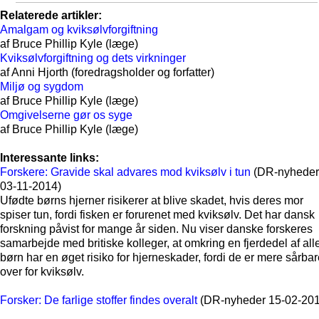
Relaterede artikler:
Amalgam og kviksølvforgiftning
af Bruce Phillip Kyle (læge)
Kviksølvforgiftning og dets virkninger
af Anni Hjorth (foredragsholder og forfatter)
Miljø og sygdom
af Bruce Phillip Kyle (læge)
Omgivelserne gør os syge
af Bruce Phillip Kyle (læge)
Interessante links:
Forskere: Gravide skal advares mod kviksølv i tun
(DR-nyheder
03-11-2014)
Ufødte børns hjerner risikerer at blive skadet, hvis deres mor
spiser tun, fordi fisken er forurenet med kviksølv. Det har dansk
forskning påvist for mange år siden. Nu viser danske forskeres
samarbejde med britiske kolleger, at omkring en fjerdedel af all
børn har en øget risiko for hjerneskader, fordi de er mere sårba
over for kviksølv.
Forsker: De farlige stoffer findes overalt
(DR-nyheder 15-02-201