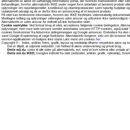
alternativinfo er alene en uafhængig informations portal, der hverken markedsfører eller sæl
behandlinger, hvorfor alternativinfo IKKE under nogen form anbefaler et bestemt produkt el
oplysninger om naturlægemidler, kosttilskud og vitaminpræparater samt naturlig hudpleje og
redaktionelt udvalgt og de er derfor ikke en annoncering af et bestemt produkt.
På sitet kan forekomme information, hvorom der IKKE forefindes videnskabelig dokumentati
Modtagne indlæg og oplysninger videregives uden ansvar og udtrykker ikke nødvendigvis r
Alternativinfo er uden ansvar for indhold på link-forbundne sider.
Cookie samtykke
: Ved fortsat brug af sitet, accepteres følgende cookie-betingelser. Altern
oplysninger, men vore web-servere sender automatisk session-HTTP-cookies, også kaldt "
cookies forekommer fra Adservice delingskanpper og Google annoncer. Endvidere fra den so
samt Google til optimering af søge-funktioner. Alternativinfo fungerer, selv om din browser 
service-applikationer vil muligvis ikke starte Læs mere om cookies
her
.
Copyright © : Index, artikler, fotos, grafik, layout og mediaklip tilhører respektive ejere og 
Det er tilladt, at udprinte websider i sin helhed til alene undervisning og privat brug.
Dette må du
: Linke til alle sider på alternativinfo, evt. med et kort referat eller omtale af s
Dette må du IKKE:
Gengive indhold fra sitet (websider, artikler, grafik, videoklip), hve