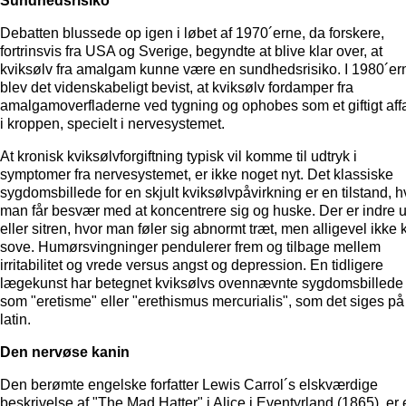
Sundhedsrisiko
Debatten blussede op igen i løbet af 1970´erne, da forskere,
fortrinsvis fra USA og Sverige, begyndte at blive klar over, at
kviksølv fra amalgam kunne være en sundhedsrisiko. I 1980´er
blev det videnskabeligt bevist, at kviksølv fordamper fra
amalgamoverfladerne ved tygning og ophobes som et giftigt aff
i kroppen, specielt i nervesystemet.
At kronisk kviksølvforgiftning typisk vil komme til udtryk i
symptomer fra nervesystemet, er ikke noget nyt. Det klassiske
sygdomsbillede for en skjult kviksølvpåvirkning er en tilstand, h
man får besvær med at koncentrere sig og huske. Der er indre 
eller sitren, hvor man føler sig abnormt træt, men alligevel ikke 
sove. Humørsvingninger pendulerer frem og tilbage mellem
irritabilitet og vrede versus angst og depression. En tidligere
lægekunst har betegnet kviksølvs ovennævnte sygdomsbillede
som "eretisme" eller "erethismus mercurialis", som det siges på
latin.
Den nervøse kanin
Den berømte engelske forfatter Lewis Carrol´s elskværdige
beskrivelse af "The Mad Hatter" i Alice i Eventyrland (1865), er