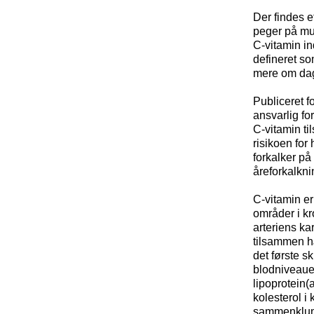
Der findes e
peger på mul
C-vitamin in
defineret so
mere om da
Publiceret f
ansvarlig fo
C-vitamin t
risikoen for
forkalker på
åreforkalkni
C-vitamin er
områder i kr
arteriens ka
tilsammen hæ
det første s
blodniveauet
lipoprotein(
kolesterol 
sammenklumpn