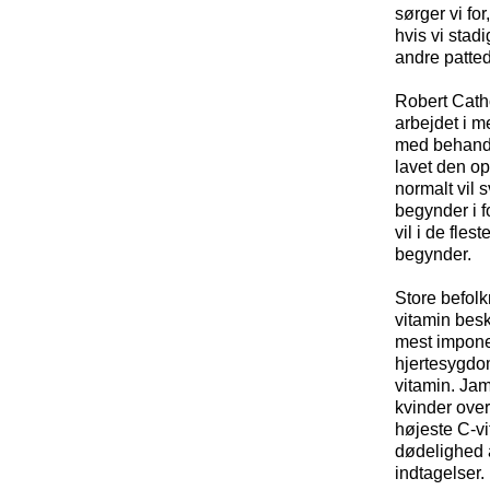
sørger vi for
hvis vi stad
andre patte
Robert Cathc
arbejdet i m
med behandli
lavet den o
normalt vil s
begynder i f
vil i de fles
begynder.
Store befolk
vitamin besk
mest impone
hjertesygdo
vitamin. Ja
kvinder ove
højeste C-vi
dødelighed a
indtagelser.