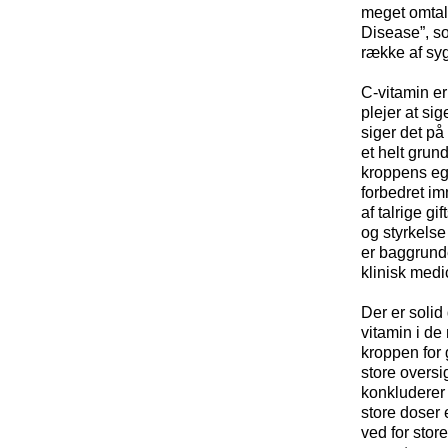
meget omtal
Disease”, so
række af sy
C-vitamin er
plejer at si
siger det p
et helt grun
kroppens ege
forbedret im
af talrige gi
og styrkels
er baggrunde
klinisk medi
Der er solid 
vitamin i de 
kroppen for g
store oversi
konkluderer 
store doser e
ved for stor