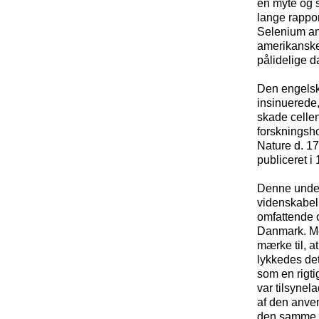
en myte og s
lange rappor
Selenium and
amerikanske
pålidelige d
Den engelske
insinuerede
skade celle
forskningshol
Nature d. 17
publiceret i
Denne unders
videnskabel
omfattende o
Danmark. Me
mærke til, a
lykkedes det
som en rigti
var tilsynel
af den anven
den samme u