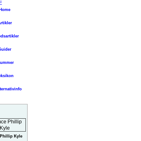
Home
rtikler
ed
sartikler
Guider
lummer
eksikon
ernativinfo
Phillip Kyle