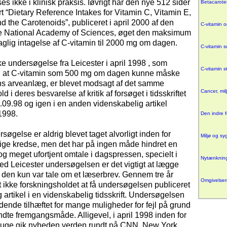
es ikke i klinisk praksis. Iøvrigt har den nye 512 sider
Betacarote
t “Dietary Reference Intakes for Vitamin C, Vitamin E,
 the Carotenoids”, publiceret i april 2000 af den
C-vitamin 
 National Academy of Sciences, øget den maksimum
aglig intagelse af C-vitamin til 2000 mg om dagen.
C-vitamin 
 undersøgelse fra Leicester i april 1998 , som
C-vitamin st
, at C-vitamin som 500 mg om dagen kunne måske
ns arveanlæg, er blevet modsagt af det samme
Cancer, mil
d i deres besvarelse af kritik af forsøget i tidsskriftet
.09.98 og igen i en anden videnskabelig artikel
 1998.
Den indre f
øgelse er aldrig blevet taget alvorligt inden for
Miljø og s
ige kredse, men det har på ingen måde hindret en
g meget ufortjent omtale i dagspressen, specielt i
Nytænkning
d Leicester undersøgelsen er det vigtigt at lægge
t den kun var tale om et læserbrev. Gennem tre år
Omgivelser
 ikke forskningsholdet at få undersøgelsen publiceret
g artikel i en videnskabelig tidsskrift. Undersøgelsen
adende tilhæftet for mange muligheder for fejl på grund
dte fremgangsmåde. Alligevel, i april 1998 inden for
ge gik nyheden verden rundt på CNN, New York