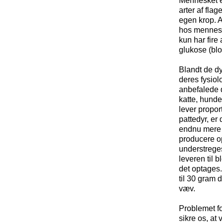
Mennesket er
arter af flag
egen krop. A
hos menneske
kun har fire
glukose (blo
Blandt de dy
deres fysiol
anbefalede d
katte, hunde,
lever propor
pattedyr, er
endnu mere 
producere o
understreges
leveren til 
det optages.
til 30 gram d
væv.
Problemet fo
sikre os, at 