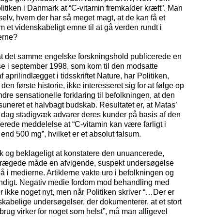
itiken i Danmark at “C-vitamin fremkalder kræft”. Man
selv, hvem der har så meget magt, at de kan få et
 et videnskabeligt emne til at gå verden rundt i
erne?
 at det samme engelske forskningshold publicerede en
e i september 1998, som kom til den modsatte
 aprilindlægget i tidsskriftet Nature, har Politiken,
den første historie, ikke interesseret sig for at følge op
re sensationelle forklaring til befolkningen, at den
neret et halvbagt budskab. Resultatet er, at Matas’
i dag stadigvæk advarer deres kunder på basis af den
cerede meddelelse at “C-vitamin kan være farligt i
 end 500 mg”, hvilket er et absolut falsum.
sk og beklageligt at konstatere den unuancerede,
rægede måde en afvigende, suspekt undersøgelse
 i medierne. Artiklerne vakte uro i befolkningen og
ndigt. Negativ medie fordom mod behandling med
er ikke noget nyt, men når Politiken skriver “…Der er
kabelige undersøgelser, der dokumenterer, at et stort
brug virker for noget som helst”, må man alligevel