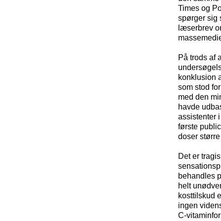
Times og Pol
spørger sig 
læserbrev om
massemedi
På trods af
undersøgels
konklusion af
som stod for 
med den mind
havde udbasu
assistenter 
første publi
doser større
Det er tragi
sensationsp
behandles på
helt unødve
kosttilskud 
ingen videns
C-vitaminfor