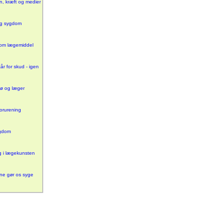
n, kræft og medier
og sygdom
som lægemiddel
år for skud - igen
jø og læger
orurening
ygdom
 i lægekunsten
ne gør os syge