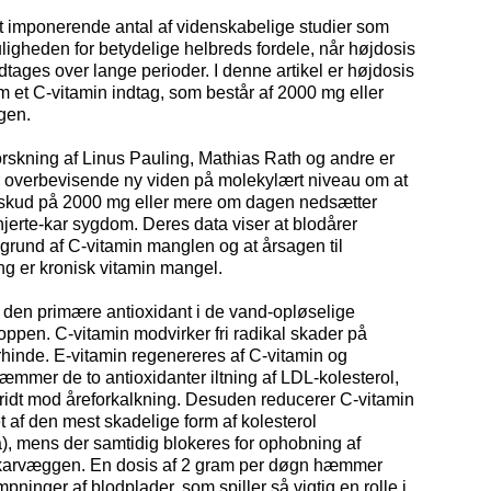
t imponerende antal af videnskabelige studier som
igheden for betydelige helbreds fordele, når højdosis
dtages over lange perioder. I denne artikel er højdosis
m et C-vitamin indtag, som består af 2000 mg eller
gen.
orskning af Linus Pauling, Mathias Rath og andre er
r overbevisende ny viden på molekylært niveau om at
ilskud på 2000 mg eller mere om dagen nedsætter
 hjerte-kar sygdom. Deres data viser at blodårer
 grund af C-vitamin manglen og at årsagen til
ng er kronisk vitamin mangel.
 den primære antioxidant i de vand-opløselige
oppen. C-vitamin modvirker fri radikal skader på
rhinde. E-vitamin regenereres af C-vitamin og
mmer de to antioxidanter iltning af LDL-kolesterol,
kridt mod åreforkalkning. Desuden reducerer C-vitamin
 af den mest skadelige form af kolesterol
a), mens der samtidig blokeres for ophobning af
i karvæggen. En dosis af 2 gram per døgn hæmmer
inger af blodplader, som spiller så vigtig en rolle i