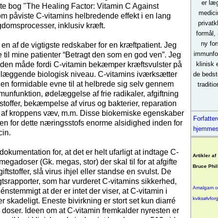
er læ
te bog "The Healing Factor: Vitamin C Against
medici
m påviste C-vitamins helbredende effekt i en lang
privatk
gdomsprocesser, inklusiv kræft.
formål,
ny fo
 en af de vigtigste redskaber for en kræftpatient. Jeg
immunfo
ge til mine patienter “Betragt den som en god ven”. Jeg
å den måde fordi C-vitamin bekæmper kræftsvulster på
klinisk
dlæggende biologisk niveau. C-vitamins iværksætter
de bedst
n formidable evne til at helbrede sig selv gennem
traditi
munfunktion, ødelæggelse af frie radikaler, afgiftning
ftstoffer, bekæmpelse af virus og bakterier, reparation
e af kroppens væv, m.m. Disse biokemiske egenskaber
Forfatte
n for dette næringsstofs enorme alsidighed inden for
hjemmes
cin.
dokumentation for, at det er helt ufarligt at indtage C-
Artikler af
megadoser (Gk. megas, stor) der skal til for at afgifte
Bruce Phil
iftstoffer, slå virus ihjel eller standse en svulst. De
gtsrapporter, som har vurderet C-vitamins sikkerhed,
Amalgam o
énstemmigt at der er intet der viser, at C-vitamin i
kviksølvforg
r skadeligt. Eneste bivirkning er stort set kun diarré
e doser. Ideen om at C-vitamin fremkalder nyresten er