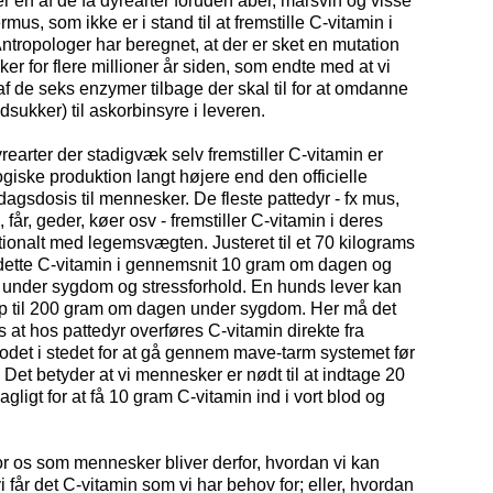
 én af de få dyrearter foruden aber, marsvin og visse
ermus, som ikke er i stand til at fremstille C-vitamin i
ntropologer har beregnet, at der er sket en mutation
r for flere millioner år siden, som endte med at vi
 af de seks enzymer tilbage der skal til for at omdanne
dsukker) til askorbinsyre i leveren.
rearter der stadigvæk selv fremstiller C-vitamin er
ogiske produktion langt højere end den officielle
agsdosis til mennesker. De fleste pattedyr - fx mus,
 får, geder, køer osv - fremstiller C-vitamin i deres
tionalt med legemsvægten. Justeret til et 70 kilograms
 dette C-vitamin i gennemsnit 10 gram om dagen og
under sygdom og stressforhold. En hunds lever kan
p til 200 gram om dagen under sygdom. Her må det
 at hos pattedyr overføres C-vitamin direkte fra
blodet i stedet for at gå gennem mave-tarm systemet før
 Det betyder at vi mennesker er nødt til at indtage 20
agligt for at få 10 gram C-vitamin ind i vort blod og
r os som mennesker bliver derfor, hvordan vi kan
vi får det C-vitamin som vi har behov for; eller, hvordan