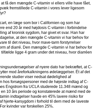
, at få den mængde C-vitamin vi ellers ville have fået,
igvæk fremstillede C-vitamin i vores lever ligesom
dyr?
art, en læge som bor i Californien og som har
ere end 20 år med højdosis C-vitamin i forbindelse
ng af kronisk sygdom, har givet et svar. Han har
pdagelse, at den mængde C-vitamin vi har behov for
vare til det niveau, hvor mave-tarm forstyrrelser
orm af diarré. Den mængde C-vitamin vi har behov for
te tilfælde ligge 4 gram under det niveau, hvor diarréen
ningsundersøgelser af nyere dato har bekræftet, at C-
ytter mod åreforkalkningens ødelæggelser. Ét af det
rende studier viser nedsat dødelighed af
m hos forsøgspersoner med de højeste indtag af C-
mes Engstrom fra UCLA studerede 11.348 mænd og
r en 10 års periode og konstaterede at mænd med de
tamin indtagelser havde en 45% lavere risiko for
f hjerte-karsygdom i forhold til dem med de laveste
 For kvinder var forskellen 25%.