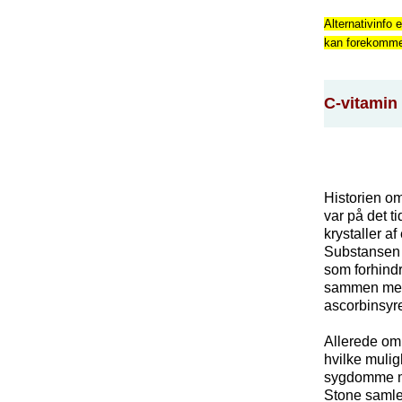
Alternativinfo e
kan forekomme f
C-vitamin
Historien om
var på det t
krystaller a
Substansen f
som forhindr
sammen med 
ascorbinsyr
Allerede omk
hvilke mulig
sygdomme med
Stone samled