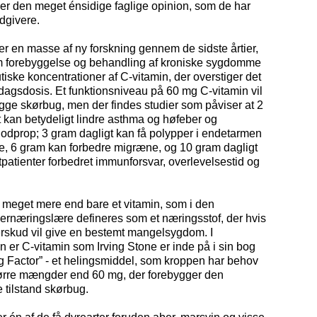
er den meget énsidige faglige opinion, som de har
dgivere.
r en masse af ny forskning gennem de sidste årtier,
m forebyggelse og behandling af kroniske sygdomme
iske koncentrationer af C-vitamin, der overstiger det
agsdosis. Et funktionsniveau på 60 mg C-vitamin vil
ygge skørbug, men der findes studier som påviser at 2
 kan betydeligt lindre asthma og høfeber og
odprop; 3 gram dagligt kan få polypper i endetarmen
pe, 6 gram kan forbedre migræne, og 10 gram dagligt
ftpatienter forbedret immunforsvar, overlevelsestid og
 meget mere end bare et vitamin, som i den
e ernæringslære defineres som et næringsstof, der hvis
erskud vil give en bestemt mangelsygdom. I
n er C-vitamin som Irving Stone er inde på i sin bog
 Factor” - et helingsmiddel, som kroppen har behov
større mængder end 60 mg, der forebygger den
 tilstand skørbug.