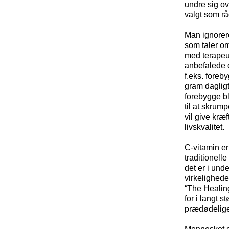
undre sig ov
valgt som rå
Man ignorere
som taler o
med terapeut
anbefalede d
f.eks. foreb
gram dagligt
forebygge bl
til at skrum
vil give kræ
livskvalitet.
C-vitamin er
traditionell
det er i und
virkelighede
“The Healing
for i langt 
prædødelige