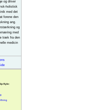
ge og driver
nsk-holistisk
linik med det
 at forene den
rskning ang.
rstærkning og
 ernæring med
e træk fra den
onelle medicin
rens
ide
lip Kyle:
g
iftning