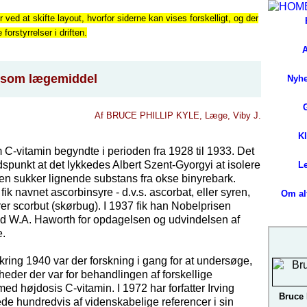
r ved at skifte layout, hvorfor siderne kan vises forskelligt, og der
orstyrrelser i driften.
A
 som lægemiddel
Nyh
Af BRUCE PHILLIP KYLE, Læge, Viby J.
K
 C-vitamin begyndte i perioden fra 1928 til 1933. Det
idspunkt at det lykkedes Albert Szent-Gyorgyi at isolere
L
f en sukker lignende substans fra okse binyrebark.
ik navnet ascorbinsyre - d.v.s. ascorbat, eller syren,
Om alt
er scorbut (skørbug). I 1937 fik han Nobelprisen
W.A. Haworth for opdagelsen og udvindelsen af
e.
ring 1940 var der forskning i gang for at undersøge,
heder der var for behandlingen af forskellige
 højdosis C-vitamin. I 1972 har forfatter Irving
Bruce 
e hundredvis af videnskabelige referencer i sin