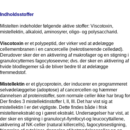
Indholdsstoffer
Mistelten indeholder følgende aktive stoffer: Viscotoxin,
mistellektin, alkaloid, aminosyrer, oligo- og polysaccharid.
Viscotoxin
er et polypeptid, der virker ved at ødelægge
cellemembranen i en cancercelle (nekrotiserende celledød).
Derudover sker der en aktivering af makrofager og en stigning i
granulocytternes fagocytoseevne; dvs. der sker en aktivering af
hvide blodlegemer så de bliver bedre til at ødelægge
fremmedstof.
Mistellektin
er et glycoprotein, der inducerer en programmeret
selvødelæggelse (adoptose) af cancercellen og hæmmer
dannelsen af proteinstoffer, som normale celler ikke har brug for
Der findes 3 mistellektinstoffer I, II, III. Det har vist sig at
mistellektin I er det vigtigste. Dette findes både i frisk
misteltenekstrakt og i gæret ekstrakt. Undersøgelser har vist, at
der sker en stigning i granulocyt-/lymfocyt-og leucocyttallene,
aktivering af NK-celler (natural killercells), fagocytosestigning,