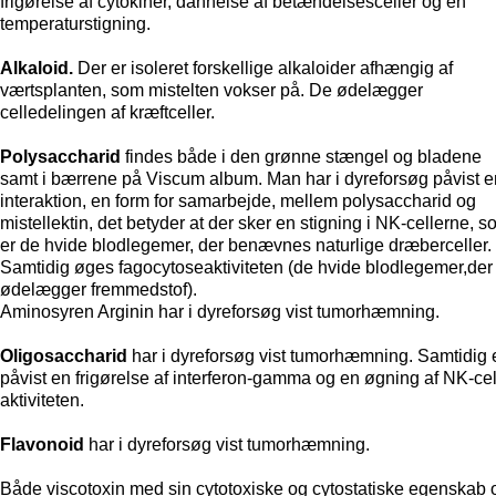
frigørelse af cytokiner, dannelse af betændelsesceller og en
temperaturstigning.
Alkaloid.
Der er isoleret forskellige alkaloider afhængig af
værtsplanten, som mistelten vokser på. De ødelægger
celledelingen af kræftceller.
Polysaccharid
findes både i den grønne stængel og bladene
samt i bærrene på Viscum album. Man har i dyreforsøg påvist e
interaktion, en form for samarbejde, mellem polysaccharid og
mistellektin, det betyder at der sker en stigning i NK-cellerne, 
er de hvide blodlegemer, der benævnes naturlige dræberceller.
Samtidig øges fagocytoseaktiviteten (de hvide blodlegemer,der
ødelægger fremmedstof).
Aminosyren Arginin har i dyreforsøg vist tumorhæmning.
Oligosaccharid
har i dyreforsøg vist tumorhæmning. Samtidig 
påvist en frigørelse af interferon-gamma og en øgning af NK-cel
aktiviteten.
Flavonoid
har i dyreforsøg vist tumorhæmning.
Både viscotoxin med sin cytotoxiske og cytostatiske egenskab 