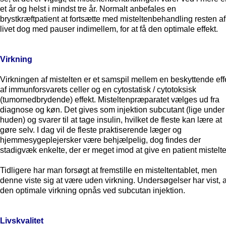
et år og helst i mindst tre år. Normalt anbefales en
brystkræftpatient at fortsætte med misteltenbehandling resten af
livet dog med pauser indimellem, for at få den optimale effekt.
Virkning
Virkningen af mistelten er et samspil mellem en beskyttende eff
af immunforsvarets celler og en cytostatisk / cytotoksisk
(tumornedbrydende) effekt. Misteltenpræparatet vælges ud fra
diagnose og køn. Det gives som injektion subcutant (lige under
huden) og svarer til at tage insulin, hvilket de fleste kan lære at
gøre selv. I dag vil de fleste praktiserende læger og
hjemmesygeplejersker være behjælpelig, dog findes der
stadigvæk enkelte, der er meget imod at give en patient mistelt
Tidligere har man forsøgt at fremstille en misteltentablet, men
denne viste sig at være uden virkning. Undersøgelser har vist, a
den optimale virkning opnås ved subcutan injektion.
Livskvalitet