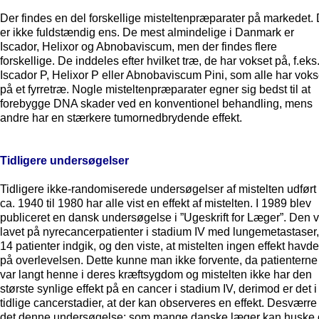
Der findes en del forskellige misteltenpræparater på markedet.
er ikke fuldstændig ens. De mest almindelige i Danmark er
Iscador, Helixor og Abnobaviscum, men der findes flere
forskellige. De inddeles efter hvilket træ, de har vokset på, f.eks
Iscador P, Helixor P eller Abnobaviscum Pini, som alle har voks
på et fyrretræ. Nogle misteltenpræparater egner sig bedst til at
forebygge DNA skader ved en konventionel behandling, mens
andre har en stærkere tumornedbrydende effekt.
Tidligere undersøgelser
Tidligere ikke-randomiserede undersøgelser af mistelten udført 
ca. 1940 til 1980 har alle vist en effekt af mistelten. I 1989 blev
publiceret en dansk undersøgelse i ”Ugeskrift for Læger”. Den v
lavet på nyrecancerpatienter i stadium IV med lungemetastaser,
14 patienter indgik, og den viste, at mistelten ingen effekt havde
på overlevelsen. Dette kunne man ikke forvente, da patienterne
var langt henne i deres kræftsygdom og mistelten ikke har den
største synlige effekt på en cancer i stadium IV, derimod er det i
tidlige cancerstadier, at der kan observeres en effekt. Desværre
det denne undersøgelse; som mange danske læger kan huske