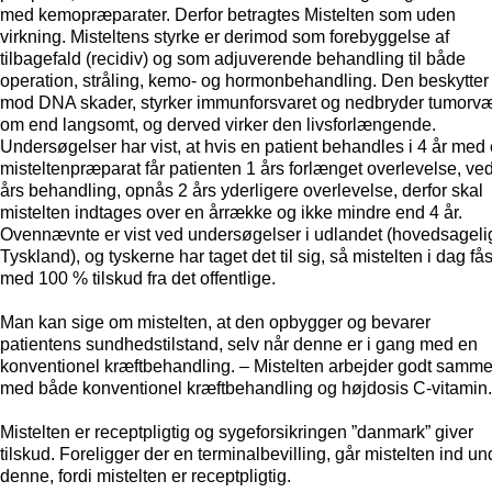
med kemopræparater. Derfor betragtes Mistelten som uden
virkning. Misteltens styrke er derimod som forebyggelse af
tilbagefald (recidiv) og som adjuverende behandling til både
operation, stråling, kemo- og hormonbehandling. Den beskytter
mod DNA skader, styrker immunforsvaret og nedbryder tumorv
om end langsomt, og derved virker den livsforlængende.
Undersøgelser har vist, at hvis en patient behandles i 4 år med 
misteltenpræparat får patienten 1 års forlænget overlevelse, ve
års behandling, opnås 2 års yderligere overlevelse, derfor skal
mistelten indtages over en årrække og ikke mindre end 4 år.
Ovennævnte er vist ved undersøgelser i udlandet (hovedsagelig
Tyskland), og tyskerne har taget det til sig, så mistelten i dag få
med 100 % tilskud fra det offentlige.
Man kan sige om mistelten, at den opbygger og bevarer
patientens sundhedstilstand, selv når denne er i gang med en
konventionel kræftbehandling. – Mistelten arbejder godt samm
med både konventionel kræftbehandling og højdosis C-vitamin
Mistelten er receptpligtig og sygeforsikringen ”danmark” giver
tilskud. Foreligger der en terminalbevilling, går mistelten ind un
denne, fordi mistelten er receptpligtig.