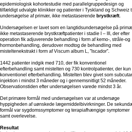
epidemiologisk kohortestudie med parallelgruppedesign og
tilfældigt udvalgte klinikker og patienter i Tyskland og Schweiz t
undersøgelse af primær, ikke metastaserende
brystkræft
.
Undersøgelsen er lavet som en langtidsundersøgelse på primæ
ikke metastaserende brystkræftpatienter i stadie I – III, der efter
operation fik adjuverende behandling i form af kemo-, stråle-og
hormonbehandling, derudover modtog de behandling med
misteltenekstrakt i form af Viscum album L, ”Iscador”.
1442 patienter indgik med 710, der fik konventionel
efterbehandling samt mistelten og 730 kontrolpatienter, der kun 
konventionel efterbehandling. Mistelten blev givet som subcuta
injektion i mindst 3 måneder og i gennemsnitligt 52 måneder.
Observationstiden efter undersøgelsen varede mindst 3 år.
Det primære formål med undersøgelsen var at undersøge
hyppigheden af uønskede lægemiddelbivirkninger. De sekund
formål var sygdomssymptomer og terapiafhængige symptomer
samt overlevelse.
Resultat