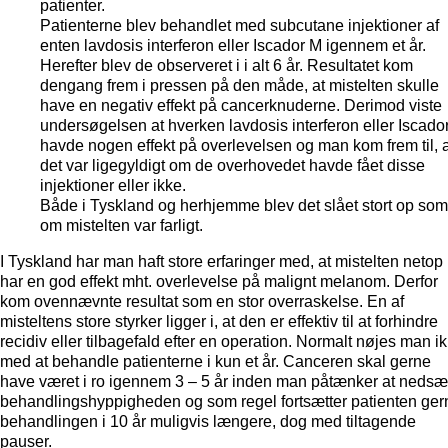
patienter.
Patienterne blev behandlet med subcutane injektioner af
enten lavdosis interferon eller Iscador M igennem et år.
Herefter blev de observeret i i alt 6 år. Resultatet kom
dengang frem i pressen på den måde, at mistelten skulle
have en negativ effekt på cancerknuderne. Derimod viste
undersøgelsen at hverken lavdosis interferon eller Iscado
havde nogen effekt på overlevelsen og man kom frem til, a
det var ligegyldigt om de overhovedet havde fået disse
injektioner eller ikke.
Både i Tyskland og herhjemme blev det slået stort op som
om mistelten var farligt.
I Tyskland har man haft store erfaringer med, at mistelten netop
har en god effekt mht. overlevelse på malignt melanom. Derfor
kom ovennævnte resultat som en stor overraskelse. En af
misteltens store styrker ligger i, at den er effektiv til at forhindre
recidiv eller tilbagefald efter en operation. Normalt nøjes man i
med at behandle patienterne i kun et år. Canceren skal gerne
have været i ro igennem 3 – 5 år inden man påtænker at nedsæ
behandlingshyppigheden og som regel fortsætter patienten ger
behandlingen i 10 år muligvis længere, dog med tiltagende
pauser.