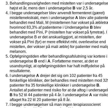
Behandlingsvarigheden med mistelten var i undersøgels
højst et år, mens den i undersøgelse
B
var 2,5 år.
I begge undersøgelser blev anvendt fermenteret (gæret)
misteltenekstrakt, men i undersøgelse
A
blev alle patiente
behandlet med Mali, M (misteltenen har vokset på æbletr
hvorimod 83,3% af patienterne i Undersøgelse
B
blev
behandlet med Pini, P (mistelten har vokset på fyrretræ). I
undersøgelse B er det anskueliggjort, at mistelten, der
vokser på Pini (fyr) er mere effektivt mht. overlevelse end
mistelten, der vokser på mali æble) for patienter med mali
melanom.
Opfølgningstiden efter behandlingsafslutning var kortere i
undersøgelse
B
end i
A
. Forfatterne mener, at det er
usandsynligt, at opfølgningstiden har haft indflydelse på
resultaterne.
I undersøgelse
A
drejer det sig om 102 patienter fra 45
forskellige klinikker, der behandles med mistelten mod 32
patienter fra 35 forskellige klinikker i undersøgelse
B
.
Antallet af patienter med risiko for at dø aftog i undersøge
B
fra 52 til 44 patienter på 4 år. I undersøgelse
A
var risik
aftaget fra 22 til 20 patienter på 8 år.
I begge undersøgelser så man ingen terapiassocieret