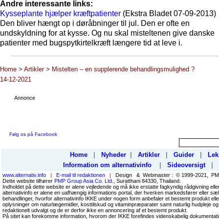
Andre interessante links:
Kysseplante hjælper kræftpatienter
(Ekstra Bladet 07-09-2013)
Den bliver hængt op i døråbninger til jul. Den er ofte en
undskyldning for at kysse. Og nu skal misteltenen give danske
patienter med bugspytkirtelkræft længere tid at leve i.
Home > Artikler > Mistelten – en supplerende behandlingsmulighed ?
14-12-2021
Annonce
Følg os på Facebook
Home
|
Nyheder
|
Artikler
|
Guider
|
Lek
Information om alternativinfo
|
Sideoversigt
|
www.alternativ.info
|
E-mail til redaktionen
|
Design & Webmaster : © 1999-2021, PMP
Dette website tilhører
PMP Group Asia Co. Ltd.
, Suratthani 84330, Thailand.
Indholdet på dette website er alene vejledende og må ikke erstatte fagkyndig rådgivning ell
alternativinfo er alene en uafhængig informations portal, der hverken markedsfører eller sæl
behandlinger, hvorfor alternativinfo IKKE under nogen form anbefaler et bestemt produkt el
oplysninger om naturlægemidler, kosttilskud og vitaminpræparater samt naturlig hudpleje og
redaktionelt udvalgt og de er derfor ikke en annoncering af et bestemt produkt.
På sitet kan forekomme information, hvorom der IKKE forefindes videnskabelig dokumentati