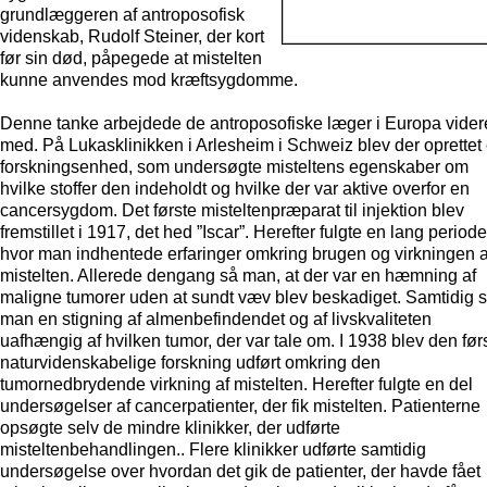
grundlæggeren af antroposofisk
videnskab, Rudolf Steiner, der kort
før sin død, påpegede at mistelten
kunne anvendes mod kræftsygdomme.
Denne tanke arbejdede de antroposofiske læger i Europa vider
med. På Lukasklinikken i Arlesheim i Schweiz blev der oprettet
forskningsenhed, som undersøgte misteltens egenskaber om
hvilke stoffer den indeholdt og hvilke der var aktive overfor en
cancersygdom. Det første misteltenpræparat til injektion blev
fremstillet i 1917, det hed ”Iscar”. Herefter fulgte en lang periode
hvor man indhentede erfaringer omkring brugen og virkningen a
mistelten. Allerede dengang så man, at der var en hæmning af
maligne tumorer uden at sundt væv blev beskadiget. Samtidig 
man en stigning af almenbefindendet og af livskvaliteten
uafhængig af hvilken tumor, der var tale om. I 1938 blev den før
naturvidenskabelige forskning udført omkring den
tumornedbrydende virkning af mistelten. Herefter fulgte en del
undersøgelser af cancerpatienter, der fik mistelten. Patienterne
opsøgte selv de mindre klinikker, der udførte
misteltenbehandlingen.. Flere klinikker udførte samtidig
undersøgelse over hvordan det gik de patienter, der havde fået