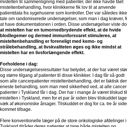
mistelten til sammenligning med patienter, der ikke havde fået
misteltenbehandling, hvor klinikkerne fik lov til at anvende
patientdata fra sygehusene som kontroller. Der var således ikke
tale om randomiserede undersøgelser, som man i dag kræver, f
at have dokumentationen i orden. Disse undersøgelser viste do
at mistelten har en tumornedbrydende effekt, at de hvide
blodlegemer og dermed immunforsvaret stimuleres, at
misteltenbehandling er foreneligt med kemo- og
strålebehandling, at livskvaliteten øges og ikke mindst at
mistelten har en livsforlængende effekt.
Forholdene i dag:
Disse undersøgelsesresultater har betydet, at der har været stø
og større tilgang af patienter til disse klinikker. I dag får så godt
som alle cancerpatienter misteltenbehandling, det er faktisk de
eneste behandling, som man med sikkerhed ved, at alle cancer
patienter i Tyskland får i dag. Der har i mange år været tilskud ti
mistelten i Tyskland, men for et par år siden blev tilskuddet tage
væk af økonomiske årsager. Tilskuddet er dog for ca. tre år side
kommet tilbage.
Flere konventionelle læger på de store onkologiske afdelinger i
Tyskland tilråder deres patienter at tage både mistelten og