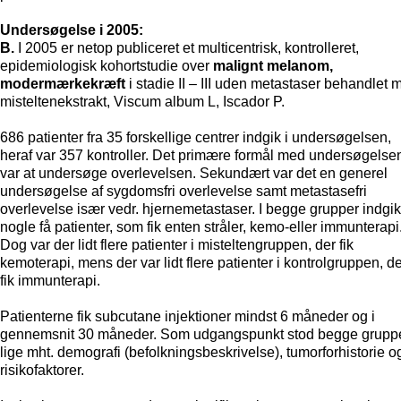
Undersøgelse i 2005:
B.
I 2005 er netop publiceret et multicentrisk, kontrolleret,
epidemiologisk kohortstudie over
malignt melanom,
modermærkekræft
i stadie II – III uden metastaser behandlet 
misteltenekstrakt, Viscum album L, Iscador P.
686 patienter fra 35 forskellige centrer indgik i undersøgelsen,
heraf var 357 kontroller. Det primære formål med undersøgelse
var at undersøge overlevelsen. Sekundært var det en generel
undersøgelse af sygdomsfri overlevelse samt metastasefri
overlevelse især vedr. hjernemetastaser. I begge grupper indgik
nogle få patienter, som fik enten stråler, kemo-eller immunterapi
Dog var der lidt flere patienter i misteltengruppen, der fik
kemoterapi, mens der var lidt flere patienter i kontrolgruppen, d
fik immunterapi.
Patienterne fik subcutane injektioner mindst 6 måneder og i
gennemsnit 30 måneder. Som udgangspunkt stod begge grupp
lige mht. demografi (befolkningsbeskrivelse), tumorforhistorie o
risikofaktorer.