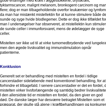
gode erfaringer med kræft i æggestokkene, brystkræft,
tyktarmscancer, malignt melanom, bronkogent carcinom og ma
flere; dog er man tilbageholdende overfor leukæmier og lymfom
da man har mistænkt mistellektin for at kunne stimulere både d
sunde og syge hvide blodlegemer. Dette er dog ikke tilfældet for
man I undersøgelser har observeret, at mistellektin kun stimuler
de sunde celler i immunforsvaret, mens de ødelægger de syge
celler.
Mistelten ser ikke ud til at virke tumornedbrydende ved lungekræ
men den øgede livskvalitet og immunstimulation opnår
patienterne.
Konklusion
Generelt set er behandling med mistelten en fordel i tidlige
cancerstadier sideløbende med konventionel behandling, for at
forhindre et tilbagefald. I senere cancerstadier er det en fordel, 
mistelten virker livsforlængende og samtidig bedrer livskvalitete
I den allersidste tid er mistelten en fordel, da den giver en god
død. De danske læger har desværre betragtet Mistelten som et
præparat, der skulle stå alene i kræftbehandlingen og konkurre