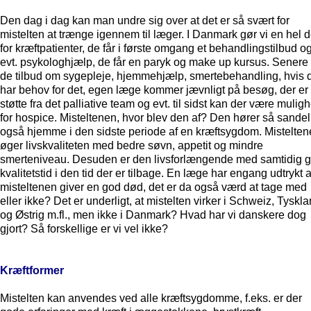
Den dag i dag kan man undre sig over at det er så svært for
mistelten at trænge igennem til læger. I Danmark gør vi en hel d
for kræftpatienter, de får i første omgang et behandlingstilbud o
evt. psykologhjælp, de får en paryk og make up kursus. Senere 
de tilbud om sygepleje, hjemmehjælp, smertebehandling, hvis 
har behov for det, egen læge kommer jævnligt på besøg, der er
støtte fra det palliative team og evt. til sidst kan der være mulig
for hospice. Misteltenen, hvor blev den af? Den hører så sandel
også hjemme i den sidste periode af en kræftsygdom. Mistelte
øger livskvaliteten med bedre søvn, appetit og mindre
smerteniveau. Desuden er den livsforlængende med samtidig 
kvalitetstid i den tid der er tilbage. En læge har engang udtrykt a
misteltenen giver en god død, det er da også værd at tage med
eller ikke? Det er underligt, at mistelten virker i Schweiz, Tyskl
og Østrig m.fl., men ikke i Danmark? Hvad har vi danskere dog
gjort? Så forskellige er vi vel ikke?
Kræftformer
Mistelten kan anvendes ved alle kræftsygdomme, f.eks. er der