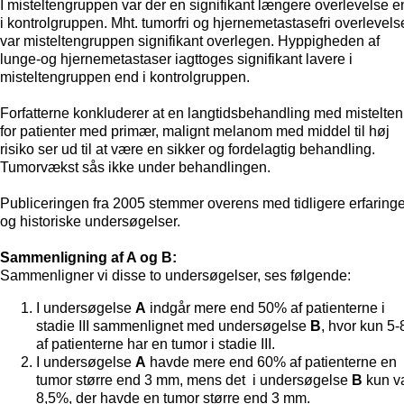
I misteltengruppen var der en signifikant længere overlevelse e
i kontrolgruppen. Mht. tumorfri og hjernemetastasefri overlevels
var misteltengruppen signifikant overlegen. Hyppigheden af
lunge-og hjernemetastaser iagttoges signifikant lavere i
misteltengruppen end i kontrolgruppen.
Forfatterne konkluderer at en langtidsbehandling med mistelten
for patienter med primær, malignt melanom med middel til høj
risiko ser ud til at være en sikker og fordelagtig behandling.
Tumorvækst sås ikke under behandlingen.
Publiceringen fra 2005 stemmer overens med tidligere erfaringe
og historiske undersøgelser.
Sammenligning af A og B:
Sammenligner vi disse to undersøgelser, ses følgende:
I undersøgelse
A
indgår mere end 50% af patienterne i
stadie III sammenlignet med undersøgelse
B
, hvor kun 5
af patienterne har en tumor i stadie III.
I undersøgelse
A
havde mere end 60% af patienterne en
tumor større end 3 mm, mens det i undersøgelse
B
kun v
8,5%, der havde en tumor større end 3 mm.