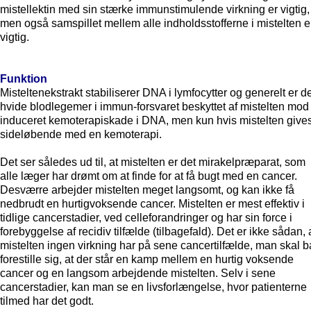
mistellektin med sin stærke immunstimulende virkning er vigtig,
men også samspillet mellem alle indholdsstofferne i mistelten e
vigtig.
Funktion
Misteltenekstrakt stabiliserer DNA i lymfocytter og generelt er d
hvide blodlegemer i immun-forsvaret beskyttet af mistelten mod
induceret kemoterapiskade i DNA, men kun hvis mistelten give
sideløbende med en kemoterapi.
Det ser således ud til, at mistelten er det mirakelpræparat, som
alle læger har drømt om at finde for at få bugt med en cancer.
Desværre arbejder mistelten meget langsomt, og kan ikke få
nedbrudt en hurtigvoksende cancer. Mistelten er mest effektiv i
tidlige cancerstadier, ved celleforandringer og har sin force i
forebyggelse af recidiv tilfælde (tilbagefald). Det er ikke sådan, 
mistelten ingen virkning har på sene cancertilfælde, man skal b
forestille sig, at der står en kamp mellem en hurtig voksende
cancer og en langsom arbejdende mistelten. Selv i sene
cancerstadier, kan man se en livsforlængelse, hvor patienterne
tilmed har det godt.