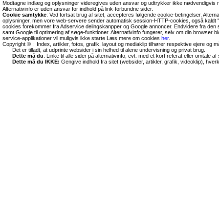
Modtagne indlæg og oplysninger videregives uden ansvar og udtrykker ikke nødvendigvis r
Alternativinfo er uden ansvar for indhold på link-forbundne sider.
Cookie samtykke
: Ved fortsat brug af sitet, accepteres følgende cookie-betingelser. Altern
oplysninger, men vore web-servere sender automatisk session-HTTP-cookies, også kaldt "
cookies forekommer fra Adservice delingskanpper og Google annoncer. Endvidere fra den so
samt Google til optimering af søge-funktioner. Alternativinfo fungerer, selv om din browser 
service-applikationer vil muligvis ikke starte Læs mere om cookies
her
.
Copyright © : Index, artikler, fotos, grafik, layout og mediaklip tilhører respektive ejere og 
Det er tilladt, at udprinte websider i sin helhed til alene undervisning og privat brug.
Dette må du
: Linke til alle sider på alternativinfo, evt. med et kort referat eller omtale af s
Dette må du IKKE:
Gengive indhold fra sitet (websider, artikler, grafik, videoklip), hve