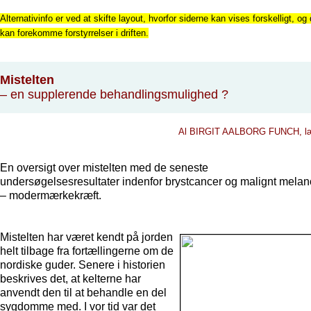
Alternativinfo er ved at skifte layout, hvorfor siderne kan vises forskelligt, og 
kan forekomme forstyrrelser i driften.
Mistelten
– en supplerende behandlingsmulighed ?
Al BIRGIT AALBORG FUNCH, l
En oversigt over mistelten med de seneste
undersøgelsesresultater indenfor brystcancer og malignt mela
– modermærkekræft.
Mistelten har været kendt på jorden
helt tilbage fra fortællingerne om de
nordiske guder. Senere i historien
beskrives det, at kelterne har
anvendt den til at behandle en del
sygdomme med. I vor tid var det