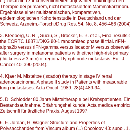
L.) zusätzlich zur konventionellen adjuvanten onkologischen
Therapie bei primärem, nicht metastasiertem Mammakarzinom.
Ergebnisse einer multizentrischen, komparativen,
epidemiologischen Kohortenstudie in Deutschland und der
Schweiz. Arzneim.-Forsch./Drug Res. 54, No. 8, 456-466 (2004)
3. Kleeberg, U. R. , Suciu, S., Brocker, E. B. et al., Final results 
the EORTC 18871/DKG 80-1 randomised phase III trial. rlFN-
alpha2b versus rIFN-gamma versus Iscador M versus observat
after surgery in melanoma patients with either high-risk primary
(thickness > 3 mm) or regional lymph node metastasis. Eur. J.
Cancer 40, 390 (2004).
4. Kjaer M. Misteltoe (Iscador) therapy in stage IV renal
adenocarcinoma. A phase II study in Patients with measurable
lung metastases. Acta Oncol. 1989; 28(4):489-94.
5. D. Schlodder 80 Jahre Misteltherapie bei Krebspatienten. Ei
Bestandsaufnahme. Erfahrungsheilkunde. Acta medica empiric
Zeitschrift für ärztliche Praxis. August 1997.
6. E. Jordan, H. Wagner Structure and Properties of
Polysaccharides from Viscum album (L.) Oncology 43: suppl. 1,