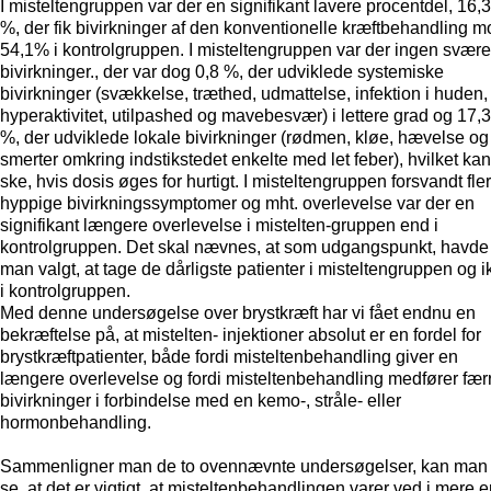
I misteltengruppen var der en signifikant lavere procentdel, 16,3
%, der fik bivirkninger af den konventionelle kræftbehandling m
54,1% i kontrolgruppen. I misteltengruppen var der ingen svære
bivirkninger., der var dog 0,8 %, der udviklede systemiske
bivirkninger (svækkelse, træthed, udmattelse, infektion i huden,
hyperaktivitet, utilpashed og mavebesvær) i lettere grad og 17,3
%, der udviklede lokale bivirkninger (rødmen, kløe, hævelse og
smerter omkring indstikstedet enkelte med let feber), hvilket kan
ske, hvis dosis øges for hurtigt. I misteltengruppen forsvandt fle
hyppige bivirkningssymptomer og mht. overlevelse var der en
signifikant længere overlevelse i mistelten-gruppen end i
kontrolgruppen. Det skal nævnes, at som udgangspunkt, havde
man valgt, at tage de dårligste patienter i misteltengruppen og i
i kontrolgruppen.
Med denne undersøgelse over brystkræft har vi fået endnu en
bekræftelse på, at mistelten- injektioner absolut er en fordel for
brystkræftpatienter, både fordi misteltenbehandling giver en
længere overlevelse og fordi misteltenbehandling medfører fær
bivirkninger i forbindelse med en kemo-, stråle- eller
hormonbehandling.
Sammenligner man de to ovennævnte undersøgelser, kan man
se, at det er vigtigt, at misteltenbehandlingen varer ved i mere 