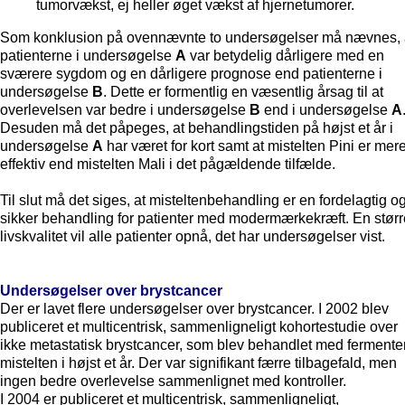
tumorvækst, ej heller øget vækst af hjernetumorer.
Som konklusion på ovennævnte to undersøgelser må nævnes, 
patienterne i undersøgelse
A
var betydelig dårligere med en
sværere sygdom og en dårligere prognose end patienterne i
undersøgelse
B
. Dette er formentlig en væsentlig årsag til at
overlevelsen var bedre i undersøgelse
B
end i undersøgelse
A
Desuden må det påpeges, at behandlingstiden på højst et år i
undersøgelse
A
har været for kort samt at mistelten Pini er mer
effektiv end mistelten Mali i det pågældende tilfælde.
Til slut må det siges, at misteltenbehandling er en fordelagtig o
sikker behandling for patienter med modermærkekræft. En størr
livskvalitet vil alle patienter opnå, det har undersøgelser vist.
Undersøgelser over brystcancer
Der er lavet flere undersøgelser over brystcancer. I 2002 blev
publiceret et multicentrisk, sammenligneligt kohortestudie over
ikke metastatisk brystcancer, som blev behandlet med fermente
mistelten i højst et år. Der var signifikant færre tilbagefald, men
ingen bedre overlevelse sammenlignet med kontroller.
I 2004 er publiceret et multicentrisk, sammenligneligt,