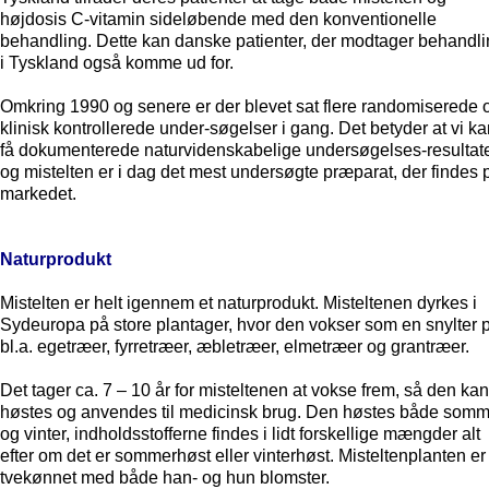
højdosis C-vitamin sideløbende med den konventionelle
behandling. Dette kan danske patienter, der modtager behandl
i Tyskland også komme ud for.
Omkring 1990 og senere er der blevet sat flere randomiserede 
klinisk kontrollerede under-søgelser i gang. Det betyder at vi k
få dokumenterede naturvidenskabelige undersøgelses-resultat
og mistelten er i dag det mest undersøgte præparat, der findes 
markedet.
Naturprodukt
Mistelten er helt igennem et naturprodukt. Misteltenen dyrkes i
Sydeuropa på store plantager, hvor den vokser som en snylter 
bl.a. egetræer, fyrretræer, æbletræer, elmetræer og grantræer.
Det tager ca. 7 – 10 år for misteltenen at vokse frem, så den kan
høstes og anvendes til medicinsk brug. Den høstes både somm
og vinter, indholdsstofferne findes i lidt forskellige mængder alt
efter om det er sommerhøst eller vinterhøst. Misteltenplanten er
tvekønnet med både han- og hun blomster.