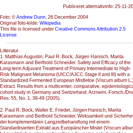
Publiceret alternativinfo: 25-11-2
Foto: ©
Andrew Dunn
, 26 December 2004
Original foto-kilde:
Wikipedia
This file is licensed under
Creative Commons Attribution 2.5
License
Litteratur
1. Matthias Augustin, Paul R. Bock, Jürgen Hanisch, Marita
Karasmann and Berthold Schneider. Safety and Efficacy of the
Long-term Adjuvant Treatment of Primary Intermediate to High-
Risk Malignant Melanoma (UICC/AJCC Stage II and III) with a
Standardized Fermented European Mistletoe (Viscum album L.
Extract. Results from a multicenter, comparative, epidemiologic
cohort study in Germany and Switzerland. Arzneim.-Forsch./Dr
Res. 55, No. 1, 38-49 (2005).
2. Paul R. Bock, Walter E. Friedel, Jürgen Hanisch, Marita
Karasmann und Berthold Schneider. Wirksamkeit und Sicherhei
der komplementären Langzeitbehandlung mit einem
Standardisierten Extrakt aus Europäischer Mistel (Viscum albu