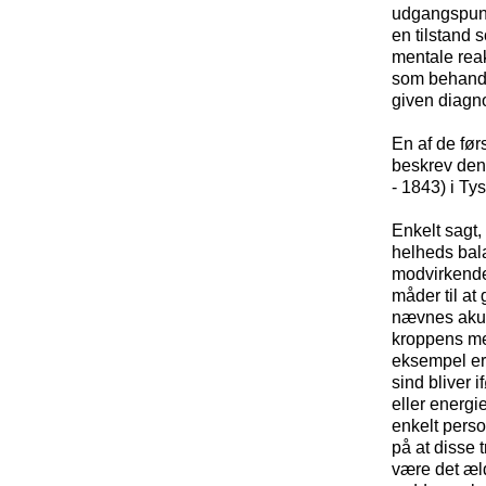
udgangspunkt
en tilstand 
mentale rea
som behandle
given diagn
En af de før
beskrev den
- 1843) i T
Enkelt sagt
helheds bala
modvirkende 
måder til at
nævnes akup
kroppens me
eksempel er 
sind bliver 
eller energie
enkelt perso
på at disse 
være det æl