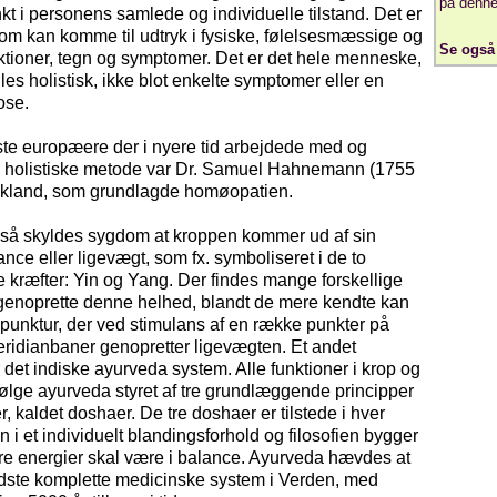
på denne
 i personens samlede og individuelle tilstand. Det er
som kan komme til udtryk i fysiske, følelsesmæssige og
Se ogs
ktioner, tegn og symptomer. Det er det hele menneske,
s holistisk, ikke blot enkelte symptomer eller en
ose.
ste europæere der i nyere tid arbejdede med og
 holistiske metode var Dr. Samuel Hahnemann (1755
yskland, som grundlagde homøopatien.
, så skyldes sygdom at kroppen kommer ud af sin
nce eller ligevægt, som fx. symboliseret i de to
kræfter: Yin og Yang. Der findes mange forskellige
 genoprette denne helhed, blandt de mere kendte kan
unktur, der ved stimulans af en række punkter på
ridianbaner genopretter ligevægten. Et andet
det indiske ayurveda system. Alle funktioner i krop og
ifølge ayurveda styret af tre grundlæggende principper
r, kaldet doshaer. De tre doshaer er tilstede i hver
n i et individuelt blandingsforhold og filosofien bygger
tre energier skal være i balance. Ayurveda hævdes at
dste komplette medicinske system i Verden, med