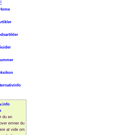
Home
rtikler
ed
sartikler
Guider
lummer
eksikon
ernativinfo
v.info
n
r du en
 over emner du
ere at vide om