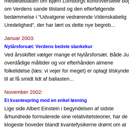
mediedebatten om Bjørn Lomborgs kontroversielle bo
om Verdens sande tilstand og den efterfølgende
bedømmelse i "Udvalgene vedrørende Videnskabelig
Uredelighed", der har lært os dette nye begreb...
Januar 2003:
Nytårsforsæt: Verdens bedste slankekur
Ved årsskiftet vælger mange et Nytårsforsæt. Både Ju
overdådige måltider og vor efterhånden almene
folkelidelse (læs: vi vejer for meget) er oplagt tilskynd
til at få smidt lidt af ballasten...
November 2002:
Et kvantespring mod en enkel løsning
Lige side Albert Einstein i begyndelsen af sidste
århundrede formulerede sine relativitetsteorier, har de
klogeste hoveder blandt kvantefysikerne drømt om at