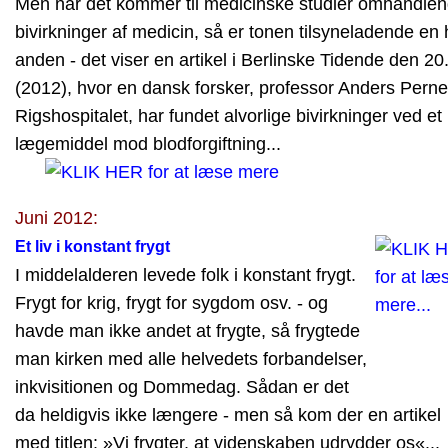
Men når det kommer til medicinske studier omhandle
bivirkninger af medicin, så er tonen tilsyneladende en 
anden - det viser en artikel i Berlinske Tidende den 20. 
(2012), hvor en dansk forsker, professor Anders Perner
Rigshospitalet, har fundet alvorlige bivirkninger ved et
lægemiddel mod blodforgiftning...
Juni 2012:
Et liv i konstant frygt
I middelalderen levede folk i konstant frygt.
Frygt for krig, frygt for sygdom osv. - og
havde man ikke andet at frygte, så frygtede
man kirken med alle helvedets forbandelser,
inkvisitionen og Dommedag. Sådan er det
da heldigvis ikke længere - men så kom der en artikel
med titlen: »Vi frygter, at videnskaben udrydder os«...