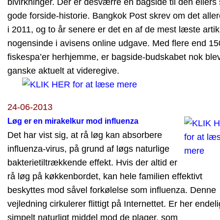
bivirkninger. Der er desværre en bagside til den ellers
gode forside-historie. Bangkok Post skrev om det alle
i 2011, og to år senere er det en af de mest læste artik
nogensinde i avisens online udgave. Med flere end 15
fiskespa’er herhjemme, er bagside-budskabet nok ble
ganske aktuelt at videregive.
24-06-2013
Løg er en mirakelkur mod influenza
Det har vist sig, at rå løg kan absorbere
influenza-virus, på grund af løgs naturlige
bakterietiltrækkende effekt. Hvis der altid er
rå løg på køkkenbordet, kan hele familien effektivt
beskyttes mod såvel forkølelse som influenza. Denne
vejledning cirkulerer flittigt på Internettet. Er her endeli
simpelt naturligt middel mod de plager, som