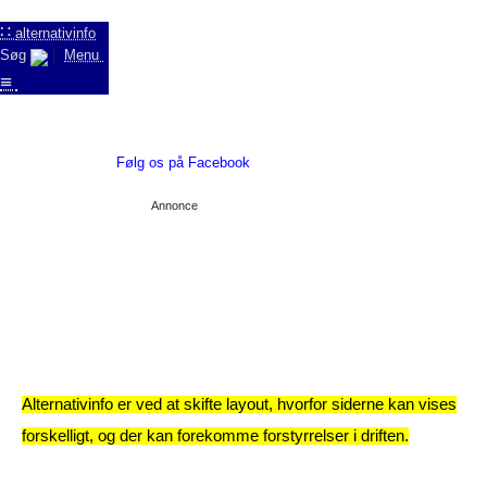
∷
alternativinfo
Søg
|
Menu
≡
Følg os på Facebook
Annonce
Alternativinfo er ved at skifte layout, hvorfor siderne kan vises
forskelligt, og der kan forekomme forstyrrelser i driften.