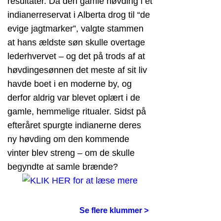
resultater. Da den gamle høvding i et
indianerreservat i Alberta drog til “de
evige jagtmarker”, valgte stammen
at hans ældste søn skulle overtage
lederhvervet – og det på trods af at
høvdingesønnen det meste af sit liv
havde boet i en moderne by, og
derfor aldrig var blevet oplært i de
gamle, hemmelige ritualer. Sidst på
efteråret spurgte indianerne deres
ny høvding om den kommende
vinter blev streng – om de skulle
begyndte at samle brænde?
Se flere klummer >