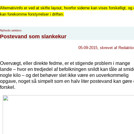
Alternativinfo er ved at skifte layout, hvorfor siderne kan vises forskelligt, og 
kan forekomme forstyrrelser i driften.
Nyheds sektion:
Postevand som slankekur
05-09-2015, skrevet af Redakti
Overvægt, eller direkte fedme, er et stigende problem i mange
lande – hvor en tredjedel af befolkningen snildt kan tåle at smi
nogle kilo – og det behøver slet ikke være en uoverkommelig
opgave, noget så simpelt som en halv liter postevand kan gøre
forskel.