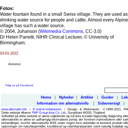
Fotos:
Water fountain found in a small Swiss village. They are used as
drinking water source for people and cattle. Almost every Alpine
village has such a water source.
© 2004, Juhanson (
Wikimedia Commons
, CC-3.0)
Dr Helen Parretti, NIHR Clinical Lecturer, © University of
Birmingham.
03-01-2022
Annonce
Følg os på Facebook
Home
|
Nyheder
|
Artikler
|
Guider
|
Lek
Information om alternativinfo
|
Sideoversigt
|
www.alternativ.info
|
E-mail til redaktionen
|
Design & Webmaster : © 1999-2021, PMP
Dette website tilhører
PMP Group Asia Co. Ltd.
, Suratthani 84330, Thailand.
Indholdet på dette website er alene vejledende og må ikke erstatte fagkyndig rådgivning ell
alternativinfo er alene en uafhængig informations portal, der hverken markedsfører eller sæl
behandlinger, hvorfor alternativinfo IKKE under nogen form anbefaler et bestemt produkt el
oplysninger om naturlægemidler, kosttilskud og vitaminpræparater samt naturlig hudpleje og