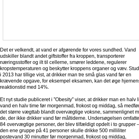
Det er velkendt, at vand er afgørende for vores sundhed. Vand
udskiller blandt andet giftstoffer fra kroppen, transporterer
næringsstoffer og ilt til cellerne, smører leddene, regulerer
kropstemperaturen og beskytter kroppens organer og væv. Stud
i 2013 har tillige vist, at drikker man tre små glas vand før en
krævende opgave, for eksempel eksamen, kan det øge hjernen
reaktionstid med 14%.
Et nyt studie publiceret i ”Obesity” viser, at drikker man en halv l
vand en halv time før morgenmad, frokost og middag, så medfø
det større vægttab blandt overvægtige voksne, sammenlignet 
de, der ikke drikker vand før måltiderne. Undersøgelsen omfatt
84 overvægtige personer, der blev tilfældigt opdelt i to grupper 
den ene gruppe på 41 personer skulle drikke 500 milliliter
postevand 30 minutter før morgenmad, frokost og middag,