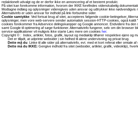
redaktionelt udvalgt og de er derfor ikke en annoncering af et bestemt produkt.
På sitet kan forekomme information, hvorom der IKKE forefindes videnskabelig dokumentati
Modtagne indlæg og oplysninger videregives uden ansvar og udtrykker ikke nødvendigvis r
Alternativinfo er uden ansvar for indhold på link-forbundne sider.
Cookie samtykke
: Ved fortsat brug af sitet, accepteres følgende cookie-betingelser. Altern
oplysninger, men vore web-servere sender automatisk session-HTTP-cookies, også kaldt "
cookies forekommer fra Adservice delingskanpper og Google annoncer. Endvidere fra den so
samt Google til optimering af søge-funktioner. Alternativinfo fungerer, selv om din browser 
service-applikationer vil muligvis ikke starte Læs mere om cookies
her
.
Copyright © : Index, artikler, fotos, grafik, layout og mediaklip tilhører respektive ejere og 
Det er tilladt, at udprinte websider i sin helhed til alene undervisning og privat brug.
Dette må du
: Linke til alle sider på alternativinfo, evt. med et kort referat eller omtale af s
Dette må du IKKE:
Gengive indhold fra sitet (websider, artikler, grafik, videoklip), hve