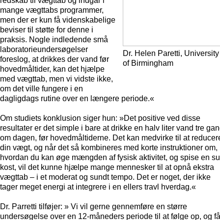
redskab til vægttab og indgår i
mange vægttabs programmer,
men der er kun få videnskabelige
beviser til støtte for denne i
praksis. Nogle indledende små
laboratorieundersøgelser
Dr. Helen Paretti, University
foreslog, at drikkes der vand før
of Birmingham
hovedmåltider, kan det hjælpe
med vægttab, men vi vidste ikke,
om det ville fungere i en
dagligdags rutine over en længere periode.«
Om studiets konklusion siger hun: »Det positive ved disse
resultater er det simple i bare at drikke en halv liter vand tre ga
om dagen, før hovedmåltiderne. Det kan medvirke til at reducer
din vægt, og når det så kombineres med korte instruktioner om,
hvordan du kan øge mængden af fysisk aktivitet, og spise en s
kost, vil det kunne hjælpe mange mennesker til at opnå ekstra
vægttab – i et moderat og sundt tempo. Det er noget, der ikke
tager meget energi at integrere i en ellers travl hverdag.«
Dr. Parretti tilføjer: » Vi vil gerne gennemføre en større
undersøgelse over en 12-måneders periode til at følge op, og f