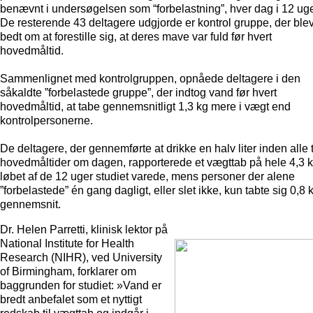
benævnt i undersøgelsen som “forbelastning”, hver dag i 12 uge
De resterende 43 deltagere udgjorde er kontrol gruppe, der ble
bedt om at forestille sig, at deres mave var fuld før hvert
hovedmåltid.
Sammenlignet med kontrolgruppen, opnåede deltagere i den
såkaldte ”forbelastede gruppe”, der indtog vand før hvert
hovedmåltid, at tabe gennemsnitligt 1,3 kg mere i vægt end
kontrolpersonerne.
De deltagere, der gennemførte at drikke en halv liter inden alle 
hovedmåltider om dagen, rapporterede et vægttab på hele 4,3 k
løbet af de 12 uger studiet varede, mens personer der alene
”forbelastede” én gang dagligt, eller slet ikke, kun tabte sig 0,8 k
gennemsnit.
Dr. Helen Parretti, klinisk lektor på
National Institute for Health
Research (NIHR), ved University
of Birmingham, forklarer om
baggrunden for studiet: »Vand er
bredt anbefalet som et nyttigt