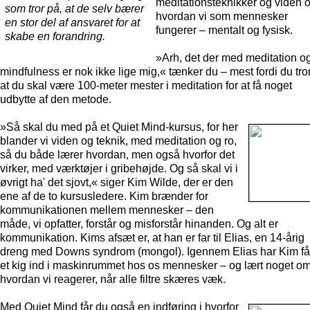
meditationsteknikker og viden 
som tror på, at de selv bærer
hvordan vi som mennesker
en stor del af ansvaret for at
fungerer – mentalt og fysisk.
skabe en forandring.
»Arh, det der med meditation o
mindfulness er nok ikke lige mig,« tænker du – mest fordi du tror
at du skal være 100-meter mester i meditation for at få noget
udbytte af den metode.
»Så skal du med på et Quiet Mind-kursus, for her
blander vi viden og teknik, med meditation og ro,
så du både lærer hvordan, men også hvorfor det
virker, med værktøjer i gribehøjde. Og så skal vi i
øvrigt ha' det sjovt,« siger Kim Wilde, der er den
ene af de to kursusledere. Kim brænder for
kommunikationen mellem mennesker – den
måde, vi opfatter, forstår og misforstår hinanden. Og alt er
kommunikation. Kims afsæt er, at han er far til Elias, en 14-årig
dreng med Downs syndrom (mongol). Igennem Elias har Kim få
et kig ind i maskinrummet hos os mennesker – og lært noget om
hvordan vi reagerer, når alle filtre skæres væk.
Med Quiet Mind får du også en indføring i hvorfor