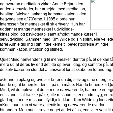
og hvordan meditation virker. Annie Bejart, den
anden kursusleder, har arbejdet med meditation,
healing, følelser, tanker og kommunikation siden
begyndelsen af 70’erne. I 1985 gjorde hun
interessen for mennesker til sit erhverv. Hun har
uddannet mange mennesker i udviklings-
kinesiologi og psykoterapi samt afholdt mange kurser i
selvudvikling. Sammen med Kim Wilde og sin spirituelle vejled
fører Annie dig ind i din indre kerne til bevidstgørelse af indre
kommunikation, intuition og stilhed.
Quiet Mind henvender sig til mennesker, der tror på, at de kan f
mere ud af deres liv end det, de oplever i dag, og som tror på, at
de selv bærer en stor del af ansvaret for at skabe en forandring.
»Gennem oplæg og øvelser lærer du dig selv og dine energier 
kende og at beherske dem – på din måde. Når du behersker Qu
Mind, vil du opleve, at du er mere nærværende, har mere energi
er i stand til at trække på skjulte ressourcer, er mindre syg, er m
glad og er mere ressourcefyldt,« forklarer Kim Wilde og fortsætt
»Kun i nuet kan vi være autentiske og nærværende overfor
hinanden. Men nuet kræver noget andet af os, end vi er vant til.