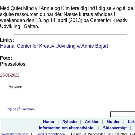
Med Quiet Mind vil Annie og Kim føre dig ind i dig selv og til de
skjulte ressourcer, du har dér. Næste kursus afholdes i
weekenden den 13. og 14. april (2013) på Center for Kreativ
Udvikling i Galten.
Links:
Huana, Center for Kreativ Udvikling v/ Annie Bejart
Foto:
Pressefotos
13-01-2022
Annonce
Følg os på Facebook
Home
|
Nyheder
|
Artikler
|
Guider
|
Lek
Information om alternativinfo
|
Sideoversigt
|
www.alternativ.info
|
E-mail til redaktionen
|
Design & Webmaster : © 1999-2021, PMP