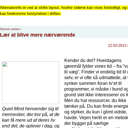
Alternativinfo er ved at skifte layout, hvorfor siderne kan vises forskelligt, og 
kan forekomme forstyrrelser i driften.
Nyheds sektion:
Lær at blive mere nærværende
22-03-2013 
Kender du det? Hverdagens
gøremål fylder vores tid – fra “
til væg”. Finder vi endelig tid til
selv, er vi ofte så udmattede, at 
synker sammen foran tv’et til
programmer, vi måske i bund o
grund slet ikke interesserer os f
Men du har ressourcer, du ikke
tænker på. Du kan finde energi
Quiet Mind henvender sig til
og styrker, du kun i glimt vidste,
mennesker, der tror på, at de
havde. Vejen hertil er en metod
kan få mere ud af deres liv
der bygger på særlige
end det, de oplever i dag, og