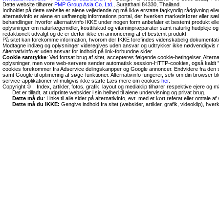
Dette website tilhører
PMP Group Asia Co. Ltd.
, Suratthani 84330, Thailand.
Indholdet på dette website er alene vejledende og må ikke erstatte fagkyndig rådgivning ell
alternativinfo er alene en uafhængig informations portal, der hverken markedsfører eller sæl
behandlinger, hvorfor alternativinfo IKKE under nogen form anbefaler et bestemt produkt el
oplysninger om naturlægemidler, kosttilskud og vitaminpræparater samt naturlig hudpleje og
redaktionelt udvalgt og de er derfor ikke en annoncering af et bestemt produkt.
På sitet kan forekomme information, hvorom der IKKE forefindes videnskabelig dokumentati
Modtagne indlæg og oplysninger videregives uden ansvar og udtrykker ikke nødvendigvis r
Alternativinfo er uden ansvar for indhold på link-forbundne sider.
Cookie samtykke
: Ved fortsat brug af sitet, accepteres følgende cookie-betingelser. Altern
oplysninger, men vore web-servere sender automatisk session-HTTP-cookies, også kaldt "
cookies forekommer fra Adservice delingskanpper og Google annoncer. Endvidere fra den so
samt Google til optimering af søge-funktioner. Alternativinfo fungerer, selv om din browser 
service-applikationer vil muligvis ikke starte Læs mere om cookies
her
.
Copyright © : Index, artikler, fotos, grafik, layout og mediaklip tilhører respektive ejere og 
Det er tilladt, at udprinte websider i sin helhed til alene undervisning og privat brug.
Dette må du
: Linke til alle sider på alternativinfo, evt. med et kort referat eller omtale af s
Dette må du IKKE:
Gengive indhold fra sitet (websider, artikler, grafik, videoklip), hve