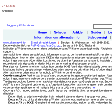
27-12-2021
Annonce
FÃ¸lg os pÃ¥ Facebook
Home
|
Nyheder
|
Artikler
|
Guider
|
Le
Information om alternativinfo
|
Sideoversigt
|
www.alternativ.info
|
E-mail til redaktionen
|
Design & Webmaster : Â© 1999-2021, 
Dette website tilhÃ¸rer
PMP Group Asia Co. Ltd.
, Suratthani 84330, Thailand.
Indholdet pÃ¥ dette website er alene vejledende og mÃ¥ ikke erstatte fagkyndig rÃ¥dgivning
sygdom.
alternativinfo er alene en uafhÃ¦ngig informations portal, der hverken markedsfÃ¸rer eller s
behandlinger, hvorfor alternativinfo IKKE under nogen form anbefaler et bestemt produkt 
oplysninger om naturlÃ¦gemidler, kosttilskud og vitaminprÃ¦parater samt naturlig hudpleje 
redaktionelt udvalgt og de er derfor ikke en annoncering af et bestemt produkt.
PÃ¥ sitet kan forekomme information, hvorom der IKKE forefindes videnskabelig dokument
Modtagne indlÃ¦g og oplysninger videregives uden ansvar og udtrykker ikke nÃ¸dvendigvi
Alternativinfo er uden ansvar for indhold pÃ¥ link-forbundne sider.
Cookie samtykke
: Ved fortsat brug af sitet, accepteres fÃ¸lgende cookie-betingelser. Alt
oplysninger, men vore web-servere sender automatisk session-HTTP-cookies, ogsÃ¥ kal
Tredjepart-cookies forekommer fra Adservice delingskanpper og Google annoncer. Endvider
AddThis samt Google til optimering af sÃ¸ge-funktioner. Alternativinfo fungerer, selv om d
visse service-applikationer vil muligvis ikke starte LÃ¦s mere om cookies
her
.
Copyright Â© : Index, artikler, fotos, grafik, layout og mediaklip tilhÃ¸rer respektive eje
tilladelse.
Det er tilladt, at udprinte websider i sin helhed til alene undervisning og privat brug.
Dette mÃ¥ du
: Linke til alle sider pÃ¥ alternativinfo, evt. med et kort referat eller omtal
Dette mÃ¥ du IKKE:
Gengive indhold fra sitet (websider, artikler, grafik, videoklip), 