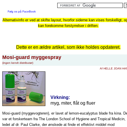
Følg os på FaceBook
Alternativinfo er ved at skifte layout, hvorfor siderne kan vises forskelligt, o
kan forekomme forstyrrelser i driften.
Dette er en ældre artikel, som ikke holdes opdateret.
Mosi-guard myggespray
(ingen kendt distributør)
Af HELLE JOAN H
Virkning:
myg, miter, flåt og fluer
Mosi-guard (myggevogteren), er lavet af lemon-eucalyptus blade fra kina. D
var et forskerteam fra The London School of Hygiene and Tropical Medicin,
ledet af dr. Paul Clarke, der ønskede at finde et effektivt middel mod