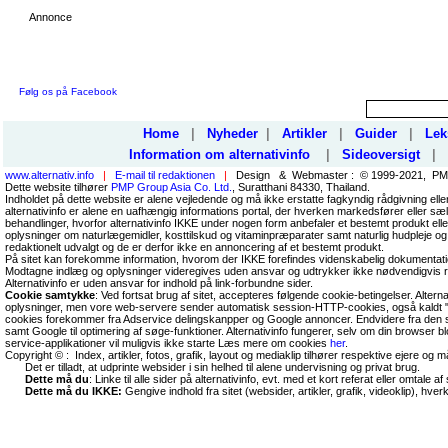
Annonce
Følg os på Facebook
Home
|
Nyheder
|
Artikler
|
Guider
|
Lek
Information om alternativinfo
|
Sideoversigt
|
www.alternativ.info
|
E-mail til redaktionen
|
Design & Webmaster : © 1999-2021, PMP
Dette website tilhører
PMP Group Asia Co. Ltd.
, Suratthani 84330, Thailand.
Indholdet på dette website er alene vejledende og må ikke erstatte fagkyndig rådgivning ell
alternativinfo er alene en uafhængig informations portal, der hverken markedsfører eller sæl
behandlinger, hvorfor alternativinfo IKKE under nogen form anbefaler et bestemt produkt el
oplysninger om naturlægemidler, kosttilskud og vitaminpræparater samt naturlig hudpleje og
redaktionelt udvalgt og de er derfor ikke en annoncering af et bestemt produkt.
På sitet kan forekomme information, hvorom der IKKE forefindes videnskabelig dokumentati
Modtagne indlæg og oplysninger videregives uden ansvar og udtrykker ikke nødvendigvis r
Alternativinfo er uden ansvar for indhold på link-forbundne sider.
Cookie samtykke
: Ved fortsat brug af sitet, accepteres følgende cookie-betingelser. Altern
oplysninger, men vore web-servere sender automatisk session-HTTP-cookies, også kaldt "
cookies forekommer fra Adservice delingskanpper og Google annoncer. Endvidere fra den so
samt Google til optimering af søge-funktioner. Alternativinfo fungerer, selv om din browser 
service-applikationer vil muligvis ikke starte Læs mere om cookies
her
.
Copyright © : Index, artikler, fotos, grafik, layout og mediaklip tilhører respektive ejere og 
Det er tilladt, at udprinte websider i sin helhed til alene undervisning og privat brug.
Dette må du
: Linke til alle sider på alternativinfo, evt. med et kort referat eller omtale af s
Dette må du IKKE:
Gengive indhold fra sitet (websider, artikler, grafik, videoklip), hve