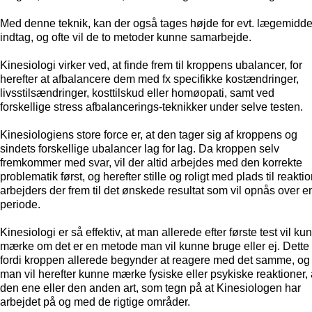
Med denne teknik, kan der også tages højde for evt. lægemidde
indtag, og ofte vil de to metoder kunne samarbejde.
Kinesiologi virker ved, at finde frem til kroppens ubalancer, for
herefter at afbalancere dem med fx specifikke kostændringer,
livsstilsændringer, kosttilskud eller homøopati, samt ved
forskellige stress afbalancerings-teknikker under selve testen.
Kinesiologiens store force er, at den tager sig af kroppens og
sindets forskellige ubalancer lag for lag. Da kroppen selv
fremkommer med svar, vil der altid arbejdes med den korrekte
problematik først, og herefter stille og roligt med plads til reaktio
arbejders der frem til det ønskede resultat som vil opnås over e
periode.
Kinesiologi er så effektiv, at man allerede efter første test vil ku
mærke om det er en metode man vil kunne bruge eller ej. Dette
fordi kroppen allerede begynder at reagere med det samme, og
man vil herefter kunne mærke fysiske eller psykiske reaktioner, 
den ene eller den anden art, som tegn på at Kinesiologen har
arbejdet på og med de rigtige områder.