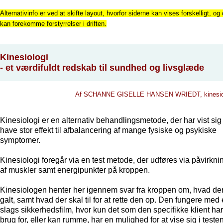
Alternativinfo er ved at skifte layout, hvorfor siderne kan vises forskelligt, og 
kan forekomme forstyrrelser i driften.
Kinesiologi
- et værdifuldt redskab til sundhed og livsglæde
Af SCHANNE GISELLE HANSEN WRIEDT, kinesio
Kinesiologi er en alternativ behandlingsmetode, der har vist sig
have stor effekt til afbalancering af mange fysiske og psykiske
symptomer.
Kinesiologi foregår via en test metode, der udføres via påvirkni
af muskler samt energipunkter på kroppen.
Kinesiologen henter her igennem svar fra kroppen om, hvad der
galt, samt hvad der skal til for at rette den op. Den fungere med
slags sikkerhedsfilm, hvor kun det som den specifikke klient har
brug for, eller kan rumme, har en mulighed for at vise sig i testen