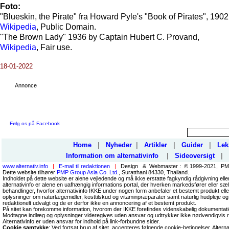
Foto:
"Blueskin, the Pirate" fra Howard Pyle's "Book of Pirates", 1902
Wikipedia
, Public Domain.
"The Brown Lady" 1936 by Captain Hubert C. Provand,
Wikipedia
, Fair use.
18-01-2022
Annonce
Følg os på Facebook
Home
|
Nyheder
|
Artikler
|
Guider
|
Lek
Information om alternativinfo
|
Sideoversigt
|
www.alternativ.info
|
E-mail til redaktionen
|
Design & Webmaster : © 1999-2021, PMP
Dette website tilhører
PMP Group Asia Co. Ltd.
, Suratthani 84330, Thailand.
Indholdet på dette website er alene vejledende og må ikke erstatte fagkyndig rådgivning ell
alternativinfo er alene en uafhængig informations portal, der hverken markedsfører eller sæl
behandlinger, hvorfor alternativinfo IKKE under nogen form anbefaler et bestemt produkt el
oplysninger om naturlægemidler, kosttilskud og vitaminpræparater samt naturlig hudpleje og
redaktionelt udvalgt og de er derfor ikke en annoncering af et bestemt produkt.
På sitet kan forekomme information, hvorom der IKKE forefindes videnskabelig dokumentati
Modtagne indlæg og oplysninger videregives uden ansvar og udtrykker ikke nødvendigvis r
Alternativinfo er uden ansvar for indhold på link-forbundne sider.
Cookie samtykke
: Ved fortsat brug af sitet, accepteres følgende cookie-betingelser. Altern