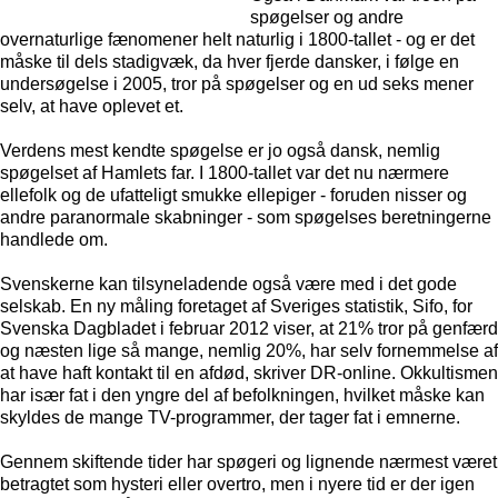
spøgelser og andre
overnaturlige fænomener helt naturlig i 1800-tallet - og er det
måske til dels stadigvæk, da hver fjerde dansker, i følge en
undersøgelse i 2005, tror på spøgelser og en ud seks mener
selv, at have oplevet et.
Verdens mest kendte spøgelse er jo også dansk, nemlig
spøgelset af Hamlets far. I 1800-tallet var det nu nærmere
ellefolk og de ufatteligt smukke ellepiger - foruden nisser og
andre paranormale skabninger - som spøgelses beretningerne
handlede om.
Svenskerne kan tilsyneladende også være med i det gode
selskab. En ny måling foretaget af Sveriges statistik, Sifo, for
Svenska Dagbladet i februar 2012 viser, at 21% tror på genfærd
og næsten lige så mange, nemlig 20%, har selv fornemmelse af
at have haft kontakt til en afdød, skriver DR-online. Okkultismen
har især fat i den yngre del af befolkningen, hvilket måske kan
skyldes de mange TV-programmer, der tager fat i emnerne.
Gennem skiftende tider har spøgeri og lignende nærmest været
betragtet som hysteri eller overtro, men i nyere tid er der igen