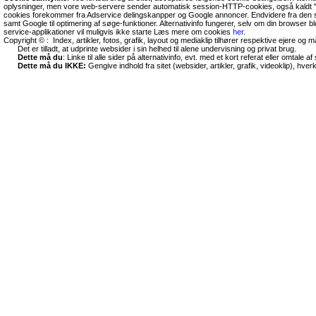
oplysninger, men vore web-servere sender automatisk session-HTTP-cookies, også kaldt "
cookies forekommer fra Adservice delingskanpper og Google annoncer. Endvidere fra den so
samt Google til optimering af søge-funktioner. Alternativinfo fungerer, selv om din browser 
service-applikationer vil muligvis ikke starte Læs mere om cookies
her
.
Copyright © : Index, artikler, fotos, grafik, layout og mediaklip tilhører respektive ejere og 
Det er tilladt, at udprinte websider i sin helhed til alene undervisning og privat brug.
Dette må du
: Linke til alle sider på alternativinfo, evt. med et kort referat eller omtale af s
Dette må du IKKE:
Gengive indhold fra sitet (websider, artikler, grafik, videoklip), hve