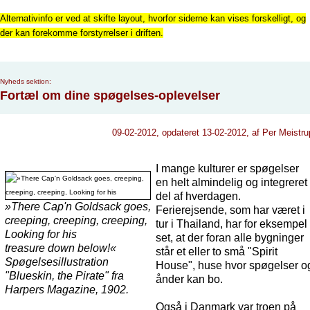
Alternativinfo er ved at skifte layout, hvorfor siderne kan vises forskelligt, og
der kan forekomme forstyrrelser i driften.
Nyheds sektion:
Fortæl om dine spøgelses-oplevelser
09-02-2012, opdateret 13-02-2012, af Per Meistru
I mange kulturer er spøgelser
en helt almindelig og integreret
del af hverdagen.
»There Cap'n Goldsack goes,
Ferierejsende, som har været i
creeping, creeping, creeping,
tur i Thailand, har for eksempel
Looking for his
set, at der foran alle bygninger
treasure down below!«
står et eller to små "Spirit
Spøgelsesillustration
House", huse hvor spøgelser o
"Blueskin, the Pirate" fra
ånder kan bo.
Harpers Magazine, 1902.
Også i Danmark var troen på