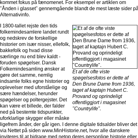
kommet fokus på fænomenet. For eksempel er artiklen om
"Ånden i glasset" gennemgående blandt de mest læste sider p
Alternativinfo.
I 1800-tallet rejste den tids
folkemindesamlere landet rundt
og nedskrev de forskellige
historier om især nisser, ellefolk,
bakkefolk og hvad disse
særlinge nu end blev kaldt -
foruden spøgelser. Dansk
Folkemindesamling ønsker at
Et af de ofte viste
gøre det samme, nemlig
spøgelsesfotos er dette af
indsamle folks egne historier og
Den Brune Dame from 1936,
oplevelser med uforståelige og
taget af kaptajn Hubert C.
sære hændelser, herunder
Provand og oprindeligt
spøgelser og poltergejster. Det
offentliggjort i magasinet
kan være et billede, der falder
"Countrylife".
ned på bestemte tidspunkter,
uforklarlige skygger eller måske
ligefrem ånder, der går igen. I denne digitale tidsalder bliver det
via Nettet på siden www.MinHistorie.net, hvor alle danskere
inviteres til at bidrage med netop deres personlige historie eller