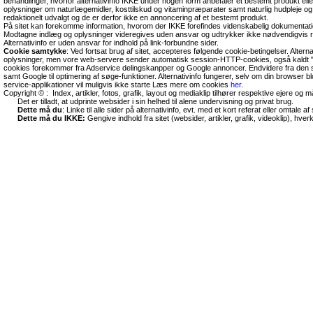
behandlinger, hvorfor alternativinfo IKKE under nogen form anbefaler et bestemt produkt el
oplysninger om naturlægemidler, kosttilskud og vitaminpræparater samt naturlig hudpleje og
redaktionelt udvalgt og de er derfor ikke en annoncering af et bestemt produkt.
På sitet kan forekomme information, hvorom der IKKE forefindes videnskabelig dokumentati
Modtagne indlæg og oplysninger videregives uden ansvar og udtrykker ikke nødvendigvis r
Alternativinfo er uden ansvar for indhold på link-forbundne sider.
Cookie samtykke
: Ved fortsat brug af sitet, accepteres følgende cookie-betingelser. Altern
oplysninger, men vore web-servere sender automatisk session-HTTP-cookies, også kaldt "
cookies forekommer fra Adservice delingskanpper og Google annoncer. Endvidere fra den so
samt Google til optimering af søge-funktioner. Alternativinfo fungerer, selv om din browser 
service-applikationer vil muligvis ikke starte Læs mere om cookies
her
.
Copyright © : Index, artikler, fotos, grafik, layout og mediaklip tilhører respektive ejere og 
Det er tilladt, at udprinte websider i sin helhed til alene undervisning og privat brug.
Dette må du
: Linke til alle sider på alternativinfo, evt. med et kort referat eller omtale af s
Dette må du IKKE:
Gengive indhold fra sitet (websider, artikler, grafik, videoklip), hve