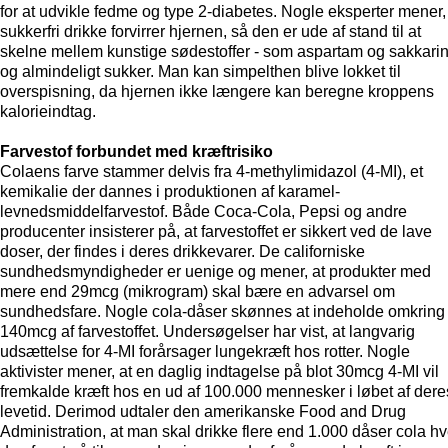
for at udvikle fedme og type 2-diabetes. Nogle eksperter mener,
sukkerfri drikke forvirrer hjernen, så den er ude af stand til at
skelne mellem kunstige sødestoffer - som aspartam og sakkarin
og almindeligt sukker. Man kan simpelthen blive lokket til
overspisning, da hjernen ikke længere kan beregne kroppens
kalorieindtag.
Farvestof forbundet med kræftrisiko
Colaens farve stammer delvis fra 4-methylimidazol (4-MI), et
kemikalie der dannes i produktionen af karamel-
levnedsmiddelfarvestof. Både Coca-Cola, Pepsi og andre
producenter insisterer på, at farvestoffet er sikkert ved de lave
doser, der findes i deres drikkevarer. De californiske
sundhedsmyndigheder er uenige og mener, at produkter med
mere end 29mcg (mikrogram) skal bære en advarsel om
sundhedsfare. Nogle cola-dåser skønnes at indeholde omkring
140mcg af farvestoffet. Undersøgelser har vist, at langvarig
udsættelse for 4-MI forårsager lungekræft hos rotter. Nogle
aktivister mener, at en daglig indtagelse på blot 30mcg 4-MI vil
fremkalde kræft hos en ud af 100.000 mennesker i løbet af dere
levetid. Derimod udtaler den amerikanske Food and Drug
Administration, at man skal drikke flere end 1.000 dåser cola hv