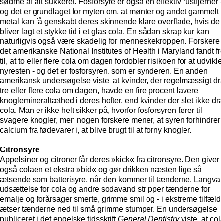
sødme af alt sukkeret. Fosforsyre er også en effektiv rustfjerner 
og det er grundlaget for myten om, at mønter og andet gammelt
metal kan få genskabt deres skinnende klare overflade, hvis de
bliver lagt et stykke tid i et glas cola. En sådan skrap kur kan
naturligvis også være skadelig for menneskekroppen. Forskere
det amerikanske National Institutes of Health i Maryland fandt f
til, at to eller flere cola om dagen fordobler risikoen for at udvikl
nyresten - og det er fosforsyren, som er synderen. En anden
amerikansk undersøgelse viste, at kvinder, der regelmæssigt d
tre eller flere cola om dagen, havde en fire procent lavere
knoglemineraltæthed i deres hofter, end kvinder der slet ikke dr
cola. Man er ikke helt sikker på, hvorfor fosforsyren fører til
svagere knogler, men nogen forskere mener, at syren forhindrer
calcium fra fødevarer i, at blive brugt til at forny knogler.
Citronsyre
Appelsiner og citroner får deres »kick« fra citronsyre. Den giver
også colaen et ekstra »bid« og gør drikken næsten lige så
ætsende som batterisyre, når den kommer til tænderne. Langva
udsættelse for cola og andre sodavand stripper tænderne for
emalje og forårsager smerte, grimme smil og - i ekstreme tilfæld
ætser tænderne ned til små grimme stumper. En undersøgelse
publiceret i det engelske tidsskrift
General Dentistry
viste, at co