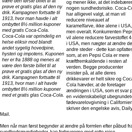
og mener ikke, at det indebære
nogen sundhedsrisiko. Coca-C
har alligevel valgt, at man vil
reducere niveauet af
karamelfarve, ikke alene i USA,
men overalt. Konkurrenten Pep
Coca-Cola var oprindelig en
vil alene reducere farvestoffet 4
helse eliksir mod blandt
i USA, men nægter at ændre de
andet sygelig hovedpine,
andre steder - dette kan opfatte
hysteri og impotens. Kuponen
som, at en Pepsi Cola er mere
her er fra 1888 og menes at
kræftfremkaldende i resten af
være den første billet til at
verden. Begge producenter
prøve et gratis glas af den ny
insister på, at alle deres
drik. Kampagnen fortsatte til
drikkevarer er helt sikre og Coc
1913, hvor man i alt havde
Cola hævder, at de foretager
ombyttet 8½ million kuponer
ændringen i USA, som et svar 
med et gratis glas Coca-Cola.
en »videnskabeligt ubegrundet
fødevarelovgivning i Californie
skriver den engelske avis, Dail
Mail.
Men når man først begynder at ændre på formlen efter påbud fr
sundhedsmyndigheder, kan forbrugerne med rette rejse