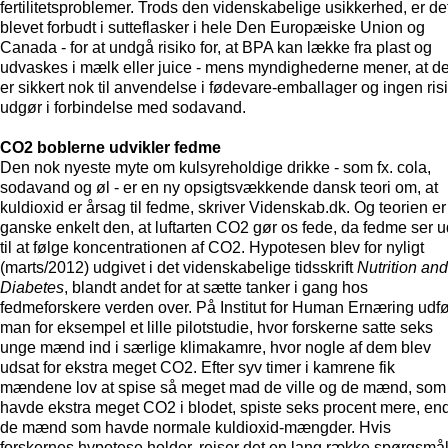
fertilitetsproblemer. Trods den videnskabelige usikkerhed, er de
blevet forbudt i sutteflasker i hele Den Europæiske Union og
Canada - for at undgå risiko for, at BPA kan lække fra plast og
udvaskes i mælk eller juice - mens myndighederne mener, at de
er sikkert nok til anvendelse i fødevare-emballager og ingen ris
udgør i forbindelse med sodavand.
CO
2
boblerne udvikler fedme
Den nok nyeste myte om kulsyreholdige drikke - som fx. cola,
sodavand og øl - er en ny opsigtsvækkende dansk teori om, at
kuldioxid er årsag til fedme, skriver Videnskab.dk. Og teorien er
ganske enkelt den, at luftarten CO2 gør os fede, da fedme ser u
til at følge koncentrationen af CO2. Hypotesen blev for nyligt
(marts/2012) udgivet i det videnskabelige tidsskrift
Nutrition and
Diabetes
, blandt andet for at sætte tanker i gang hos
fedmeforskere verden over. På Institut for Human Ernæring udfø
man for eksempel et lille pilotstudie, hvor forskerne satte seks
unge mænd ind i særlige klimakamre, hvor nogle af dem blev
udsat for ekstra meget CO2. Efter syv timer i kamrene fik
mændene lov at spise så meget mad de ville og de mænd, som
havde ekstra meget CO2 i blodet, spiste seks procent mere, en
de mænd som havde normale kuldioxid-mængder. Hvis
forskernes hypotese holder, rejser det en lang række spørgsmål