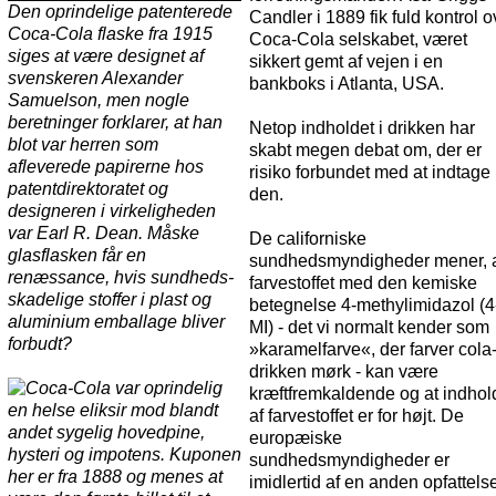
Den oprindelige patenterede
Candler i 1889 fik fuld kontrol o
Coca-Cola flaske fra 1915
Coca-Cola selskabet, været
siges at være designet af
sikkert gemt af vejen i en
svenskeren Alexander
bankboks i Atlanta, USA.
Samuelson, men nogle
beretninger forklarer, at han
Netop indholdet i drikken har
blot var herren som
skabt megen debat om, der er
afleverede papirerne hos
risiko forbundet med at indtage
patentdirektoratet og
den.
designeren i virkeligheden
var Earl R. Dean. Måske
De californiske
glasflasken får en
sundhedsmyndigheder mener, 
renæssance, hvis sundheds-
farvestoffet med den kemiske
skadelige stoffer i plast og
betegnelse 4-methylimidazol (4
aluminium emballage bliver
MI) - det vi normalt kender som
forbudt?
»karamelfarve«, der farver cola
drikken mørk - kan være
kræftfremkaldende og at indhol
af farvestoffet er for højt. De
europæiske
sundhedsmyndigheder er
imidlertid af en anden opfattels