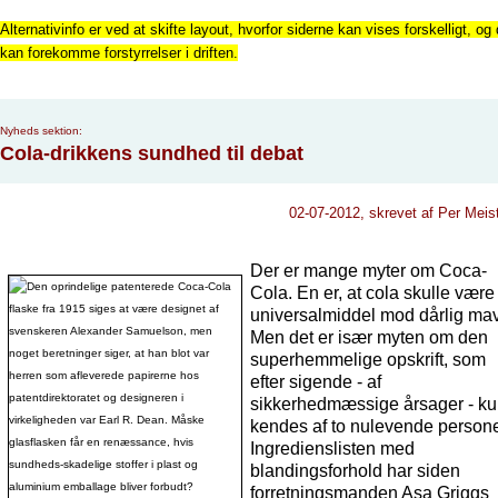
Alternativinfo er ved at skifte layout, hvorfor siderne kan vises forskelligt, og 
kan forekomme forstyrrelser i driften.
Nyheds sektion:
Cola-drikkens sundhed til debat
02-07-2012, skrevet af Per Meis
Der er mange myter om Coca-
Cola. En er, at cola skulle være
universalmiddel mod dårlig ma
Men det er især myten om den
superhemmelige opskrift, som
efter sigende - af
sikkerhedmæssige årsager - k
kendes af to nulevende persone
Ingredienslisten med
blandingsforhold har siden
forretningsmanden Asa Griggs