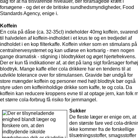
dag for at nå tilsvarende niveauer, der forårsagede kræft i
forsøgene - og det er de britiske sundhedsmyndigheder, Food
Standards Agency, enige i.
Koffein
En cola på dåse (ca. 32-35cl) indeholder 40mg koffein, svaren
til halvdelen af koffein-indholdet i et krus te og en tredjedel af
indholdet i en kop filterkaffe. Koffein virker som en stimulans på
centralnervesystemet og kan udløse en kortvarig - men nogen
gange dramatisk - stigning i blodtrykket og øget hjertefrekvens.
Der er kun få indikationer af, at det på lang sigt forårsager forhø
blodtryk. Mange kaffe eller cola drikkere har en tendens til at
udvikle tolerance over for stimulansen. Gravide bør undgå for
store mængder koffein og personer med højt blodtryk bør også
styre uden om koffeinholdige drikke som kaffe, te og cola. Da
koffein kan reducere kroppens evne til at optage jern, kan folk 
et større cola-forbrug få risiko for jernmangel.
Sukker
De fleste læger er enige om, at
den største fare ved cola-drikni
ikke kommer fra de forskellige
tilsætningsstoffer, smagsstoffer