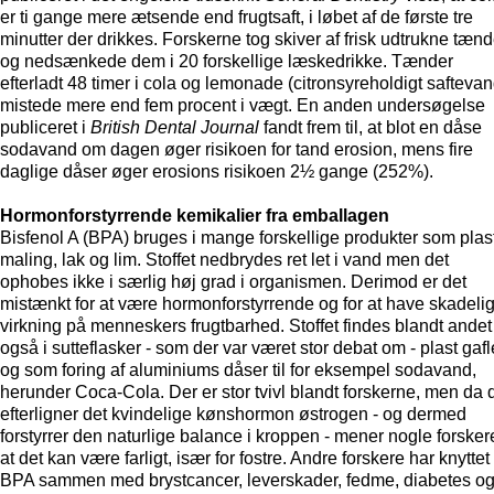
er ti gange mere ætsende end frugtsaft, i løbet af de første tre
minutter der drikkes. Forskerne tog skiver af frisk udtrukne tænd
og nedsænkede dem i 20 forskellige læskedrikke. Tænder
efterladt 48 timer i cola og lemonade (citronsyreholdigt saftevan
mistede mere end fem procent i vægt. En anden undersøgelse
publiceret i
British Dental Journal
fandt frem til, at blot en dåse
sodavand om dagen øger risikoen for tand erosion, mens fire
daglige dåser øger erosions risikoen 2½ gange (252%).
Hormonforstyrrende kemikalier fra emballagen
Bisfenol A (BPA) bruges i mange forskellige produkter som plast
maling, lak og lim. Stoffet nedbrydes ret let i vand men det
ophobes ikke i særlig høj grad i organismen. Derimod er det
mistænkt for at være hormonforstyrrende og for at have skadeli
virkning på menneskers frugtbarhed. Stoffet findes blandt andet
også i sutteflasker - som der var været stor debat om - plast gafl
og som foring af aluminiums dåser til for eksempel sodavand,
herunder Coca-Cola. Der er stor tvivl blandt forskerne, men da 
efterligner det kvindelige kønshormon østrogen - og dermed
forstyrrer den naturlige balance i kroppen - mener nogle forsker
at det kan være farligt, især for fostre. Andre forskere har knyttet
BPA sammen med brystcancer, leverskader, fedme, diabetes o