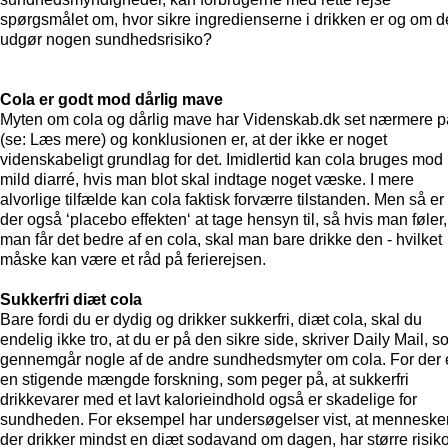
spørgsmålet om, hvor sikre ingredienserne i drikken er og om d
udgør nogen sundhedsrisiko?
Cola er godt mod dårlig mave
Myten om cola og dårlig mave har Videnskab.dk set nærmere p
(se: Læs mere) og konklusionen er, at der ikke er noget
videnskabeligt grundlag for det. Imidlertid kan cola bruges mod
mild diarré, hvis man blot skal indtage noget væske. I mere
alvorlige tilfælde kan cola faktisk forværre tilstanden. Men så er
der også ‘placebo effekten‘ at tage hensyn til, så hvis man føler,
man får det bedre af en cola, skal man bare drikke den - hvilket
måske kan være et råd på ferierejsen.
Sukkerfri diæt cola
Bare fordi du er dydig og drikker sukkerfri, diæt cola, skal du
endelig ikke tro, at du er på den sikre side, skriver Daily Mail, 
gennemgår nogle af de andre sundhedsmyter om cola. For der 
en stigende mængde forskning, som peger på, at sukkerfri
drikkevarer med et lavt kalorieindhold også er skadelige for
sundheden. For eksempel har undersøgelser vist, at mennesker
der drikker mindst en diæt sodavand om dagen, har større risik