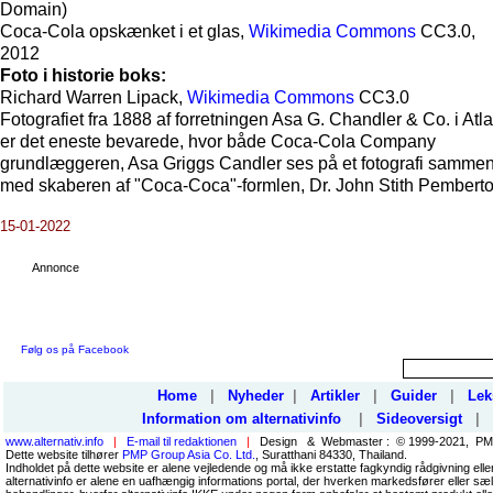
Domain)
Coca-Cola opskænket i et glas,
Wikimedia Commons
CC3.0,
2012
Foto i historie boks:
Richard Warren Lipack,
Wikimedia Commons
CC3.0
Fotografiet fra 1888 af forretningen Asa G. Chandler & Co. i Atla
er det eneste bevarede, hvor både Coca-Cola Company
grundlæggeren, Asa Griggs Candler ses på et fotografi samme
med skaberen af "Coca-Coca"-formlen, Dr. John Stith Pemberto
15-01-2022
Annonce
Følg os på Facebook
Home
|
Nyheder
|
Artikler
|
Guider
|
Lek
Information om alternativinfo
|
Sideoversigt
|
www.alternativ.info
|
E-mail til redaktionen
|
Design & Webmaster : © 1999-2021, PMP
Dette website tilhører
PMP Group Asia Co. Ltd.
, Suratthani 84330, Thailand.
Indholdet på dette website er alene vejledende og må ikke erstatte fagkyndig rådgivning ell
alternativinfo er alene en uafhængig informations portal, der hverken markedsfører eller sæl