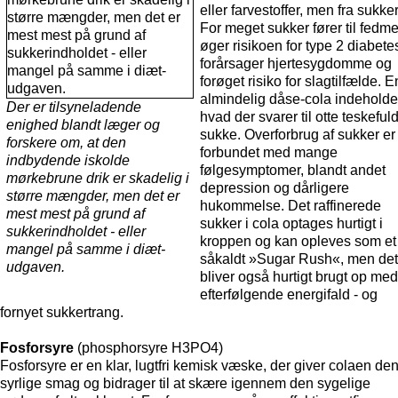
eller farvestoffer, men fra sukker
For meget sukker fører til fedme
øger risikoen for type 2 diabete
forårsager hjertesygdomme og
forøget risiko for slagtilfælde. E
almindelig dåse-cola indeholde
Der er tilsyneladende
hvad der svarer til otte teskeful
enighed blandt læger og
sukke. Overforbrug af sukker er
forskere om, at den
forbundet med mange
indbydende iskolde
følgesymptomer, blandt andet
mørkebrune drik er skadelig i
depression og dårligere
større mængder, men det er
hukommelse. Det raffinerede
mest mest på grund af
sukker i cola optages hurtigt i
sukkerindholdet - eller
kroppen og kan opleves som et
mangel på samme i diæt-
såkaldt »Sugar Rush«, men det
udgaven.
bliver også hurtigt brugt op med
efterfølgende energifald - og
fornyet sukkertrang.
Fosforsyre
(phosphorsyre H3PO4)
Fosforsyre er en klar, lugtfri kemisk væske, der giver colaen de
syrlige smag og bidrager til at skære igennem den sygelige