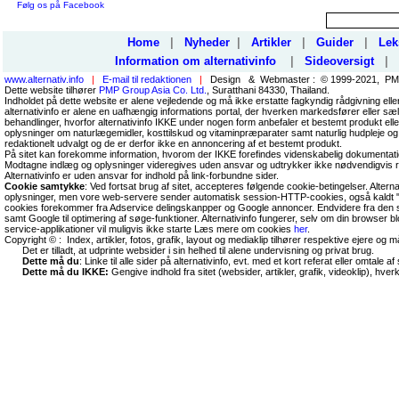
Følg os på Facebook
Home
|
Nyheder
|
Artikler
|
Guider
|
Lek
Information om alternativinfo
|
Sideoversigt
|
www.alternativ.info
|
E-mail til redaktionen
|
Design & Webmaster : © 1999-2021, PMP
Dette website tilhører
PMP Group Asia Co. Ltd.
, Suratthani 84330, Thailand.
Indholdet på dette website er alene vejledende og må ikke erstatte fagkyndig rådgivning ell
alternativinfo er alene en uafhængig informations portal, der hverken markedsfører eller sæl
behandlinger, hvorfor alternativinfo IKKE under nogen form anbefaler et bestemt produkt el
oplysninger om naturlægemidler, kosttilskud og vitaminpræparater samt naturlig hudpleje og
redaktionelt udvalgt og de er derfor ikke en annoncering af et bestemt produkt.
På sitet kan forekomme information, hvorom der IKKE forefindes videnskabelig dokumentati
Modtagne indlæg og oplysninger videregives uden ansvar og udtrykker ikke nødvendigvis r
Alternativinfo er uden ansvar for indhold på link-forbundne sider.
Cookie samtykke
: Ved fortsat brug af sitet, accepteres følgende cookie-betingelser. Altern
oplysninger, men vore web-servere sender automatisk session-HTTP-cookies, også kaldt "
cookies forekommer fra Adservice delingskanpper og Google annoncer. Endvidere fra den so
samt Google til optimering af søge-funktioner. Alternativinfo fungerer, selv om din browser 
service-applikationer vil muligvis ikke starte Læs mere om cookies
her
.
Copyright © : Index, artikler, fotos, grafik, layout og mediaklip tilhører respektive ejere og 
Det er tilladt, at udprinte websider i sin helhed til alene undervisning og privat brug.
Dette må du
: Linke til alle sider på alternativinfo, evt. med et kort referat eller omtale af s
Dette må du IKKE:
Gengive indhold fra sitet (websider, artikler, grafik, videoklip), hve