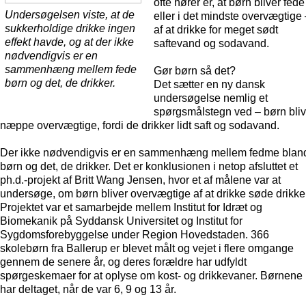
ofte hører er, at børn bliver fede
Undersøgelsen viste, at de
eller i det mindste overvægtige
sukkerholdige drikke ingen
af at drikke for meget sødt
effekt havde, og at der ikke
saftevand og sodavand.
nødvendigvis er en
sammenhæng mellem fede
Gør børn så det?
børn og det, de drikker.
Det sætter en ny dansk
undersøgelse nemlig et
spørgsmålstegn ved – børn bliv
næppe overvægtige, fordi de drikker lidt saft og sodavand.
Der ikke nødvendigvis er en sammenhæng mellem fedme blan
børn og det, de drikker. Det er konklusionen i netop afsluttet et
ph.d.-projekt af Britt Wang Jensen, hvor et af målene var at
undersøge, om børn bliver overvægtige af at drikke søde drikke
Projektet var et samarbejde mellem Institut for Idræt og
Biomekanik på Syddansk Universitet og Institut for
Sygdomsforebyggelse under Region Hovedstaden. 366
skolebørn fra Ballerup er blevet målt og vejet i flere omgange
gennem de senere år, og deres forældre har udfyldt
spørgeskemaer for at oplyse om kost- og drikkevaner. Børnene
har deltaget, når de var 6, 9 og 13 år.