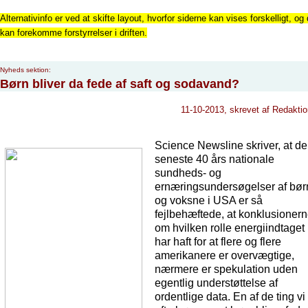
Alternativinfo er ved at skifte layout, hvorfor siderne kan vises forskelligt, og 
kan forekomme forstyrrelser i driften.
Nyheds sektion:
Børn bliver da fede af saft og sodavand?
11-10-2013, skrevet af Redakti
Science Newsline skriver, at de
seneste 40 års nationale
sundheds- og
ernæringsundersøgelser af bør
og voksne i USA er så
fejlbehæftede, at konklusioner
om hvilken rolle energiindtaget
har haft for at flere og flere
amerikanere er overvægtige,
nærmere er spekulation uden
egentlig understøttelse af
ordentlige data. En af de ting vi