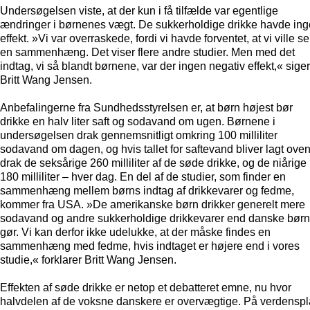
Undersøgelsen viste, at der kun i få tilfælde var egentlige
ændringer i børnenes vægt. De sukkerholdige drikke havde in
effekt. »Vi var overraskede, fordi vi havde forventet, at vi ville se
en sammenhæng. Det viser flere andre studier. Men med det
indtag, vi så blandt børnene, var der ingen negativ effekt,« siger
Britt Wang Jensen.
Anbefalingerne fra Sundhedsstyrelsen er, at børn højest bør
drikke en halv liter saft og sodavand om ugen. Børnene i
undersøgelsen drak gennemsnitligt omkring 100 milliliter
sodavand om dagen, og hvis tallet for saftevand bliver lagt oven
drak de seksårige 260 milliliter af de søde drikke, og de niårige
180 milliliter – hver dag. En del af de studier, som finder en
sammenhæng mellem børns indtag af drikkevarer og fedme,
kommer fra USA. »De amerikanske børn drikker generelt mere
sodavand og andre sukkerholdige drikkevarer end danske børn
gør. Vi kan derfor ikke udelukke, at der måske findes en
sammenhæng med fedme, hvis indtaget er højere end i vores
studie,« forklarer Britt Wang Jensen.
Effekten af søde drikke er netop et debatteret emne, nu hvor
halvdelen af de voksne danskere er overvægtige. På verdensp