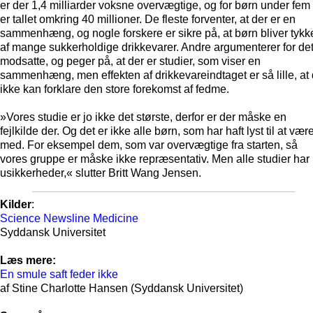
er der 1,4 milliarder voksne overvægtige, og for børn under fem 
er tallet omkring 40 millioner. De fleste forventer, at der er en
sammenhæng, og nogle forskere er sikre på, at børn bliver tykk
af mange sukkerholdige drikkevarer. Andre argumenterer for de
modsatte, og peger på, at der er studier, som viser en
sammenhæng, men effekten af drikkevareindtaget er så lille, at 
ikke kan forklare den store forekomst af fedme.
»Vores studie er jo ikke det største, derfor er der måske en
fejlkilde der. Og det er ikke alle børn, som har haft lyst til at vær
med. For eksempel dem, som var overvægtige fra starten, så
vores gruppe er måske ikke repræsentativ. Men alle studier har
usikkerheder,« slutter Britt Wang Jensen.
Kilder
:
Science Newsline Medicine
Syddansk Universitet
Læs mere:
En smule saft feder ikke
af Stine Charlotte Hansen (Syddansk Universitet)