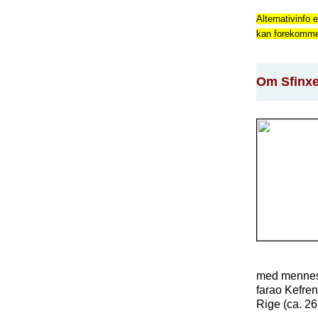
Alternativinfo e
kan forekomme f
Om Sfinxen
med mennesk
farao Kefren
Rige (ca. 265