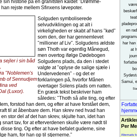
 sin historie på en granitsten kaldet "Drømme-
være
 han rejste mellem Sfinxens løvepoter.
beskæft
tea
Solguden symboliserede
pladepro
selvudviklingen og at alt i
en rad
virkeligheden er skabt af hans "kød"
som den, der har gennemlevet
programv
"millioner af Liv". Solgudens ældste
har han
søn Thoth var egentlig Månegud,
at h
men overtog ifølge Dødebogen
jour
sejler i sin båd
Solgudens plads, da den i stedet
forfatt
,
valgte at "oplyse de salige sjæle i
bo
fra "Noblemen's
Undervedenen" - og det er
Sydøst
omb of Sennudjem
forklaringen på, hvorfor Månen
Samui, e
dina ved
overtager Solens plads om natten.
Si
al (Luxor).
En græsk tekst beskriver ham
således: "Thoth så alle ting, og efter
dem, forstod han dem, og efter at have forstået dem,
Forfatt
aft til at åbenbare dem. Han skrev ned hvad han
hjemm
en stor del af det han skrev, skjulte han, idet han
Artikle
g snart tav, for at efterverdenen skulle være nødt til
Per Me
 disse ting. Og efter at have befalet guderne, sine
lge ham, for han op til stjernerne."
Alternativ 