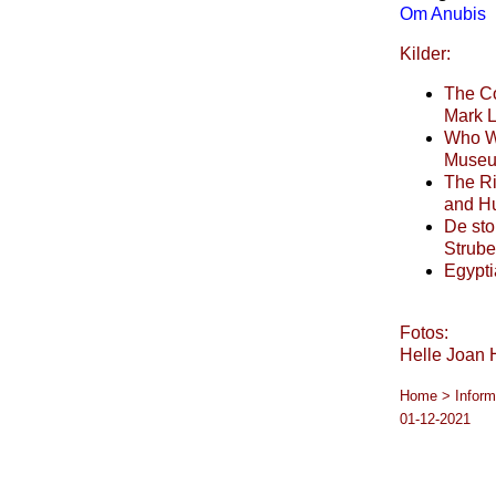
Om Anubis
Kilder:
The Co
Mark 
Who We
Museu
The Ri
and H
De sto
Strube
Egypti
Fotos:
Helle Joan 
Home > Informa
01-12-2021