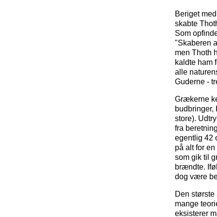
Beriget med
skabte Thoth
Som opfinder
"Skaberen af
men Thoth ha
kaldte ham 
alle naturen
Guderne - tr
Grækerne k
budbringer, 
store). Udtr
fra beretnin
egentlig 42 
på alt for en
som gik til g
brændte. If
dog være bev
Den største 
mange teorie
eksisterer 