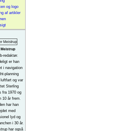
ing
en og logo
ng af artikler
nen
sigt
 Meistrup
b-redaktør.
eligt er han
t i navigation
ght-planning
luftfart og var
ttet Sterling
 fra 1970 og
 10 år frem.
en har han
ejdet med
sionel lyd og
nchen i 30 år.
trup har også