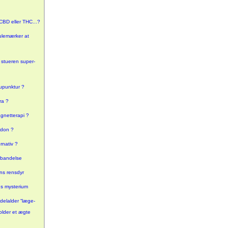
CBD eller THC...?
Julemærker at
 stueren super-
upunktur ?
ra ?
gnetterapi ?
adon ?
rnativ ?
rbandelse
s rensdyr
ns mysterium
delalder “læge-
older et ægte