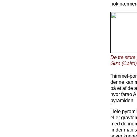
nok nærmere 
De tre store
Giza (Cairo)
"himmel-port
denne kan ma
på et af de 
hvor farao A
pyramiden.
Hele pyrami
eller gravte
med de indre
finder man s
sover kongen