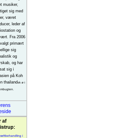
t musiker,
iget sig med
ter, været
ducer, leder af
iostation og
ært. Fra 2006
 valgt primært
ellige sig
nalistik og
erskab, og har
sat sig i
asien på Koh
n thailand
sk ø i
ambugten.
erens
eside
r af
istrup:
kræftbehandling i