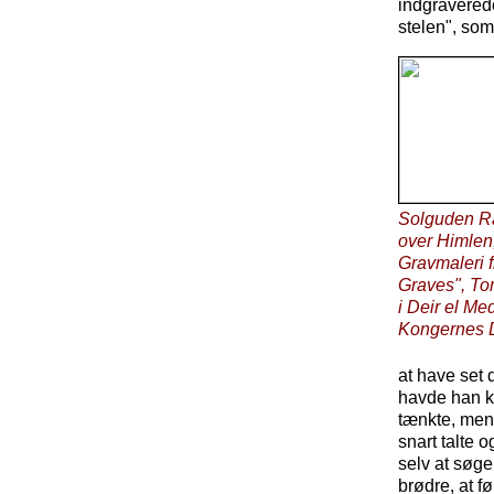
indgraverede
stelen", som
Solguden Ra 
over Himlen
Gravmaleri 
Graves", T
i Deir el Me
Kongernes D
at have set 
havde han kr
tænkte, men 
snart talte o
selv at søge
brødre, at fø