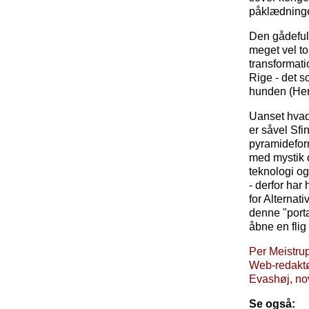
påklædninge
Den gådefuld
meget vel t
transformati
Rige - det s
hunden (Her
Uanset hvad 
er såvel Sf
pyramidefor
med mystik og
teknologi og
- derfor har
for Alternat
denne "portal
åbne en flig
Per Meistru
Web-redakt
Evashøj, n
Se også: