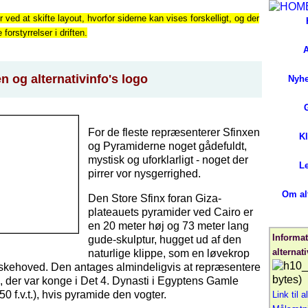
r ved at skifte layout, hvorfor siderne kan vises forskelligt, og der
orstyrrelser i driften.
A
 og alternativinfo's logo
Nyh
For de fleste repræsenterer Sfinxen
K
og Pyramiderne noget gådefuldt,
mystisk og uforklarligt - noget der
L
pirrer vor nysgerrighed.
Om alt
Den Store Sfinx foran Giza-
plateauets pyramider ved Cairo er
en 20 meter høj og 73 meter lang
Informa
gude-skulptur, hugget ud af den
alternati
naturlige klippe, som en løvekrop
ehoved. Den antages almindeligvis at repræsentere
, der var konge i Det 4. Dynasti i Egyptens Gamle
0 f.v.t.), hvis pyramide den vogter.
Link til a