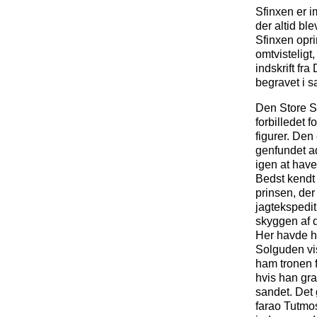
Sfinxen er i
der altid b
Sfinxen opri
omtvisteligt
indskrift fra
begravet i s
Den Store Sf
forbilledet f
figurer. Den
genfundet ad
igen at have 
Bedst kendt
prinsen, der
jagtekspediti
skyggen af d
Her havde h
Solguden vis
ham tronen f
hvis han gra
sandet. Det 
farao Tutmose