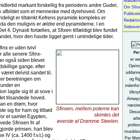
Målsætn
midlertid markant forskellig fra periodens andre Guder,
Om Sfinx
lev afbildet som et menneske med dyrehoved. Om
Publiceri
ndeligt er tiltænkt Kefrens pyramide kompleks er
Redaktio
, da den muligvis er ældre end pyramiderne. I en
Sideover
 Det 4. Dynasti fortælles, at Sfixen tilfældigt blev fundet
andet, hvor den havde ligget gemt i umindelige tider.
inx er uden tvivl
Per
or alle senere Sfinx-
er we
 er også siden blevet
Oprind
skillige gange, efter
været delvist sandet til.
uddanne
 er beretningen om
og fli
 under en
indenfor 
on lagde sig til at sove i
tilkny
et tilsandede hoved.
Airways
an en drøm, hvor
næsten
Sfinxen, mellem poterne kan
te sig for ham og tilbød
Desud
skimtes det
or et samlet Egypten,
arb
øverste af Drømme Steelen.
vede Sfinxen fri af
profes
gjorde prinsen, han blev
musikbra
 IV (ca. 1400 f.v.t.) og
Per Meis