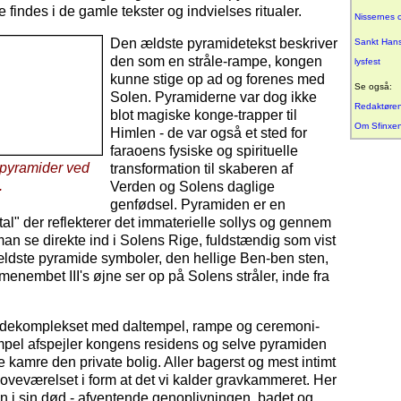
findes i de gamle tekster og indvielses ritualer.
Nissernes o
Den ældste pyramidetekst beskriver
Sankt Hans 
den som en stråle-rampe, kongen
lysfest
kunne stige op ad og forenes med
Se også:
Solen. Pyramiderne var dog ikke
Redaktøre
blot magiske konge-trapper til
Om Sfinxe
Himlen - de var også et sted for
faraoens fysiske og spirituelle
 pyramider ved
transformation til skaberen af
.
Verden og Solens daglige
genfødsel. Pyramiden er en
al" der reflekterer det immaterielle sollys og gennem
n se direkte ind i Solens Rige, fuldstændig som vist
ældste pyramide symboler, den hellige Ben-ben sten,
menembet III's øjne ser op på Solens stråler, inde fra
dekomplekset med daltempel, rampe og ceremoni-
mpel afspejler kongens residens og selve pyramiden
 kamre den private bolig. Aller bagerst og mest intimt
oveværelset i form at det vi kalder gravkammeret. Her
 i sin død - afventende genoplivningen, badet og