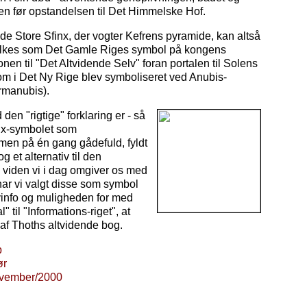
n før opstandelsen til Det Himmelske Hof.
e Store Sfinx, der vogter Kefrens pyramide, kan altså
olkes som Det Gamle Riges symbol på kongens
onen til "Det Altvidende Selv" foran portalen til Solens
om i Det Ny Rige blev symboliseret ved Anubis-
manubis).
den "rigtige" forklaring er - så
inx-symbolet som
men på én gang gådefuld, fyldt
 et alternativ til den
 viden vi i dag omgiver os med
 har vi valgt disse som symbol
ivinfo og muligheden for med
" til "Informations-riget", at
 af Thoths altvidende bog.
p
ør
ovember/2000