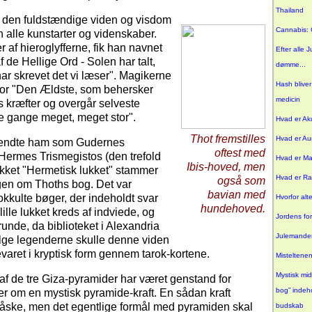
Thailand
 den fuldstændige viden og visdom
Cannabis: 
 alle kunstarter og videnskaber.
 af hieroglyfferne, fik han navnet
Efter alle 
 de Hellige Ord - Solen har talt,
dømme...
r skrevet det vi læser". Magikerne
Hash bliver
for "Den Ældste, som behersker
medicin
s kræfter og overgår selveste
e gange meget, meget stor".
Hvad er Ak
Thot fremstilles
Hvad er Au
endte ham som Gudernes
oftest med
Hermes Trismegistos (den trefold
Hvad er Ma
Ibis-hoved, men
ykket "Hermetisk lukket" stammer
Hvad er R
også som
gen om Thoths bog. Det var
bavian med
okkulte bøger, der indeholdt svar
Hvorfor alte
hundehoved.
 lille lukket kreds af indviede, og
Jordens fo
runde, da biblioteket i Alexandria
Julemanden
ølge legenderne skulle denne viden
aret i kryptisk form gennem tarok-kortene.
Misteltene
Mystisk mid
af de tre Giza-pyramider har været genstand for
bog” indeh
r om en mystisk pyramide-kraft. En sådan kraft
måske, men det egentlige formål med pyramiden skal
budskab