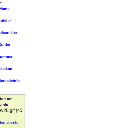
Home
rtikler
ed
sartikler
Guider
lummer
eksikon
ernativinfo
tion om
vinfo
lternativinfo