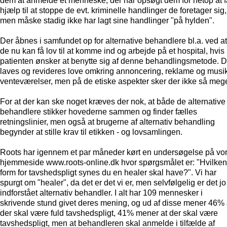
dem at anmelde et menneske, der har opsøgt dem for netop at f
hjælp til at stoppe de evt. kriminelle handlinger de foretager sig,
men måske stadig ikke har lagt sine handlinger "på hylden".
Der åbnes i samfundet op for alternative behandlere bl.a. ved at
de nu kan få lov til at komme ind og arbejde på et hospital, hvis
patienten ønsker at benytte sig af denne behandlingsmetode. D
laves og revideres love omkring annoncering, reklame og musik
venteværelser, men på de etiske aspekter sker der ikke så meg
For at der kan ske noget kræves der nok, at både de alternative
behandlere stikker hovederne sammen og finder fælles
retningslinier, men også at brugerne af alternativ behandling
begynder at stille krav til etikken - og lovsamlingen.
Roots har igennem et par måneder kørt en undersøgelse på vo
hjemmeside www.roots-online.dk hvor spørgsmålet er: "Hvilken
form for tavshedspligt synes du en healer skal have?". Vi har
spurgt om "healer", da det er det vi er, men selvfølgelig er det jo
indforstået alternativ behandler. I alt har 109 mennesker i
skrivende stund givet deres mening, og ud af disse mener 46% 
der skal være fuld tavshedspligt, 41% mener at der skal være
tavshedspligt, men at behandleren skal anmelde i tilfælde af