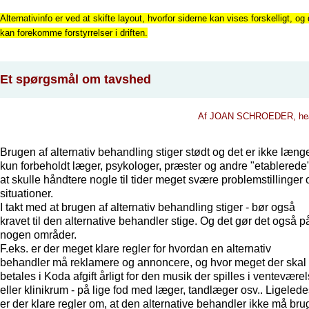
Alternativinfo er ved at skifte layout, hvorfor siderne kan vises forskelligt, og 
kan forekomme forstyrrelser i driften.
Et spørgsmål om tavshed
Af JOAN SCHROEDER, hea
Brugen af alternativ behandling stiger stødt og det er ikke læng
kun forbeholdt læger, psykologer, præster og andre "etablerede"
at skulle håndtere nogle til tider meget svære problemstillinger 
situationer.
I takt med at brugen af alternativ behandling stiger - bør også
kravet til den alternative behandler stige. Og det gør det også p
nogen områder.
F.eks. er der meget klare regler for hvordan en alternativ
behandler må reklamere og annoncere, og hvor meget der skal
betales i Koda afgift årligt for den musik der spilles i ventevære
eller klinikrum - på lige fod med læger, tandlæger osv.. Ligeled
er der klare regler om, at den alternative behandler ikke må bru