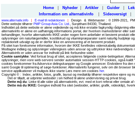
Home
|
Nyheder
|
Artikler
|
Guider
|
Lek
Information om alternativinfo
|
Sideoversigt
|
www.alternativ.info
|
E-mail til redaktionen
|
Design & Webmaster : © 1999-2021, PMP
Dette website tilhører
PMP Group Asia Co. Ltd.
, Suratthani 84330, Thailand.
Indholdet på dette website er alene vejledende og må ikke erstatte fagkyndig rådgivning ell
alternativinfo er alene en uafhængig informations portal, der hverken markedsfører eller sæl
behandlinger, hvorfor alternativinfo IKKE under nogen form anbefaler et bestemt produkt el
oplysninger om naturlægemidler, kosttilskud og vitaminpræparater samt naturlig hudpleje og
redaktionelt udvalgt og de er derfor ikke en annoncering af et bestemt produkt.
På sitet kan forekomme information, hvorom der IKKE forefindes videnskabelig dokumentati
Modtagne indlæg og oplysninger videregives uden ansvar og udtrykker ikke nødvendigvis r
Alternativinfo er uden ansvar for indhold på link-forbundne sider.
Cookie samtykke
: Ved fortsat brug af sitet, accepteres følgende cookie-betingelser. Altern
oplysninger, men vore web-servere sender automatisk session-HTTP-cookies, også kaldt "
cookies forekommer fra Adservice delingskanpper og Google annoncer. Endvidere fra den so
samt Google til optimering af søge-funktioner. Alternativinfo fungerer, selv om din browser 
service-applikationer vil muligvis ikke starte Læs mere om cookies
her
.
Copyright © : Index, artikler, fotos, grafik, layout og mediaklip tilhører respektive ejere og 
Det er tilladt, at udprinte websider i sin helhed til alene undervisning og privat brug.
Dette må du
: Linke til alle sider på alternativinfo, evt. med et kort referat eller omtale af s
Dette må du IKKE:
Gengive indhold fra sitet (websider, artikler, grafik, videoklip), hve