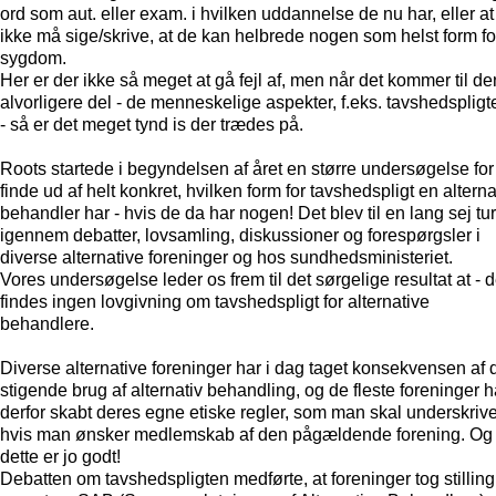
ord som aut. eller exam. i hvilken uddannelse de nu har, eller at
ikke må sige/skrive, at de kan helbrede nogen som helst form fo
sygdom.
Her er der ikke så meget at gå fejl af, men når det kommer til de
alvorligere del - de menneskelige aspekter, f.eks. tavshedspligt
- så er det meget tynd is der trædes på.
Roots startede i begyndelsen af året en større undersøgelse for
finde ud af helt konkret, hvilken form for tavshedspligt en alterna
behandler har - hvis de da har nogen! Det blev til en lang sej tur
igennem debatter, lovsamling, diskussioner og forespørgsler i
diverse alternative foreninger og hos sundhedsministeriet.
Vores undersøgelse leder os frem til det sørgelige resultat at - d
findes ingen lovgivning om tavshedspligt for alternative
behandlere.
Diverse alternative foreninger har i dag taget konsekvensen af 
stigende brug af alternativ behandling, og de fleste foreninger h
derfor skabt deres egne etiske regler, som man skal underskriv
hvis man ønsker medlemskab af den pågældende forening. Og
dette er jo godt!
Debatten om tavshedspligten medførte, at foreninger tog stilling 