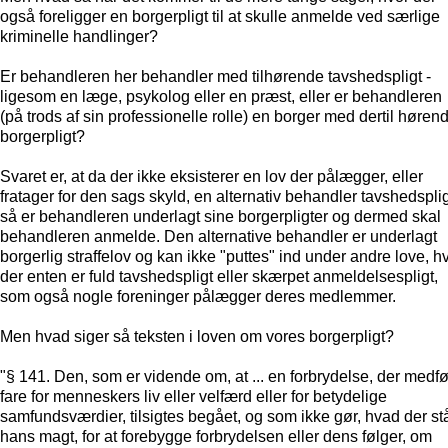
også foreligger en borgerpligt til at skulle anmelde ved særlige
kriminelle handlinger?
Er behandleren her behandler med tilhørende tavshedspligt -
ligesom en læge, psykolog eller en præst, eller er behandleren
(på trods af sin professionelle rolle) en borger med dertil høren
borgerpligt?
Svaret er, at da der ikke eksisterer en lov der pålægger, eller
fratager for den sags skyld, en alternativ behandler tavshedsplig
så er behandleren underlagt sine borgerpligter og dermed skal
behandleren anmelde. Den alternative behandler er underlagt
borgerlig straffelov og kan ikke "puttes" ind under andre love, h
der enten er fuld tavshedspligt eller skærpet anmeldelsespligt,
som også nogle foreninger pålægger deres medlemmer.
Men hvad siger så teksten i loven om vores borgerpligt?
"§ 141. Den, som er vidende om, at ... en forbrydelse, der medfø
fare for menneskers liv eller velfærd eller for betydelige
samfundsværdier, tilsigtes begået, og som ikke gør, hvad der stå
hans magt, for at forebygge forbrydelsen eller dens følger, om