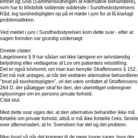
emnet og SAB (Sammenslutningen af Alternative Behandlere),
som har to tillidsfolk siddende siddende i Sundhedsstyrelsens
Råd, tog tavshedspligten op på et møde i juni for at få klarlagt
problematikken.
Ved mødet i juni i Sundhedsstyrelsen kom dette svar - efter at
sagen forinden var grundig undersøgt:
Direkte citater:
Lægelovens § 9 har sådan set ikke længere en selvstændig
betydning efter vedtagelse af Lov om patienters retsstilling.
Det er også tvivlsomt, om man kan benytte Straffelovens § 152.
Det må nok antages, at når det vedrører alternative behandlere
"brud på tavshedspligten", vil det være omfattet af Straffelovens
264 D, der pålægger straf for den, der uberettiget videregiver
oplysninger om en persons private forhold.
Citat slut.
Med dette svar siges der, at den alternative behandler ikke må
fortælle om private forhold, altså vi må ikke fortælle f.eks. famili
over aftensmaden, at hr. Svendsen har det og det problem.
Men hvad så når det kommer til de mere tunge sager, hvor der