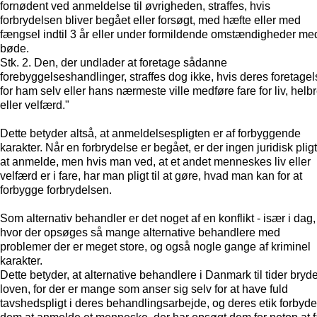
fornødent ved anmeldelse til øvrigheden, straffes, hvis
forbrydelsen bliver begået eller forsøgt, med hæfte eller med
fængsel indtil 3 år eller under formildende omstændigheder me
bøde.
Stk. 2. Den, der undlader at foretage sådanne
forebyggelseshandlinger, straffes dog ikke, hvis deres foretagel
for ham selv eller hans nærmeste ville medføre fare for liv, helb
eller velfærd."
Dette betyder altså, at anmeldelsespligten er af forbyggende
karakter. Når en forbrydelse er begået, er der ingen juridisk pligt 
at anmelde, men hvis man ved, at et andet menneskes liv eller
velfærd er i fare, har man pligt til at gøre, hvad man kan for at
forbygge forbrydelsen.
Som alternativ behandler er det noget af en konflikt - især i dag,
hvor der opsøges så mange alternative behandlere med
problemer der er meget store, og også nogle gange af kriminel
karakter.
Dette betyder, at alternative behandlere i Danmark til tider bryd
loven, for der er mange som anser sig selv for at have fuld
tavshedspligt i deres behandlingsarbejde, og deres etik forbyde