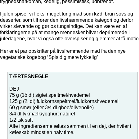
tryghedsnarkoman, kedelig, pessimistisk, udbrændt.
I julen spiser vi f.eks. meget tung mad som kød, brun sovs og
desserter, som tilhører den livshæmmende kategori og derfor
virker sløvende og gør os tungsindige. Det kan være en af
forklaringerne på at mange mennesker bliver deprimerede i
juledagene, hvor vi også ofte overspiser og glemmer at få motio
Her er et par opskrifter på livsfremmende mad fra den nye
vegetariske kogebog ‘Spis dig mere lykkelig’
TÆRTESNEGLE
DEJ
75 g (1ó dl) sigtet speltmel/hvedemel
125 g (2. dl) fuldkornsspeltmel/fuldkornshvedemel
60 g smør (eller 3/4 dl ghee/olivenolie)
3/4 dl tykmælk/yoghurt naturel
1/2 tsk salt
Alle ingredienserne æltes sammen til en dej, der hviler i
køleskab mindst en halv time.