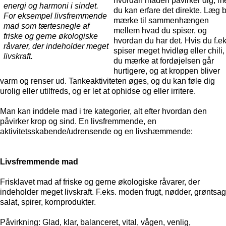
hvordan maden påvirker dig, m
energi og harmoni i sindet.
du kan erfare det direkte. Læg b
For eksempel livsfremmende
mærke til sammenhængen
mad som tærtesnegle af
mellem hvad du spiser, og
friske og gerne økologiske
hvordan du har det. Hvis du f.ek
råvarer, der indeholder meget
spiser meget hvidløg eller chili, 
livskraft.
du mærke at fordøjelsen går
hurtigere, og at kroppen bliver
varm og renser ud. Tankeaktiviteten øges, og du kan føle dig
urolig eller utilfreds, og er let at ophidse og eller irritere.
Man kan inddele mad i tre kategorier, alt efter hvordan den
påvirker krop og sind. En livsfremmende, en
aktivitetsskabende/udrensende og en livshæmmende:
Livsfremmende mad
Frisklavet mad af friske og gerne økologiske råvarer, der
indeholder meget livskraft. F.eks. moden frugt, nødder, grøntsag
salat, spirer, kornprodukter.
Påvirkning: Glad, klar, balanceret, vital, vågen, venlig,