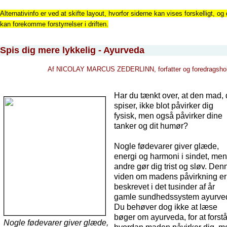
Alternativinfo er ved at skifte layout, hvorfor siderne kan vises forskelligt, og 
kan forekomme forstyrrelser i driften.
Spis dig mere lykkelig - Ayurveda
Af NICOLAY MARCUS ZEDERLINN, forfatter og foredragsho
Har du tænkt over, at den mad,
spiser, ikke blot påvirker dig
fysisk, men også påvirker dine
tanker og dit humør?
Nogle fødevarer giver glæde,
energi og harmoni i sindet, me
andre gør dig trist og sløv. Den
viden om madens påvirkning er
beskrevet i det tusinder af år
gamle sundhedssystem ayurve
Du behøver dog ikke at læse
bøger om ayurveda, for at forst
Nogle fødevarer giver glæde,