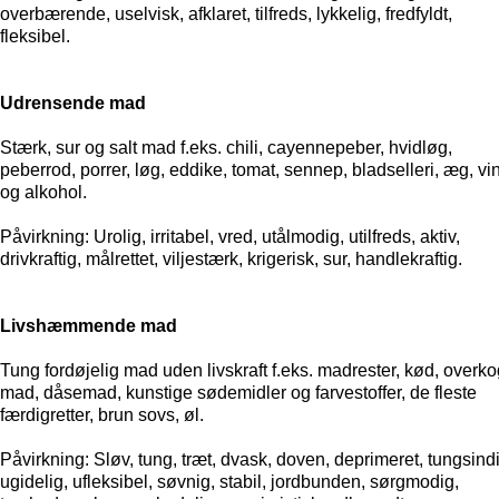
overbærende, uselvisk, afklaret, tilfreds, lykkelig, fredfyldt,
fleksibel.
Udrensende mad
Stærk, sur og salt mad f.eks. chili, cayennepeber, hvidløg,
peberrod, porrer, løg, eddike, tomat, sennep, bladselleri, æg, vi
og alkohol.
Påvirkning: Urolig, irritabel, vred, utålmodig, utilfreds, aktiv,
drivkraftig, målrettet, viljestærk, krigerisk, sur, handlekraftig.
Livshæmmende mad
Tung fordøjelig mad uden livskraft f.eks. madrester, kød, overko
mad, dåsemad, kunstige sødemidler og farvestoffer, de fleste
færdigretter, brun sovs, øl.
Påvirkning: Sløv, tung, træt, dvask, doven, deprimeret, tungsind
ugidelig, ufleksibel, søvnig, stabil, jordbunden, sørgmodig,