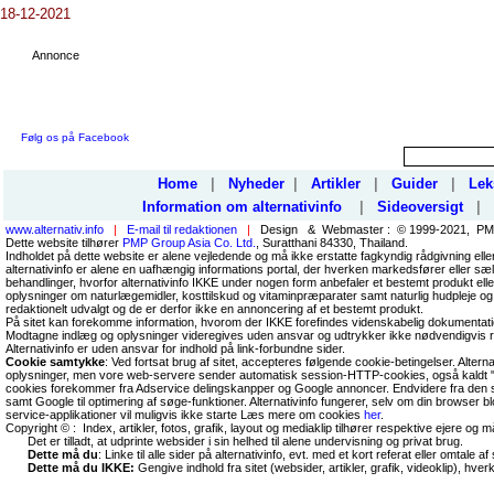
18-12-2021
Annonce
Følg os på Facebook
Home
|
Nyheder
|
Artikler
|
Guider
|
Lek
Information om alternativinfo
|
Sideoversigt
|
www.alternativ.info
|
E-mail til redaktionen
|
Design & Webmaster : © 1999-2021, PMP
Dette website tilhører
PMP Group Asia Co. Ltd.
, Suratthani 84330, Thailand.
Indholdet på dette website er alene vejledende og må ikke erstatte fagkyndig rådgivning ell
alternativinfo er alene en uafhængig informations portal, der hverken markedsfører eller sæl
behandlinger, hvorfor alternativinfo IKKE under nogen form anbefaler et bestemt produkt el
oplysninger om naturlægemidler, kosttilskud og vitaminpræparater samt naturlig hudpleje og
redaktionelt udvalgt og de er derfor ikke en annoncering af et bestemt produkt.
På sitet kan forekomme information, hvorom der IKKE forefindes videnskabelig dokumentati
Modtagne indlæg og oplysninger videregives uden ansvar og udtrykker ikke nødvendigvis r
Alternativinfo er uden ansvar for indhold på link-forbundne sider.
Cookie samtykke
: Ved fortsat brug af sitet, accepteres følgende cookie-betingelser. Altern
oplysninger, men vore web-servere sender automatisk session-HTTP-cookies, også kaldt "
cookies forekommer fra Adservice delingskanpper og Google annoncer. Endvidere fra den so
samt Google til optimering af søge-funktioner. Alternativinfo fungerer, selv om din browser 
service-applikationer vil muligvis ikke starte Læs mere om cookies
her
.
Copyright © : Index, artikler, fotos, grafik, layout og mediaklip tilhører respektive ejere og 
Det er tilladt, at udprinte websider i sin helhed til alene undervisning og privat brug.
Dette må du
: Linke til alle sider på alternativinfo, evt. med et kort referat eller omtale af s
Dette må du IKKE:
Gengive indhold fra sitet (websider, artikler, grafik, videoklip), hve