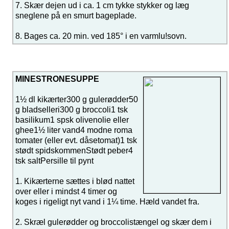
7. Skær dejen ud i ca. 1 cm tykke stykker og læg
sneglene på en smurt bageplade.
8. Bages ca. 20 min. ved 185° i en varmlu!sovn.
MINESTRONESUPPE
1½ dl kikærter300 g gulerødder50
g bladselleri300 g broccoli1 tsk
basilikum1 spsk olivenolie eller
ghee1½ liter vand4 modne roma
tomater (eller evt. dåsetomat)1 tsk
stødt spidskommenStødt peber4
tsk saltPersille til pynt
1. Kikærterne sættes i blød nattet
over eller i mindst 4 timer og
koges i rigeligt nyt vand i 1¼ time. Hæld vandet fra.
2. Skræl gulerødder og broccolistængel og skær dem i