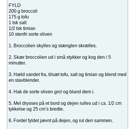
FYLD
200 g broccoli
175 g tofu
1 tsk salt
1/2 tsk timian
10 stenfri sorte oliven
1. Broccolien skylles og stænglen skrælles.
2. Skær broccolien ud i små stykker og kog den i 5
minutter.
3. Hæld vandet fra, tilsæt tofu, salt og timian og blend med
en stavblender.
4. Hak de sorte oliven gro! og bland dem i.
5. Mel drysses på et bord og dejen rulles ud i ca. 1/2 cm
tykkelse og 25 cm’s bredte.
6. Fordel fyldet jævnt på dejen, og rul den sammen.