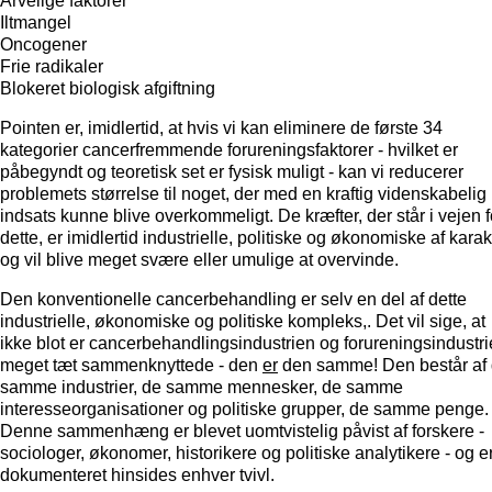
Arvelige faktorer
Iltmangel
Oncogener
Frie radikaler
Blokeret biologisk afgiftning
Pointen er, imidlertid, at hvis vi kan eliminere de første 34
kategorier cancerfremmende forureningsfaktorer - hvilket er
påbegyndt og teoretisk set er fysisk muligt - kan vi reducerer
problemets størrelse til noget, der med en kraftig videnskabelig
indsats kunne blive overkommeligt. De kræfter, der står i vejen f
dette, er imidlertid industrielle, politiske og økonomiske af karak
og vil blive meget svære eller umulige at overvinde.
Den konventionelle cancerbehandling er selv en del af dette
industrielle, økonomiske og politiske kompleks,. Det vil sige, at
ikke blot er cancerbehandlingsindustrien og forureningsindustr
meget tæt sammenknyttede - den
er
den samme! Den består af
samme industrier, de samme mennesker, de samme
interesseorganisationer og politiske grupper, de samme penge.
Denne sammenhæng er blevet uomtvistelig påvist af forskere -
sociologer, økonomer, historikere og politiske analytikere - og e
dokumenteret hinsides enhver tvivl.