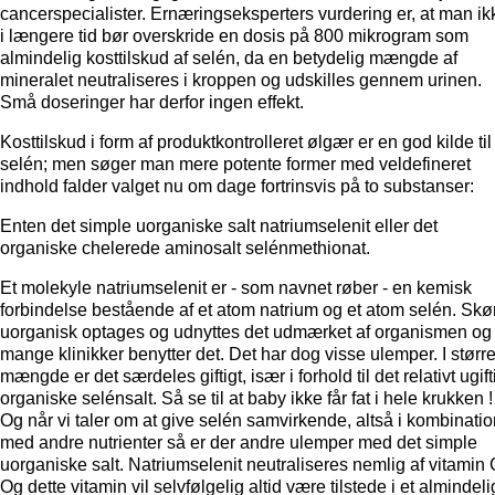
cancerspecialister. Ernæringseksperters vurdering er, at man ik
i længere tid bør overskride en dosis på 800 mikrogram som
almindelig kosttilskud af selén, da en betydelig mængde af
mineralet neutraliseres i kroppen og udskilles gennem urinen.
Små doseringer har derfor ingen effekt.
Kosttilskud i form af produktkontrolleret ølgær er en god kilde til
selén; men søger man mere potente former med veldefineret
indhold falder valget nu om dage fortrinsvis på to substanser:
Enten det simple uorganiske salt natriumselenit eller det
organiske chelerede aminosalt selénmethionat.
Et molekyle natriumselenit er - som navnet røber - en kemisk
forbindelse bestående af et atom natrium og et atom selén. Skø
uorganisk optages og udnyttes det udmærket af organismen og
mange klinikker benytter det. Det har dog visse ulemper. I størr
mængde er det særdeles giftigt, især i forhold til det relativt ugif
organiske selénsalt. Så se til at baby ikke får fat i hele krukken !
Og når vi taler om at give selén samvirkende, altså i kombinatio
med andre nutrienter så er der andre ulemper med det simple
uorganiske salt. Natriumselenit neutraliseres nemlig af vitamin 
Og dette vitamin vil selvfølgelig altid være tilstede i et almindeli