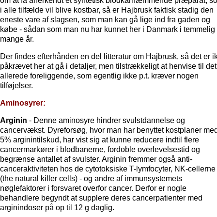
om at få anerkendt et syntetisk blodkarhæmmende præparat, s
i alle tilfælde vil blive kostbar, så er Hajbrusk faktisk stadig den
eneste vare af slagsen, som man kan gå lige ind fra gaden og
købe - sådan som man nu har kunnet her i Danmark i temmelig
mange år.
Der findes efterhånden en del litteratur om Hajbrusk, så det er i
påkrævet her at gå i detaljer, men tilstrækkeligt at henvise til det
allerede foreliggende, som egentlig ikke p.t. kræver nogen
tilføjelser.
Aminosyrer:
Arginin
- Denne aminosyre hindrer svulstdannelse og
cancervækst. Dyreforsøg, hvor man har benyttet kostplaner me
5% arginintilskud, har vist sig at kunne reducere indtil flere
cancermarkører i blodbanerne, fordoble overlevelsestid og
begrænse antallet af svulster. Arginin fremmer også anti-
canceraktiviteten hos de cytotoksiske T-lymfocyter, NK-cellerne 
(the natural killer cells) - og andre af immunsystemets
nøglefaktorer i forsvaret overfor cancer. Derfor er nogle
behandlere begyndt at supplere deres cancerpatienter med
arginindoser på op til 12 g daglig.