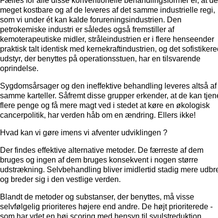
Fælles for alle disse konventionelle behandlingsformer er, at de
meget kostbare og af de leveres af det samme industrielle regi,
som vi under ét kan kalde forureningsindustrien. Den
petrokemiske industri er således også fremstiller af
kemoterapeutiske midler, stråleindustrien er i flere henseender
praktisk talt identisk med kernekraftindustrien, og det sofistiker
udstyr, der benyttes på operationsstuen, har en tilsvarende
oprindelse.
Sygdomsårsager og den ineffektive behandling leveres altså af
samme karteller. Såfremt disse grupper erkender, at de kan tjen
flere penge og få mere magt ved i stedet at køre en økologisk
cancerpolitik, har verden håb om en ændring. Ellers ikke!
Hvad kan vi gøre imens vi afventer udviklingen ?
Der findes effektive alternative metoder. De færreste af dem
bruges og ingen af dem bruges konsekvent i nogen større
udstrækning. Selvbehandling bliver imidlertid stadig mere udbr
og breder sig i den vestlige verden.
Blandt de metoder og substanser, der benyttes, må visse
selvfølgelig prioriteres højere end andre. De højt prioriterede -
som har ydet en høj scoring med hensyn til svulstreduktion,