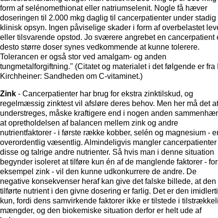
form af selénomethionat eller natriumselenit. Nogle få hæver
doseringen til 2.000 mkg daglig til cancerpatienter under stadig
klinisk opsyn. Ingen påviselige skader i form af overbelastet lev
eller tilsvarende opstod. Jo sværere angrebet en cancerpatient e
desto større doser synes vedkommende at kunne tolerere.
Tolerancen er også stor ved amalgam- og anden
tungmetalforgiftning." (Citatet og materialet i det følgende er fra 
Kirchheiner: Sandheden om C-vitaminet.)
Zink
- Cancerpatienter har brug for ekstra zinktilskud, og
regelmæssig zinktest vil afsløre deres behov. Men her må det at
understreges, måske kraftigere end i nogen anden sammenhæ
at opretholdelsen af balancen mellem zink og andre
nutrientfaktorer - i første række kobber, selén og magnesium - e
overordentlig væsentlig. Almindeligvis mangler cancerpatienter
disse og talrige andre nutrienter. Så hvis man i denne situation
begynder isoleret at tilføre kun én af de manglende faktorer - for
eksempel zink - vil den kunne udkonkurrere de andre. De
negative konsekvenser heraf kan give det falske billede, at den
tilførte nutrient i den givne dosering er farlig. Det er den imidlert
kun, fordi dens samvirkende faktorer ikke er tilstede i tilstrækkel
mængder, og den biokemiske situation derfor er helt ude af