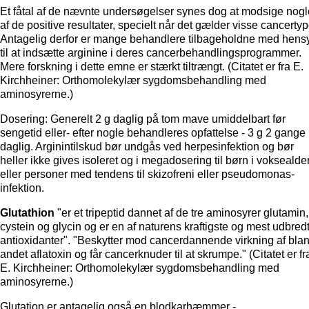
Et fåtal af de nævnte undersøgelser synes dog at modsige nogl
af de positive resultater, specielt når det gælder visse cancertyp
Antagelig derfor er mange behandlere tilbageholdne med hens
til at indsætte arginine i deres cancerbehandlingsprogrammer.
Mere forskning i dette emne er stærkt tiltrængt. (Citatet er fra E.
Kirchheiner: Orthomolekylær sygdomsbehandling med
aminosyrerne.)
Dosering: Generelt 2 g daglig på tom mave umiddelbart før
sengetid eller- efter nogle behandleres opfattelse - 3 g 2 gange
daglig. Arginintilskud bør undgås ved herpesinfektion og bør
heller ikke gives isoleret og i megadosering til børn i voksealde
eller personer med tendens til skizofreni eller pseudomonas-
infektion.
Glutathion
"er et tripeptid dannet af de tre aminosyrer glutamin,
cystein og glycin og er en af naturens kraftigste og mest udbred
antioxidanter". "Beskytter mod cancerdannende virkning af blan
andet aflatoxin og får cancerknuder til at skrumpe." (Citatet er fr
E. Kirchheiner: Orthomolekylær sygdomsbehandling med
aminosyrerne.)
Glutation er antagelig også en blodkarhæmmer -