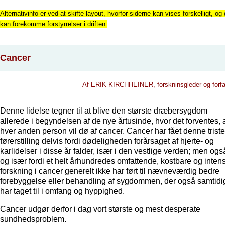
Alternativinfo er ved at skifte layout, hvorfor siderne kan vises forskelligt, og 
kan forekomme forstyrrelser i driften.
Cancer
Af ERIK KIRCHHEINER, forskninsgleder og forfa
Denne lidelse tegner til at blive den største dræbersygdom
allerede i begyndelsen af de nye årtusinde, hvor det forventes, 
hver anden person vil dø af cancer. Cancer har fået denne triste
førerstilling delvis fordi dødeligheden forårsaget af hjerte- og
karlidelser i disse år falder, især i den vestlige verden; men ogs
og især fordi et helt århundredes omfattende, kostbare og inten
forskning i cancer generelt ikke har ført til nævneværdig bedre
forebyggelse eller behandling af sygdommen, der også samtidi
har taget til i omfang og hyppighed.
Cancer udgør derfor i dag vort største og mest desperate
sundhedsproblem.