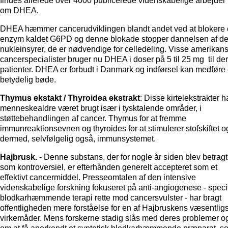
findes allerede over 4000 publicerede videnskabelige arbejder
om DHEA.
DHEA hæmmer cancerudviklingen blandt andet ved at blokere 
enzym kaldet G6PD og denne blokade stopper dannelsen af d
nukleinsyrer, de er nødvendige for celledeling. Visse amerikan
cancerspecialister bruger nu DHEA i doser på 5 til 25 mg til de
patienter. DHEA er forbudt i Danmark og indførsel kan medføre
betydelig bøde.
Thymus ekstakt / Thyroidea ekstrakt
: Disse kirtelekstrakter ha
menneskealdre været brugt især i tysktalende områder, i
støttebehandlingen af cancer. Thymus for at fremme
immunreaktionsevnen og thyroides for at stimulerer stofskiftet o
dermed, selvfølgelig også, immunsystemet.
Hajbrusk.
- Denne substans, der for nogle år siden blev betragt
som kontroversiel, er efterhånden generelt accepteret som et
effektivt cancermiddel. Presseomtalen af den intensive
videnskabelige forskning fokuseret på anti-angiogenese - speci
blodkarhæmmende terapi rette mod cancersvulster - har bragt
offentligheden mere forståelse for en af Hajbruskens væsentlig
virkemåder. Mens forskerne stadig slås med deres problemer o