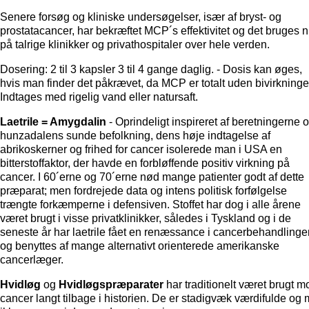
Senere forsøg og kliniske undersøgelser, især af bryst- og
prostatacancer, har bekræftet MCP´s effektivitet og det bruges 
på talrige klinikker og privathospitaler over hele verden.
Dosering: 2 til 3 kapsler 3 til 4 gange daglig. - Dosis kan øges,
hvis man finder det påkrævet, da MCP er totalt uden bivirkninge
Indtages med rigelig vand eller natursaft.
Laetrile = Amygdalin
- Oprindeligt inspireret af beretningerne 
hunzadalens sunde befolkning, dens høje indtagelse af
abrikoskerner og frihed for cancer isolerede man i USA en
bitterstoffaktor, der havde en forbløffende positiv virkning på
cancer. I 60´erne og 70´erne nød mange patienter godt af dette
præparat; men fordrejede data og intens politisk forfølgelse
trængte forkæmperne i defensiven. Stoffet har dog i alle årene
været brugt i visse privatklinikker, således i Tyskland og i de
seneste år har laetrile fået en renæssance i cancerbehandlinge
og benyttes af mange alternativt orienterede amerikanske
cancerlæger.
Hvidløg
og
Hvidløgspræparater
har traditionelt været brugt m
cancer langt tilbage i historien. De er stadigvæk værdifulde og