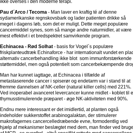
ikke overses i den moderne terapi.
Pau d´Arco / Tecoma
- Man laver en kraftig té af denne
sydamerikanske regnskovsbark og lader patienten drikke så
meget i dagens løb, som det er muligt. Dette meget populære
cancermiddel synes, som så mange andre naturmidler, at være
mest effektivt i et bredspektret samvirkende program.
Echinacea - Rød Solhat
- basis for Vogel´s populære
friskplanteudtræk Echinaforce - har internationalt vundet en plad
alternativ cancerbehandling ikke blot som immunforstærkende
støttemiddel, men også potentielt som cancerbekæmpende dro
Man har kunnet iagttage, at Echinacea i tilfælde af
metastaserende cancer i spiserør og endetarm var i stand til at
fremme dannelsen af NK-celler (natural killer cells) med 221%.
Ved inoperabel avanceret levercancer kunne midlet - koblet til e
thymusstimulerende præparet - øge NK-aktiviteten med 90%.
Endnu mere interessant er det imidlertid, at planten også
indeholder sukkerstoffet arabinogalaktan, der stimulerer
makrofagernes cancercelledræbende evne, formodentlig ved
hjælp af mekanismer beslægtet med dem, man finder ved brug