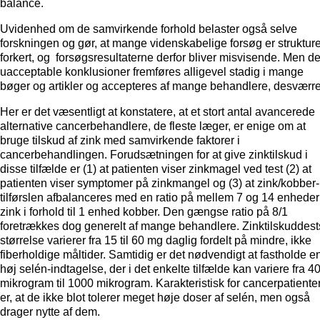
balance.
Uvidenhed om de samvirkende forhold belaster også selve
forskningen og gør, at mange videnskabelige forsøg er strukture
forkert, og forsøgsresultaterne derfor bliver misvisende. Men d
uacceptable konklusioner fremføres alligevel stadig i mange
bøger og artikler og accepteres af mange behandlere, desværre
Her er det væsentligt at konstatere, at et stort antal avancerede
alternative cancerbehandlere, de fleste læger, er enige om at
bruge tilskud af zink med samvirkende faktorer i
cancerbehandlingen. Forudsætningen for at give zinktilskud i
disse tilfælde er (1) at patienten viser zinkmagel ved test (2) at
patienten viser symptomer på zinkmangel og (3) at zink/kobber-
tilførslen afbalanceres med en ratio på mellem 7 og 14 enheder
zink i forhold til 1 enhed kobber. Den gængse ratio på 8/1
foretrækkes dog generelt af mange behandlere. Zinktilskuddest
størrelse varierer fra 15 til 60 mg daglig fordelt på mindre, ikke
fiberholdige måltider. Samtidig er det nødvendigt at fastholde e
høj selén-indtagelse, der i det enkelte tilfælde kan variere fra 4
mikrogram til 1000 mikrogram. Karakteristisk for cancerpatiente
er, at de ikke blot tolerer meget høje doser af selén, men også
drager nytte af dem.