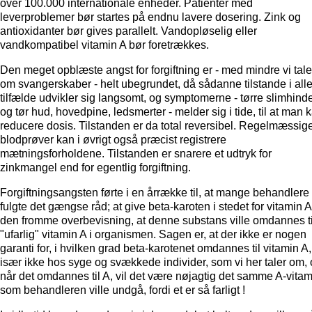
over 100.000 internationale enheder. Patienter med
leverproblemer bør startes på endnu lavere dosering. Zink og
antioxidanter bør gives parallelt. Vandopløselig eller
vandkompatibel vitamin A bør foretrækkes.
Den meget opblæste angst for forgiftning er - med mindre vi tale
om svangerskaber - helt ubegrundet, då sådanne tilstande i all
tilfælde udvikler sig langsomt, og symptomerne - tørre slimhind
og tør hud, hovedpine, ledsmerter - melder sig i tide, til at man 
reducere dosis. Tilstanden er da total reversibel. Regelmæssig
blodprøver kan i øvrigt også præcist registrere
mætningsforholdene. Tilstanden er snarere et udtryk for
zinkmangel end for egentlig forgiftning.
Forgiftningsangsten førte i en årrække til, at mange behandlere
fulgte det gængse råd; at give beta-karoten i stedet for vitamin A
den fromme overbevisning, at denne substans ville omdannes ti
"ufarlig" vitamin A i organismen. Sagen er, at der ikke er nogen
garanti for, i hvilken grad beta-karotenet omdannes til vitamin A,
især ikke hos syge og svækkede individer, som vi her taler om,
når det omdannes til A, vil det være nøjagtig det samme A-vitam
som behandleren ville undgå, fordi et er så farligt !