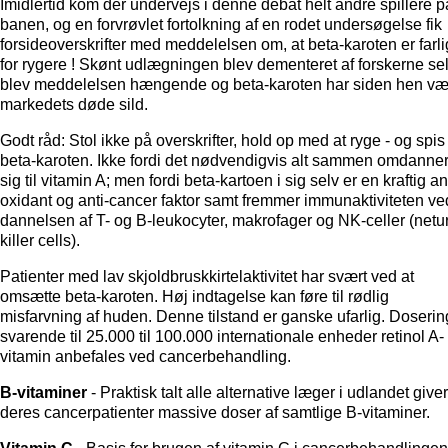
Imidlertid kom der undervejs i denne debat helt andre spillere p
banen, og en forvrøvlet fortolkning af en rodet undersøgelse fik
forsideoverskrifter med meddelelsen om, at beta-karoten er farlig
for rygere ! Skønt udlægningen blev dementeret af forskerne sel
blev meddelelsen hængende og beta-karoten har siden hen væ
markedets døde sild.
Godt råd: Stol ikke på overskrifter, hold op med at ryge - og spis
beta-karoten. Ikke fordi det nødvendigvis alt sammen omdanne
sig til vitamin A; men fordi beta-kartoen i sig selv er en kraftig an
oxidant og anti-cancer faktor samt fremmer immunaktiviteten ve
dannelsen af T- og B-leukocyter, makrofager og NK-celler (netu
killer cells).
Patienter med lav skjoldbruskkirtelaktivitet har svært ved at
omsætte beta-karoten. Høj indtagelse kan føre til rødlig
misfarvning af huden. Denne tilstand er ganske ufarlig. Doserin
svarende til 25.000 til 100.000 internationale enheder retinol A-
vitamin anbefales ved cancerbehandling.
B-vitaminer
- Praktisk talt alle alternative læger i udlandet giver
deres cancerpatienter massive doser af samtlige B-vitaminer.