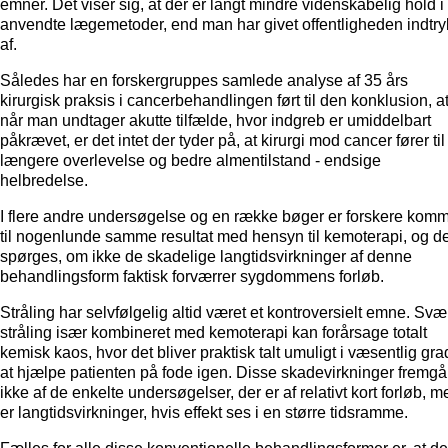
emner. Det viser sig, at der er langt mindre videnskabelig hold i
anvendte lægemetoder, end man har givet offentligheden indtry
af.
Således har en forskergruppes samlede analyse af 35 års
kirurgisk praksis i cancerbehandlingen ført til den konklusion, a
når man undtager akutte tilfælde, hvor indgreb er umiddelbart
påkrævet, er det intet der tyder på, at kirurgi mod cancer fører til
længere overlevelse og bedre almentilstand - endsige
helbredelse.
I flere andre undersøgelse og en række bøger er forskere kom
til nogenlunde samme resultat med hensyn til kemoterapi, og de
spørges, om ikke de skadelige langtidsvirkninger af denne
behandlingsform faktisk forværrer sygdommens forløb.
Stråling har selvfølgelig altid været et kontroversielt emne. Svæ
stråling især kombineret med kemoterapi kan forårsage totalt
kemisk kaos, hvor det bliver praktisk talt umuligt i væsentlig gra
at hjælpe patienten på fode igen. Disse skadevirkninger fremgå
ikke af de enkelte undersøgelser, der er af relativt kort forløb, m
er langtidsvirkninger, hvis effekt ses i en større tidsramme.