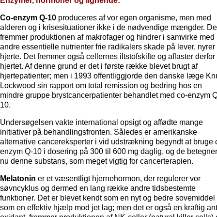
Enzymer, hormoner og lignende:
Co-enzym Q-10
produceres af vor egen organisme, men med
alderen og i krisesituationer ikke i de nødvendige mængder. De
fremmer produktionen af makrofager og hindrer i samvirke med
andre essentielle nutrienter frie radikalers skade på lever, nyrer
hjerte. Det fremmer også cellernes iltstofskifte og aflaster derfor
hjertet. Af denne grund er det i første række blevet brugt af
hjertepatienter; men i 1993 offentliggjorde den danske læge K
Lockwood sin rapport om total remission og bedring hos en
mindre gruppe brystcancerpatienter behandlet med co-enzym Q
10.
Undersøgelsen vakte international opsigt og affødte mange
initiativer på behandlingsfronten. Således er amerikanske
alternative cancereksperter i vid udstrækning begyndt at bruge 
enzym Q-10 i dosering på 300 til 600 mg daglig, og de betegne
nu denne substans, som meget vigtig for cancerterapien.
Melatonin
er et væsentligt hjernehormon, der regulerer vor
søvncyklus og dermed en lang række andre tidsbestemte
funktioner. Det er blevet kendt som en nyt og bedre sovemiddel
som en effektiv hjælp mod jet lag; men det er også en kraftig ant