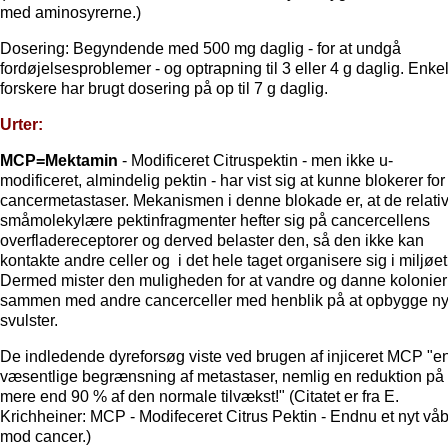
med aminosyrerne.)
Dosering: Begyndende med 500 mg daglig - for at undgå
fordøjelsesproblemer - og optrapning til 3 eller 4 g daglig. Enke
forskere har brugt dosering på op til 7 g daglig.
Urter:
MCP=Mektamin
- Modificeret Citruspektin - men ikke u-
modificeret, almindelig pektin - har vist sig at kunne blokerer for
cancermetastaser. Mekanismen i denne blokade er, at de relativ
småmolekylære pektinfragmenter hefter sig på cancercellens
overfladereceptorer og derved belaster den, så den ikke kan
kontakte andre celler og i det hele taget organisere sig i miljøet
Dermed mister den muligheden for at vandre og danne kolonier
sammen med andre cancerceller med henblik på at opbygge n
svulster.
De indledende dyreforsøg viste ved brugen af injiceret MCP "e
væsentlige begrænsning af metastaser, nemlig en reduktion på
mere end 90 % af den normale tilvækst!" (Citatet er fra E.
Krichheiner: MCP - Modifeceret Citrus Pektin - Endnu et nyt vå
mod cancer.)