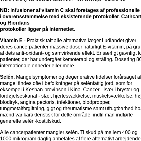
NB: Infusioner af vitamin C skal foretages af professionelle
i overensstemmelse med eksisterende protokoller. Cathcar
og Riordans
protokoller ligger på Internettet.
Vitamin E -
Praktisk talt alle alternative læger i udlandet giver
deres cancerpatienter massive doser naturligt E-vitamin, på gr
af dets anti-oxidant- og samvirkende effekt. Er særligt gavnligt f
patienter, der har undergået kemoterapi og stråling. Dosering 8
internationale enheder eller mere.
Selén
. Mangelsymptomer og degenerative lidelser forårsaget a
mangel findes ofte i befolkninger på selénfattig jord, som for
eksempel i Keshan-provinsen i Kina. Cancer - især i bryster og
fordøjelseskanal - stær, hjertesvækkelse, muskelsvækkelse, høj
blodtryk, angina pectoris, infektioner, blodpropper,
tungmetalforgiftning, gigt og rheumatisme samt ufrugtbarhed ho
mænd var karakteristisk for dette område, indtil man indførte
generelle selén-kosttilskud.
Alle cancerpatienter mangler selén. Tilskud på mellem 400 og
1000 mikrogram daglig anbefales af flere alternativt arbejdende