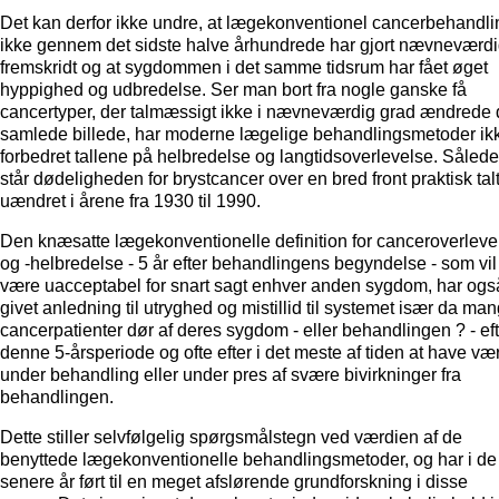
Det kan derfor ikke undre, at lægekonventionel cancerbehandli
ikke gennem det sidste halve århundrede har gjort nævneværd
fremskridt og at sygdommen i det samme tidsrum har fået øget
hyppighed og udbredelse. Ser man bort fra nogle ganske få
cancertyper, der talmæssigt ikke i nævneværdig grad ændrede 
samlede billede, har moderne lægelige behandlingsmetoder ik
forbedret tallene på helbredelse og langtidsoverlevelse. Såled
står dødeligheden for brystcancer over en bred front praktisk tal
uændret i årene fra 1930 til 1990.
Den knæsatte lægekonventionelle definition for canceroverleve
og -helbredelse - 5 år efter behandlingens begyndelse - som vil
være uacceptabel for snart sagt enhver anden sygdom, har ogs
givet anledning til utryghed og mistillid til systemet især da ma
cancerpatienter dør af deres sygdom - eller behandlingen ? - eft
denne 5-årsperiode og ofte efter i det meste af tiden at have væ
under behandling eller under pres af svære bivirkninger fra
behandlingen.
Dette stiller selvfølgelig spørgsmålstegn ved værdien af de
benyttede lægekonventionelle behandlingsmetoder, og har i de
senere år ført til en meget afslørende grundforskning i disse