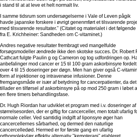
i stand til at at leve et helt normalt liv.
I samme tidsrum som undersøgelserne i Vale of Leven pågik
havde japanske forskere i øvrigt genenmført et tilsvarende proje
med tilsvarende resultater." (Citatet og materialet i det følgende
fra E. Krichheiner: Sandheden om C-vitaminet.)
Andres negative resultater frembragt ved mangelfulde
forsøgsmodeller ændrede ikke den skotske succes. Dr. Robert F
Cathcart fulgte Paulin g og Cameron og tog udfordringen op. H
anbefalinger mod cancer er 15 til 100 gram askorbinsyre fordelt
over 4 til 15 doseringer per døgn. Men han giver også C-vitamin
form af injektioner og intravenøse infusioner. Denne
fremgangsmåde er især af betydning for cancerpatienter, da det
tillader en tilførsel af askorbinsyre på op mod 250 gram i løbet a
en flere timers behandlingsfase.
Dr. Hugh Riordan har udviklet et program med i.v. doseringer af
størrelsesorden, der er giftig for cancerceller, men totalt ufarlig f
normale celler. Ved samtidig indgift af liponsyre øger han
cancercellernes sårbarhed, og dermed den naturlige
cancercelledød. Hermed er for første gang en ufarlig
orthomolekylær effektiv alternativ "kemoterapi" etableret.