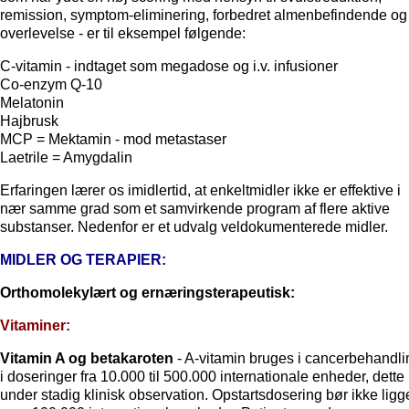
remission, symptom-eliminering, forbedret almenbefindende og
overlevelse - er til eksempel følgende:
C-vitamin - indtaget som megadose og i.v. infusioner
Co-enzym Q-10
Melatonin
Hajbrusk
MCP = Mektamin - mod metastaser
Laetrile = Amygdalin
Erfaringen lærer os imidlertid, at enkeltmidler ikke er effektive i
nær samme grad som et samvirkende program af flere aktive
substanser. Nedenfor er et udvalg veldokumenterede midler.
MIDLER OG TERAPIER:
Orthomolekylært og ernæringsterapeutisk:
Vitaminer:
Vitamin A og betakaroten
- A-vitamin bruges i cancerbehandli
i doseringer fra 10.000 til 500.000 internationale enheder, dette
under stadig klinisk observation. Opstartsdosering bør ikke ligg