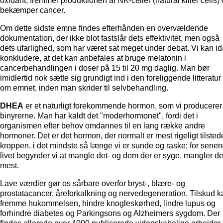
oxidant, fremmer produktionen af NK-celler (natural killer cells)
bekæmper cancer.
Om dette sidste emne findes efterhånden en overvældende
dokumentation, der ikke blot fastslår dets effektivitet, men også
dets ufarlighed, som har været sat meget under debat. Vi kan i
konkludere, at det kan anbefales at bruge melatonin i
cancerbehandlingen i doser på 15 til 20 mg daglig. Man bør
imidlertid nok sætte sig grundigt ind i den foreliggende litteratur
om emnet, inden man skrider til selvbehandling.
DHEA
er et naturligt forekommende hormon, som vi producerer 
binyrerne. Man har kaldt det "moderhormonet", fordi det i
organismen efter behov omdannes til en lang række andre
hormoner. Det er det hormon, der normalt er mest rigeligt tilstede
kroppen, i det mindste så længe vi er sunde og raske; for senere
livet begynder vi at mangle det- og dem der er syge, mangler de
mest.
Lave værdier gør os sårbare overfor bryst-, blære- og
prostatacancer, åreforkalkning og nervedegeneration. Tilskud k
fremme hukommelsen, hindre knogleskørhed, lindre lupus og
forhindre diabetes og Parkingsons og Alzheimers sygdom. Der