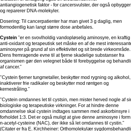
antiangiogenetisk faktor - for cancersvulster, der også opbygger
og reparerer DNA-molekyler.
Dosering: Til cancerpatienter har man givet 3 g daglig, men
formodentlig kan langt større dose anbefales.
Cystein
"er en svovlholdig vandopløselig aminosyre, en kraftig
anti-oxidant og terapeutisk set måske en af de mest interessant
aminosyrer på grund af sin effektivitet og sit brede virkeområde.
Dens fremragende evne til at fjerne skadelige substanser fra
organismen gør den velegnet både til forebyggelse og behandl
af cancer."
"Cystein fjerner tungmetaller, beskytter mod rygning og alkohol,
inaktiverer frie radikaler og beskytter mod røntgen og
kernestråling."
"Cystein omdannes let til cystsin, men mister herved nogle af s
biologiske og terapeutiske virkninger. For at hindre denne
omdannelse skal cystein indtages sammen med askorbinsyre i
forholdet 1:3. Det er også muligt at give denne aminosyre i form
n-acetyl-cysteine (NAC), der ikke så let omdannes til cystin."
(Citater er fra E. Kirchheiner: Orthomolekylær sygdomsbehandl