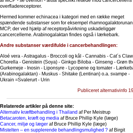
af MCP - se ovenfor! - altså specifikt rettede mod cancercellens
overfladereceptorer.
Hermed kommer echinacea i kategori med en række meget
spændende substanser som for eksempel rhamnogalaktorunan 
MCP, der ved hjælp af receptorpåvirkning uskadeliggør
cancercellerne. Arabinogalaktan findes også i lærkebark.
Andre substanser værdifulde i cancerbehandlingen:
Aloé vera - Astragalus - Broccoli og kål - Cannabis - Cat´s Claw
Chorella - Genistein (Soya) - Ginkgo Biloba - Ginseng - Grøn th
Gurkemeje - Inosin - Liponsyre - Lycopene og tomater - Lærkeb
(Arabinogalaktan) - Muskus - Shitake (Lentinan) o.a. svampe -
Ukrain =Svalerurt - Urin
Publiceret alternativinfo 1
Relaterede artikler på denne site:
Alternativ kræftbehandling i Thailand
af Per Meistrup
Betacaroten, kræft og media
af Bruce Phillip Kyle (læge)
Cancer, miljø og læger
af Bruce Phillip Kyle (læge)
Mistelten – en supplerende behandlingsmulighed ?
af Birgit