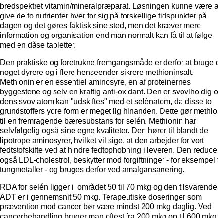
bredspektret vitamin/mineralpræparat. Løsningen kunne være a
give de to nutrienter hver for sig på forskellige tidspunkter på
dagen og det gøres faktisk sine sted, men det kræver mere
information og organisation end man normalt kan få til at følge
med en dåse tabletter.
Den praktiske og foretrukne fremgangsmåde er derfor at bruge 
noget dyrere og i flere henseender sikrere methioninsalt.
Methionin er en essentiel aminosyre, en af proteinernes
byggestene og selv en kraftig anti-oxidant. Den er svovlholdig 
dens svovlatom kan "udskiftes" med et selénatom, da disse to
grundstoffers ydre form er meget lig hinanden. Dette gør methio
til en fremragende bæresubstans for selén. Methionin har
selvfølgelig også sine egne kvaliteter. Den hører til blandt de
lipotrope aminosyrer, hvilket vil sige, at den arbejder for vort
fedtstofskifte ved at hindre fedtophobning i leveren. Den reduce
også LDL-cholestrol, beskytter mod forgiftninger - for eksempel 
tungmetaller - og bruges derfor ved amalgansanering.
RDA for selén ligger i området 50 til 70 mkg og den tilsvarende
ADT er i gennemsnit 50 mkg. Terapeutiske doseringer som
prævention mod cancer bør være mindst 200 mkg daglig. Ved
cancerbehandling bruger man oftest fra 200 mkg op til 600 mkg 