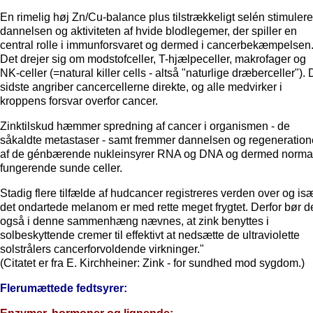
En rimelig høj Zn/Cu-balance plus tilstrækkeligt selén stimulere
dannelsen og aktiviteten af hvide blodlegemer, der spiller en
central rolle i immunforsvaret og dermed i cancerbekæmpelsen
Det drejer sig om modstofceller, T-hjælpeceller, makrofager og
NK-celler (=natural killer cells - altså "naturlige dræberceller").
sidste angriber cancercellerne direkte, og alle medvirker i
kroppens forsvar overfor cancer.
Zinktilskud hæmmer spredning af cancer i organismen - de
såkaldte metastaser - samt fremmer dannelsen og regeneratio
af de génbærende nukleinsyrer RNA og DNA og dermed norma
fungerende sunde celler.
Stadig flere tilfælde af hudcancer registreres verden over og is
det ondartede melanom er med rette meget frygtet. Derfor bør d
også i denne sammenhæng nævnes, at zink benyttes i
solbeskyttende cremer til effektivt at nedsætte de ultraviolette
solstrålers cancerforvoldende virkninger."
(Citatet er fra E. Kirchheiner: Zink - for sundhed mod sygdom.)
Flerumættede fedtsyrer: