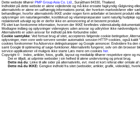
Dette website tilhører
PMP Group Asia Co. Ltd.
, Suratthani 84330, Thailand.
Indholdet på dette website er alene vejledende og må ikke erstatte fagkyndig rådgivning ell
alternativinfo er alene en uafhængig informations portal, der hverken markedsfører eller sæl
behandlinger, hvorfor alternativinfo IKKE under nogen form anbefaler et bestemt produkt el
oplysninger om naturlægemidler, kosttilskud og vitaminpræparater samt naturlig hudpleje og
redaktionelt udvalgt og de er derfor ikke en annoncering af et bestemt produkt.
På sitet kan forekomme information, hvorom der IKKE forefindes videnskabelig dokumentati
Modtagne indlæg og oplysninger videregives uden ansvar og udtrykker ikke nødvendigvis r
Alternativinfo er uden ansvar for indhold på link-forbundne sider.
Cookie samtykke
: Ved fortsat brug af sitet, accepteres følgende cookie-betingelser. Altern
oplysninger, men vore web-servere sender automatisk session-HTTP-cookies, også kaldt "
cookies forekommer fra Adservice delingskanpper og Google annoncer. Endvidere fra den so
samt Google til optimering af søge-funktioner. Alternativinfo fungerer, selv om din browser 
service-applikationer vil muligvis ikke starte Læs mere om cookies
her
.
Copyright © : Index, artikler, fotos, grafik, layout og mediaklip tilhører respektive ejere og 
Det er tilladt, at udprinte websider i sin helhed til alene undervisning og privat brug.
Dette må du
: Linke til alle sider på alternativinfo, evt. med et kort referat eller omtale af s
Dette må du IKKE:
Gengive indhold fra sitet (websider, artikler, grafik, videoklip), hve