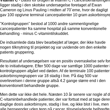
Vitamin C
- Basis for brugen af vitamin C i cancerbehandlingen
ligger stadig i den skotske undersøgelse foretaget af Ewan
Cameron og Linus Pauling i midten af 70´erne, hvor de dagligt
gav 100 opgivne terminal cancerpatienter 10 gram askorbinsyre
"Kontrolgruppen" bestod af 1000 andre sammenlignelige
cancerpatienter fra samme hospital på samme konventionelle
behandling - minus C-vitamintilskuddet.
De indsamlede data blev bearbejdet af læger, der ikke havde
nogen tilknytning til projektet og var uvidende om den enkelte
patients gruppering.
Resultatet af undersøgelsen var en positiv overraskelse selv for
de to initiativtagere. Efter 500 dage var samtlige 1000 patienter 
kontrolgruppen afgået ved døden. Af de terminale 100 patienter 
askorbinsyregruppen var 18 stadig i live. På dag 500 var
overlevelsen i denne gruppe altså 4.2 gange større end i den
konventionelt behandlede gruppe.
Men dette var ikke det hele. Næsten 10 år senere var nogle af 
C-vitaminbehandlede patienter, der var fortsat med at tage dere
daglige dosis askorbinsyre, stadig i live, og ikke blot i live, men 
alle henseender uden tegn på cancer, tilsyneladende helbredte