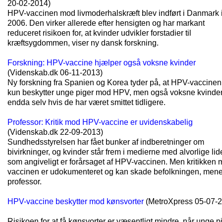
20-02-2014)
HPV-vaccinen mod livmoderhalskræft blev indført i Danmark 
2006. Den virker allerede efter hensigten og har markant
reduceret risikoen for, at kvinder udvikler forstadier til
kræftsygdommen, viser ny dansk forskning.
Forskning: HPV-vaccine hjælper også voksne kvinder
(Videnskab.dk 06-11-2013)
Ny forskning fra Spanien og Korea tyder på, at HPV-vaccinen
kun beskytter unge piger mod HPV, men også voksne kvinder
endda selv hvis de har været smittet tidligere.
Professor: Kritik mod HPV-vaccine er uvidenskabelig
(Videnskab.dk 22-09-2013)
Sundhedsstyrelsen har fået bunker af indberetninger om
bivirkninger, og kvinder står frem i medierne med alvorlige lid
som angiveligt er forårsaget af HPV-vaccinen. Men kritikken
vaccinen er udokumenteret og kan skade befolkningen, men
professor.
HPV-vaccine beskytter mod kønsvorter
(MetroXpress 05-07-
Risikoen for at få kønsvorter er væsentligt mindre, når unge p