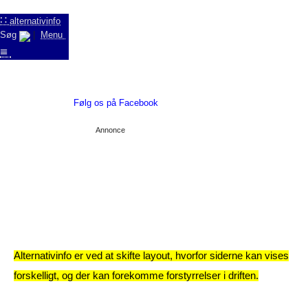
∷
alternativinfo
Søg
|
Menu
≡
Følg os på Facebook
Annonce
Alternativinfo er ved at skifte layout, hvorfor siderne kan vises
forskelligt, og der kan forekomme forstyrrelser i driften.