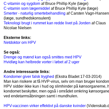
C-vitamin og sygdom
af Bruce Phillip Kyle (læge)
C-vitamin som lægemiddel
af Bruce Phillip Kyle (læge)
Smerter - naturlig smertebehandling
af Carsten Vagn-Hansen
(læge, sundhedskonsulent)
Teknologi brugt i rummet kan redde livet på Jorden
af Claus
Nicolae Nielsen
Eksterne links:
Netdoktor om HPV
Se også:
Drenge og mænd kan også smittes med HPV
Hvidløg kan helbrede vorter i løbet af 2 uger
Andre interessante links:
Kondomer giver falsk tryghed
(Ekstra Bladet 17-03-2014)
Man kan risikere at få HVP-virus, selv om man bruger kondo
HPV sidder ikke kun i hud og slimhinder på kønsorganerne, 
kondomet beskytter, men også i området omkring kønsorgane
ved endetarmsåbningen samt i mundhulen.
HPV-vaccinen virker effektivt på danske kvinder
(Videnskab.